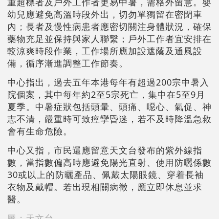
重超標者及戶外工作者更易中暑，需格外留意。嬰
幼兒應避免高溫時段外出，切勿單獨留在密閉車
內；長者及慢性病患者應密切關注身體狀況，確保
藥物充足並保持與家人聯繫；戶外工作者宜安排在
較涼爽時段作業，工作場所應加設遮蔭及通風設
備，循序漸進調整工作節奏。
中心指出，過去五年本港每年有超過200宗中暑入
院個案，其中每年約2至5宗死亡，集中在5至9月
夏季。中暑症狀包括頭暈、頭痛、噁心、氣促、神
志不清，嚴重時可致痙攣昏迷，若不及時降溫急救
會有生命危險。
中心又指，市民還應留意天文台發布的紫外線指
數，當指數偏高時應避免陽光直射、使用防曬係數
30或以上的防曬產品、佩戴太陽眼鏡、穿着長袖
衣物及戴帽。若出現相關病徵，應立即休息並求
醫。
圖：天文台