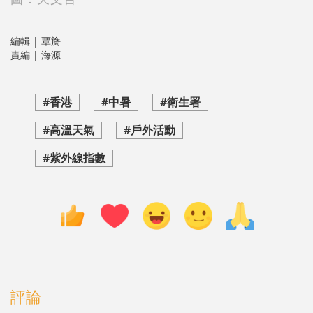
編輯 | 覃旖
責編 | 海源
#香港
#中暑
#衛生署
#高溫天氣
#戶外活動
#紫外線指數
評論