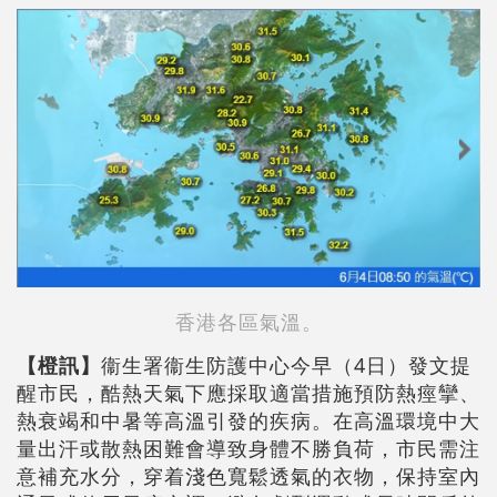
香港各區氣溫。
【橙訊】
衞生署衞生防護中心今早（4日）發文提
醒市民，酷熱天氣下應採取適當措施預防熱痙攣、
熱衰竭和中暑等高溫引發的疾病。在高溫環境中大
量出汗或散熱困難會導致身體不勝負荷，市民需注
意補充水分，穿着淺色寬鬆透氣的衣物，保持室內