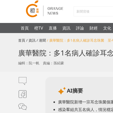
首頁
橙TV
直播
資訊
評論
財經
文化
首頁
/ 資訊
/ 港聞
/ 廣華醫院：多1名病人確診耳念珠菌 至
廣華醫院：多1名病人確診耳
編輯：阮一帆
責編：孫紹豪
AI摘要
廣華醫院新增一宗耳念珠菌個
感染羣組共五名病人，情況穩