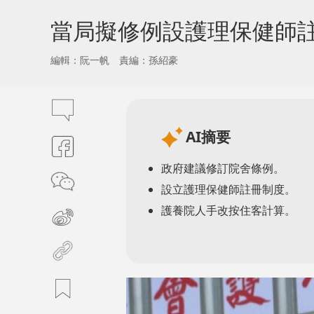
當局擬修例設護理保健師註
編輯：阮一帆
責編：孫紹豪
AI摘要
政府建議修訂院舍條例。
設立護理保健師註冊制度。
護養院人手改按住客計算。