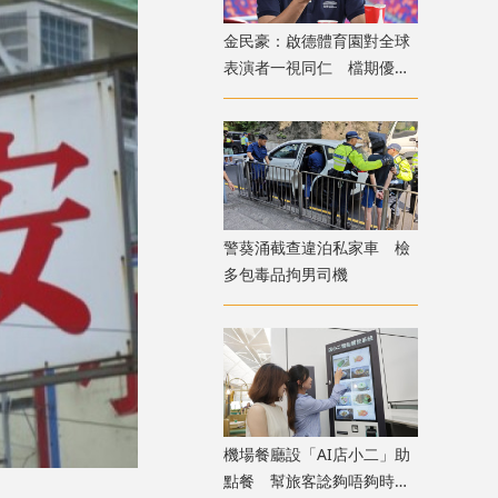
金民豪：啟德體育園對全球
表演者一視同仁 檔期優先
給體育活動
警葵涌截查違泊私家車 檢
多包毒品拘男司機
機場餐廳設「AI店小二」助
點餐 幫旅客諗夠唔夠時間