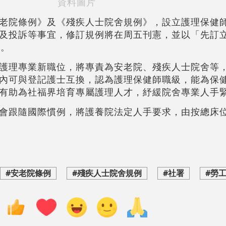
資料圖片
老院條例》及《殘疾人士院舍規例》，設立護理保健
及投訴等事宜，修訂規例將在周五刊憲，並以「先訂
效。
護理專業新職位，將專責為安老院、殘疾人士院舍等
內可與登記護士互換，認為護理保健師職級，能為保
有助為社福界培育專屬護理人才，紓緩院舍專業人手
會跟隨國際慣例，將護養院法定人手要求，由按總床
#安老院條例
#殘疾人士院舍規例
#社署
#勞