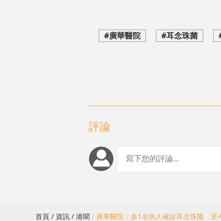
#廣華醫院
#耳念珠菌
評論
首頁
/ 資訊
/ 港聞
/ 廣華醫院：多1名病人確診耳念珠菌 至