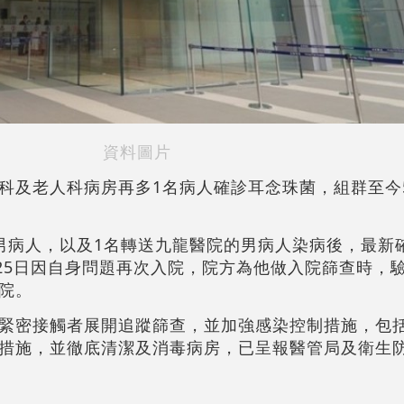
資料圖片
科及老人科病房再多1名病人確診耳念珠菌，組群至今
男病人，以及1名轉送九龍醫院的男病人染病後，最新
月25日因自身問題再次入院，院方為他做入院篩查時，
院。
緊密接觸者展開追蹤篩查，並加強感染控制措施，包
措施，並徹底清潔及消毒病房，已呈報醫管局及衛生