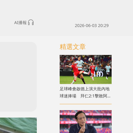
AI播報
2026-06-03 20:29
精選文章
足球峰會啟德上演大批內地
球迷捧場 拜仁2:1擊敗阿士
東維拉