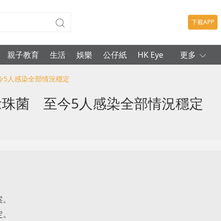
下載APP
親子教育
生活
娛樂
公仔紙
HK Eye
更多
今5人感染全部情況穩定
念珠菌 至今5人感染全部情況穩定
案。
定。