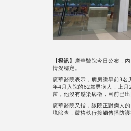
【橙訊】
廣華醫院今日公布，內
情況穩定。
廣華醫院表示，病房繼早前3名
年4月入院的82歲男病人，上
菌，他沒有感染病徵，目前已出
廣華醫院又指，該院正對病人的
境篩查，嚴格執行接觸傳播防護