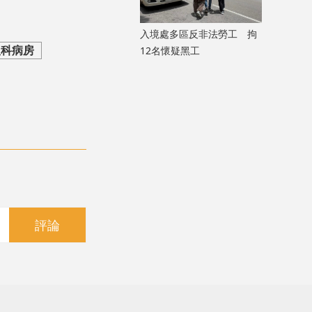
入境處多區反非法勞工 拘
人科病房
12名懷疑黑工
評論