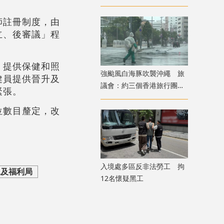
食完先上機
師註冊制度，由
立、後審議」程
，提供保健和照
強颱風白海豚吹襲沖繩 旅
健員提供晉升及
議會：約三個香港旅行團在
緊張。
當地全部安全
位數目釐定，改
入境處多區反非法勞工 拘
工及福利局
12名懷疑黑工