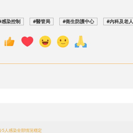
#感染控制
#醫管局
#衛生防護中心
#內科及老
今5人感染全部情況穩定