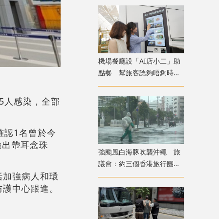
機場餐廳設「AI店小二」助
點餐 幫旅客諗夠唔夠時間
食完先上機
5人感染，全部
確認1名曾於今
驗出帶耳念珠
強颱風白海豚吹襲沖繩 旅
議會：約三個香港旅行團在
括加強病人和環
當地全部安全
防護中心跟進。