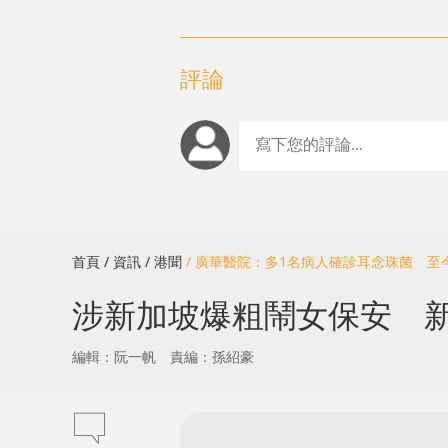
評論
首頁
/ 資訊
/ 港聞
/ 廣華醫院：多1名病人確診耳念珠菌 至
涉新加坡爆粗鬧女保安 
編輯：阮一帆
責編：孫紹豪