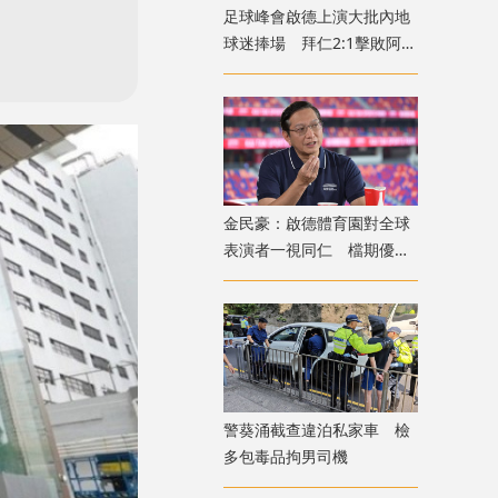
足球峰會啟德上演大批內地
球迷捧場 拜仁2:1擊敗阿士
東維拉
金民豪：啟德體育園對全球
表演者一視同仁 檔期優先
給體育活動
警葵涌截查違泊私家車 檢
多包毒品拘男司機