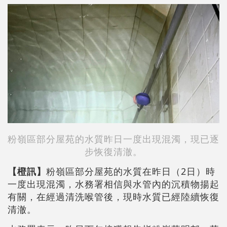
粉嶺區部分屋苑的水質昨日一度出現混濁，現已逐
步恢復清澈。
【橙訊】
粉嶺區部分屋苑的水質在昨日（2日）時
一度出現混濁，水務署相信與水管內的沉積物揚起
有關，在經過清洗喉管後，現時水質已經陸續恢復
清澈。