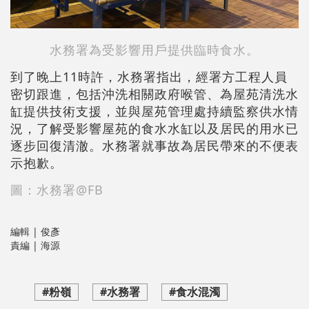
水務署為受影響用戶提供臨時食水。
到了晚上11時許，水務署指出，經署方工程人員
密切跟進，包括沖洗相關政府喉管、為屋苑清洗水
缸提供技術支援，並與屋苑管理處持續監察供水情
況，了解受影響屋苑的食水水缸以及居民的用水已
逐步回復清澈。水務署就事故為居民帶來的不便表
示抱歉。
圖：水務署@FB
編輯 | 俊彥
責編 | 海源
#粉嶺
#水務署
#食水混濁