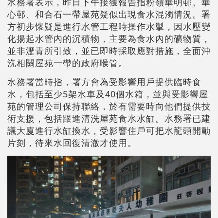
水務署表示，昨日下午接獲報告指粉嶺華明邨、華
心邨、和合石一帶屋苑疑似出現食水混濁情況。署
方初步懷疑是進行水管工程時操作水掣，因水壓變
化揚起水管內的沉積物，主要為食水內的礦物質，
並非瀝青所引致，並已即時採取應對措施，全面沖
洗相關屋苑一帶的政府喉管。
水務署當時指，署方會為受影響用戶提供臨時食
水，包括至少5架水車及40個水箱，並與受影響屋
苑的管理公司保持聯絡，於有需要時向他們提供技
術支援，包括跟進清洗屋苑食水水缸。水務署已建
議大廈進行水缸換水，受影響住戶可把水龍頭開動
片刻，待來水回復清澈才使用。