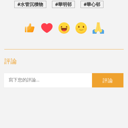
#水管沉積物
#華明邨
#華心邨
評論
評論