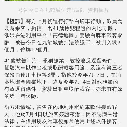
被告今日在九龍城法院認罪。資料圖片
【橙訊】
警方上月初進行打擊白牌車行動，派員喬
裝為乘客，拘捕一名41歲持雙程證的內地司機，
涉嫌在港利用平台「高德地圖」駕駛白牌車載客取
酬。被告今日在九龍城裁判法院認罪，被判入獄2
個月，停牌12個月。
41歲被告叶海，報稱無業，被控違反逗留條件、
駕駛汽車以作出租或取酬載客用途，及沒有第三者
保險而使用車輛等3罪，指他於今年7月7日，在油
麻地御金國峯地下，違反今年7月4日對他施加的
有效逗留條件，駕駛出租車取酬載客，亦未有有效
的第三者保險。
辯方求情稱，被告在內地利用網約車軟件接載客
人，他於7月4日以旅客簽證來港，因不認識香港
法律，在借用朋友汽車後如常使用上述軟件接客，