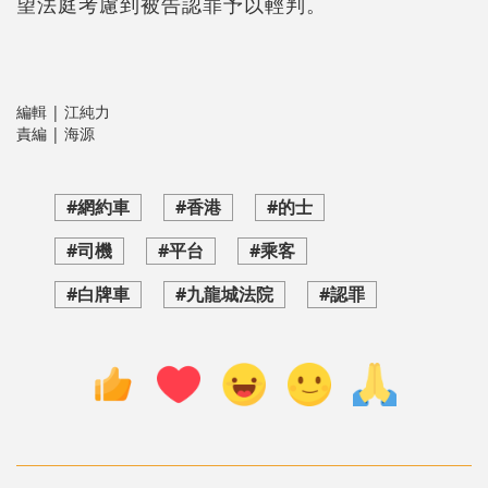
望法庭考慮到被告認罪予以輕判。
編輯 | 江純力
責編 | 海源
#網約車
#香港
#的士
#司機
#平台
#乘客
#白牌車
#九龍城法院
#認罪