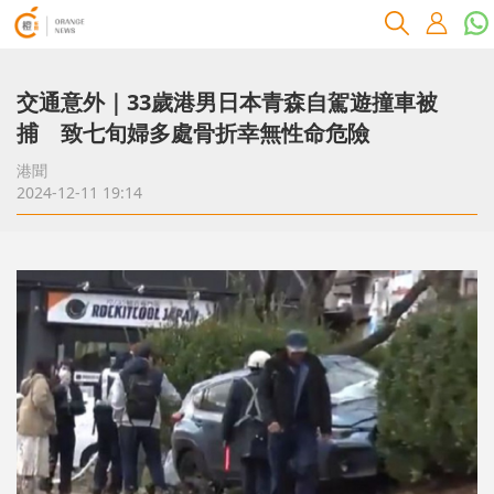
交通意外｜33歲港男日本青森自駕遊撞車被
捕 致七旬婦多處骨折幸無性命危險
港聞
2024-12-11 19:14