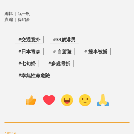
編輯 | 阮一帆
責編 | 孫紹豪
#交通意外
#33歲港男
#日本青森
# 自駕遊
# 撞車被捕
#七旬婦
#多處骨折
#幸無性命危險