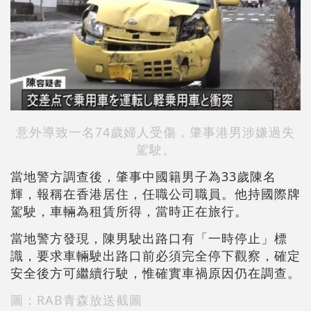
意外導致一名74歲婦人受傷，肇事港男涉嫌過失
駕駛。
當地警方調查後，肇事中國籍男子為33歲陳名
輝，報稱在香港居住，任職公司職員。他持國際牌
駕駛，車輛為租賃所得，當時正在旅行。
當地警方發現，陳男駛出路口有「一時停止」標
識，要求車輛駛出路口前必須完全停下觀察，確定
安全後方可繼續行駛，惟確實車禍原因仍在調查。
圖：RAB青森放送截圖