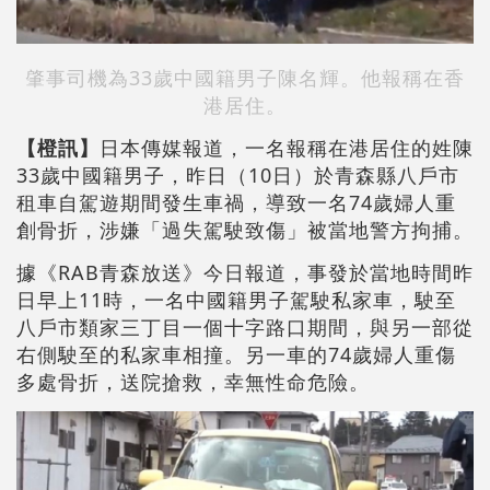
肇事司機為33歲中國籍男子陳名輝。他報稱在香
港居住。
【橙訊】
日本傳媒報道，一名報稱在港居住的姓陳
33歲中國籍男子，昨日（10日）於青森縣八戶市
租車自駕遊期間發生車禍，導致一名74歲婦人重
創骨折，涉嫌「過失駕駛致傷」被當地警方拘捕。
據《RAB青森放送》今日報道，事發於當地時間昨
日早上11時，一名中國籍男子駕駛私家車，駛至
八戶市類家三丁目一個十字路口期間，與另一部從
右側駛至的私家車相撞。另一車的74歲婦人重傷
多處骨折，送院搶救，幸無性命危險。