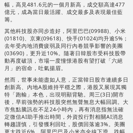
幅，高見481.6元的一個月新高，成交額高達477
億元，成為當日最活躍、成交最多及表現最佳藍
籌。
其他科技股亦同步造好，阿里巴巴(09988)、小米
(01810)、京東(09618)、快手(01024)均升逾5%；
去年受內地消費疲弱及同行內卷競爭影響的美團
(03690)，更升近10%。隨著日韓股市受科技股帶
動再度破頂，市場一度憧憬港股有望打破「六絕
月」的宿命，吐氣揚眉。
然而，世事未能盡如人意，正當韓日股市連續多日
創新高、內地A股維持平穩之際，港股又展現其獨
特「跑輸」本色，出現明顯背馳。周三(3日)開市
後，早前強勢的科技股突然無聲無息大幅回調。大
市焦點騰訊在不足24小時內，再有消息指無法確
定微信AI助手推出時間，外資投行對相關AI消息
轉趨謹慎，引發獲利回吐，股價回落逾3%。美團
更大跌近6%，阿里巴巴及小米亦全線下滑，跌幅