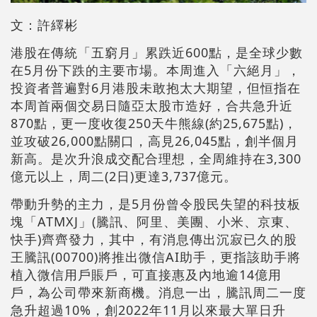
文：許繹彬
港股在傳統「五窮月」累跌近600點，是全球少數
在5月份下跌的主要市場。本周進入「六絕月」，
投資者普遍對6月港股未敢抱太大期望，但恒指在
本周首兩個交易日隨亞太股市造好，合共急升近
870點，更一度收復250天牛熊線(約25,675點)，
並攻破26,000點關口，高見26,045點，創半個月
新高。是次升浪成交配合理想，全周維持在3,300
億元以上，周二(2日)更達3,737億元。
帶動升勢的主力，是5月份曾令股民失望的科技板
塊「ATMXJ」(騰訊、阿里、美團、小米、京東、
快手)齊齊發力，其中，有消息傳出沉寂已久的股
王騰訊(00700)將推出微信AI助手，更指該助手將
植入微信用戶賬戶，可直接惠及內地逾14億用
戶，為公司帶來新商機。消息一出，騰訊周二一度
急升超過10%，創2022年11月以來最大單日升