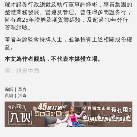
耀才證券行政總裁及執行董事許繹彬，專責集團的
整體業務發展、營運及管理。曾任職多間證券行，
擁有逾25年證券及期貨業經驗，及超過10年分行
管理經驗。
筆者為證監會持牌人士，並無持有上述相關股份權
益。
本文為作者觀點，不代表本媒體立場。
圖：視覺中國
編輯 | 草言
責編 | 洛奇