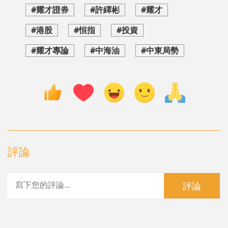
#耀才證券
#許繹彬
#耀才
#港股
#恒指
#投資
#耀才專論
#中海油
#中東局勢
評論
評論