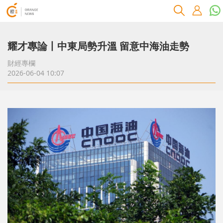
耀才專論丨中東局勢升溫 留意中海油走勢
財經專欄
2026-06-04 10:07