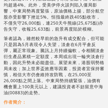
均超過4%。此外，受美伊停火談判陷入僵局影
響，中東局勢再度緊張，原油價格上揚，部分航空
股亦受影響下挫近5%。恒指最終跌405點收市，
不僅失守26,000點，連250天牛熊線(25,675點)亦
告失守，收報25,633點，前景再度陷於模糊。
筆者認為，雖然較早前的急升有成交配合，但可能
只是因為5月表現令人失望，淡倉在6月平倉反
彈，屬正常現象。騰訊上月持續偏軟，令相關淡倉
衍生產品累積一定額度，本周或出現一輪夾淡倉行
動，因此升勢未必能盡信。展望未來，港股弱勢格
局未改；加上世界盃效應等因素，投資者宜保持審
慎，相信大市仍會維持攻防戰，在25,000至
26,000點之間上落。中東局勢持續緊張，油價有
機會重上100美元以上，建議投資者不妨留意中海
油(00883)的走勢。
作者簡介：