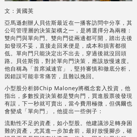
文：黃國英
亞馬遜創辦人貝佐斯最近在一播客訪問中分享，其
公司管理層的決策架構之一，是將選擇分為兩種：
雙向門與單向門。雙向門從兩邊都可開，踏出去後
如發現不妥，直接走回來便是，成本和損害都很
低。單向門只能決定出不出去，穿過後就沒回頭
路。貝佐斯指，對於單向門決策，應該放慢速度。
他自稱為「首席減速官」，堅持審慎和徹底分析，
因錯誤可能非常痛苦，且難以挽回。
小型股分析師Chip Maloney將概念套入投資，他
指出，多數投資決策都是雙向門，買進股票後發現
有誤，下一秒就可賣出，當今費用極微，但偶爾也
會變成「單向門」，他提出一些例子：
流動性不足的資產，如小型股。他建議涉足轉身困
難的資產，尤其進一步加倉前，最好放慢腳步，確