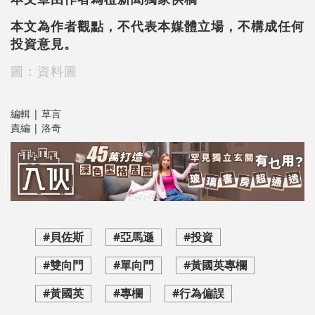
本文為作者觀點，不代表本媒體立場，不構成任何
投資意見。
圖：資料圖
編輯 | 草言
責編 | 洛奇
#貝佐斯
#亞馬遜
#投資
#雙向門
#單向門
#黃國英專欄
#黃國英
#專欄
#行為偏誤