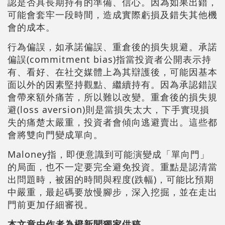
認是否具長期持有的準備、信心。因為如果出錯，
可能會套牢一段時間，造成實際虧損及錯失其他機
會的成本。
行為偏誤，如承諾偏誤、重倉後的損失規避。承諾
偏誤(commitment bias)指當投資者公開表示持
有、看好、在社交媒體上為其辯護後，可能因基本
面以外的因素堅持觀點、繼續持有。因為承認錯誤
會帶來額外痛苦，所以難以改變。重倉後的損失規
避(loss aversion)則是當損失太大，下手實現損
失的痛楚太嚴重，投資者會傾向逃避賣出。這些都
會將雙向門變成單向。
Maloney指，即便意識到可能演變成「單向門」
的局面，也不一定要完全避免投資。重點是認清當
出問題時，被困的時間與程度(跌幅)，可能比預期
中嚴重，最起碼要放慢腳步，深入挖掘，並在走出
門前更加仔細審視。
本文章由作者為橙新聞獨家供稿