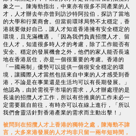
象之一。陳海勁指出，中東亦有很多不同產業的人
才，人才辦去年亦曾到訪沙特阿拉伯，探訪了當地
的大學和行業商會。但當前環球局勢不太穩定，香
港就要做好自己，讓人才知道香港擁有安全穩定的
環境，且充滿機遇，「因為我們負責招攬人才、留
住人才，知道很多時人才的考慮，除了工作能否有
安全、穩定的發展機會之外，他們的家人能否長遠
地在香港居住，亦是一個很重要的考慮。香港的
「一國兩制」優勢可以提供一個很安全穩定的環
境，讓國際人才當然包括來自中東的人才感受到香
港，不論是在事業還是生活均可以有長期發展。」
他認為，由於需視乎市場的需求，人才辦處理的是
長遠的招攬人才工作，所以有些推廣的工作未必一
定需要親自前往，有時亦可以在線上進行，「所以
我們會靈活針對香港產業的需求而主動出擊！」
被問到在招攬人才上香港的獨特之處，陳海勁不諱
言，大多來港發展的人才均非只留一兩年短時間，