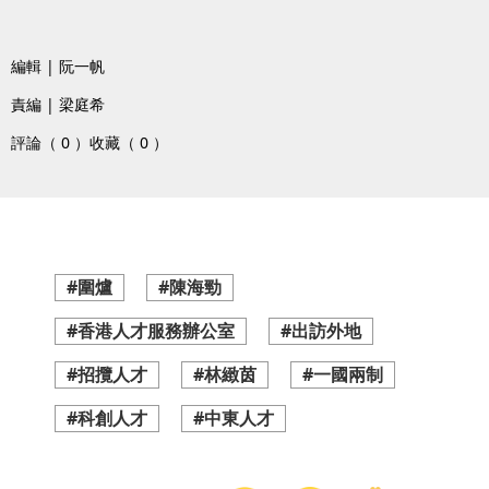
編輯 | 阮一帆
責編 | 梁庭希
評論（ 0 ）
收藏（ 0 ）
#圍爐
#陳海勁
#香港人才服務辦公室
#出訪外地
#招攬人才
#林緻茵
#一國兩制
#科創人才
#中東人才