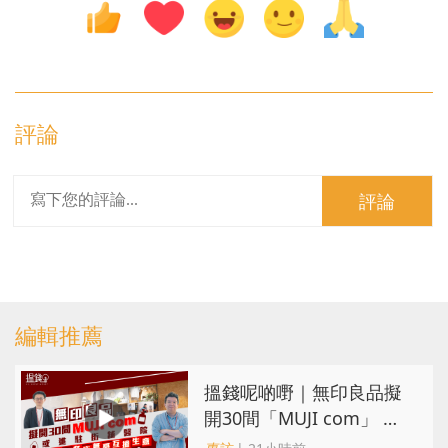
評論
評論
編輯推薦
搵錢呢啲嘢｜無印良品擬
開30間「MUJI com」 或
進駐街舖醫院 同區多店無