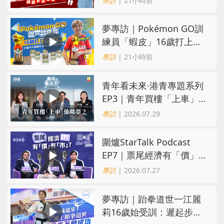
專訪
| 21小時前
憂互搶生意
夢專訪｜Pokémon GO訓
練員「蝦皮」16歲打上世
界第一！戰友成最強後盾
專訪
| 21小時前
青年看未來·港青專題系列
EP3｜青年買樓「上車」
係咪夢？ 觀念改變居住選
專訪
| 2026.07.29
擇趨多元
圍爐StarTalk Podcast
EP7｜票尾經濟有「價」
有「市」？「短期流量」
專訪
| 2026.07.27
轉化為「經濟留量」
夢專訪｜跆拳道世一江麗
莉16歲始受訓：遲起步不