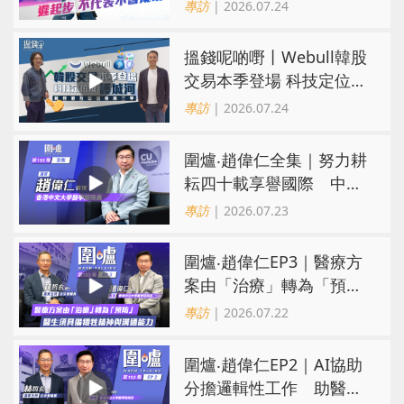
代表不會成功
專訪
| 2026.07.24
搵錢呢啲嘢丨Webull韓股
交易本季登場 科技定位成
護城河 冀登港互聯網券商
專訪
| 2026.07.24
三甲
圍爐‧趙偉仁全集｜努力耕
耘四十載享譽國際 中大
醫學院致力醫療創科造福
專訪
| 2026.07.23
病人
圍爐‧趙偉仁EP3｜醫療方
案由「治療」轉為「預
防」 醫生須具備犧牲精神
專訪
| 2026.07.22
與溝通能力
圍爐‧趙偉仁EP2｜AI協助
分擔邏輯性工作 助醫生