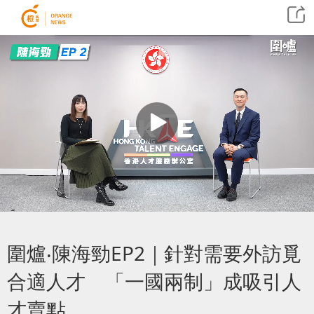
圍爐‧陳海勁EP2｜針對需要外訪覓
合適人才 「一國兩制」成吸引人
才賣點