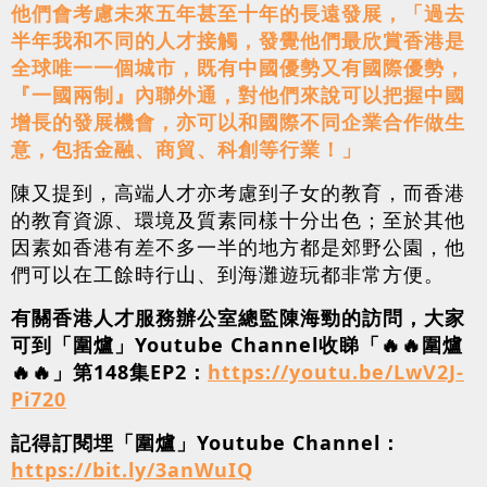
他們會考慮未來五年甚至十年的長遠發展，「過去
半年我和不同的人才接觸，發覺他們最欣賞香港是
全球唯一一個城市，既有中國優勢又有國際優勢，
『一國兩制』內聯外通，對他們來說可以把握中國
增長的發展機會，亦可以和國際不同企業合作做生
意，包括金融、商貿、科創等行業！」
陳又提到，高端人才亦考慮到子女的教育，而香港
的教育資源、環境及質素同樣十分出色；至於其他
因素如香港有差不多一半的地方都是郊野公園，他
們可以在工餘時行山、到海灘遊玩都非常方便。
有關香港人才服務辦公室總監陳海勁的訪問，大家
可到「圍爐」Youtube Channel收睇「🔥🔥圍爐
🔥🔥」第148集EP2：
https://youtu.be/LwV2J-
Pi720
記得訂閱埋「圍爐」Youtube Channel：
https://bit.ly/3anWuIQ