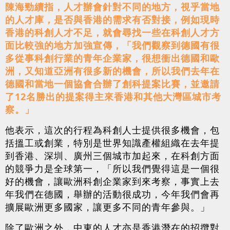
陳海勁續指，人才辦會針對不同的地方，視乎當地
的人才庫，是否與香港的需求有否對接，例如現時
香港的科創人才不足，就會尋找一些在科創人才方
面比較強的地方加強宣傳，「我們觀察到德國有很
多從事科創行業的青年企業家，很想衝出德國和歐
洲，又知道亞洲有很多新的機會，所以我們去年在
德國和當地一個協會合辦了創科提案比賽，並邀請
了12名勝出的提案得主來香港和其他大灣區城市考
察。」
他表示，這次的行程為科創人士提供很多機會，包
括搵工或創業，特別是世界知識產權組織在去年提
到香港、深圳、廣州三個城市加起來，在科創方面
的競爭力是全球第一，「所以我們覺得這是一個很
好的機會，讓歐洲科創企業家到來考察，事實上去
年我們在德國，舉辦的活動很成功，今年我們會再
擴展歐洲更多國家，讓更多不同的青年參與。」
除了歐洲之外，中東的人才亦是香港潛在的招攬對