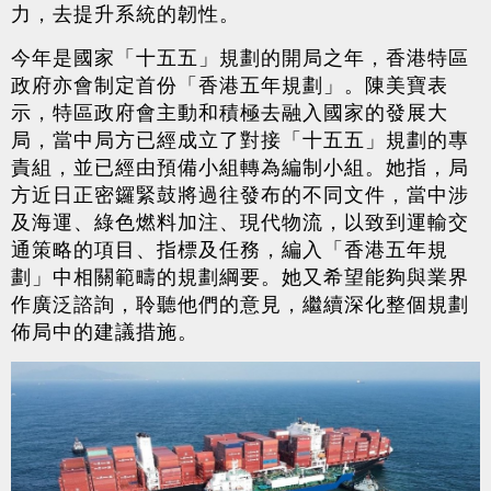
力，去提升系統的韌性。
今年是國家「十五五」規劃的開局之年，香港特區
政府亦會制定首份「香港五年規劃」。陳美寶表
示，特區政府會主動和積極去融入國家的發展大
局，當中局方已經成立了對接「十五五」規劃的專
責組，並已經由預備小組轉為編制小組。她指，局
方近日正密鑼緊鼓將過往發布的不同文件，當中涉
及海運、綠色燃料加注、現代物流，以致到運輸交
通策略的項目、指標及任務，編入「香港五年規
劃」中相關範疇的規劃綱要。她又希望能夠與業界
作廣泛諮詢，聆聽他們的意見，繼續深化整個規劃
佈局中的建議措施。