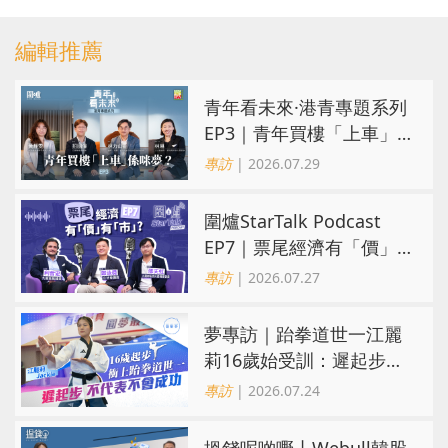
編輯推薦
青年看未來·港青專題系列
EP3｜青年買樓「上車」
係咪夢？ 觀念改變居住選
專訪
| 2026.07.29
擇趨多元
圍爐StarTalk Podcast
EP7｜票尾經濟有「價」
有「市」？「短期流量」
專訪
| 2026.07.27
轉化為「經濟留量」
夢專訪｜跆拳道世一江麗
莉16歲始受訓：遲起步不
代表不會成功
專訪
| 2026.07.24
搵錢呢啲嘢丨Webull韓股