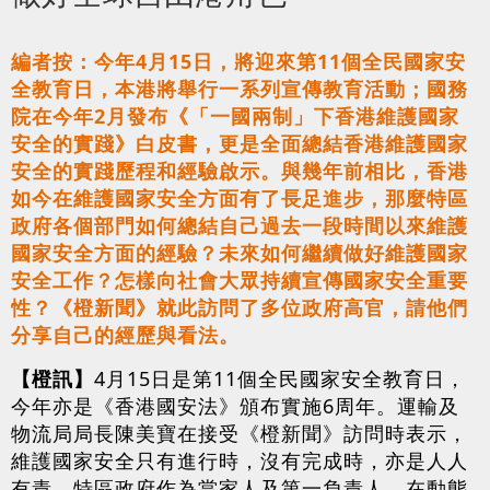
編者按：今年4月15日，將迎來第11個全民國家安
全教育日，本港將舉行一系列宣傳教育活動；國務
院在今年2月發布《「一國兩制」下香港維護國家
安全的實踐》白皮書，更是全面總結香港維護國家
安全的實踐歷程和經驗啟示。與幾年前相比，香港
如今在維護國家安全方面有了長足進步，那麼特區
政府各個部門如何總結自己過去一段時間以來維護
國家安全方面的經驗？未來如何繼續做好維護國家
安全工作？怎樣向社會大眾持續宣傳國家安全重要
性？《橙新聞》就此訪問了多位政府高官，請他們
分享自己的經歷與看法。
【橙訊】
4月15日是第11個全民國家安全教育日，
今年亦是《香港國安法》頒布實施6周年。運輸及
物流局局長陳美寶在接受《橙新聞》訪問時表示，
維護國家安全只有進行時，沒有完成時，亦是人人
有責，特區政府作為當家人及第一負責人，在動態