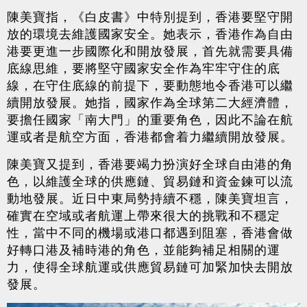
陳美寶指，《白皮書》中特別提到，香港要堅守開
放的環境去維護國家安全。她表示，香港作為自由
港要更進一步國際化和開放發展，首先就需要具備
底線思維，要將堅守國家安全作為牢牢守住的底
線，在守住底線的前提下，要動態地令香港可以繼
續開放發展。她指，國家作為全球第二大經濟體，
要擔任國家「南大門」的重要角色，因此不論在航
運或者是航空方面，香港都會着力繼續開放發展。
陳美寶又提到，香港要竭力扮演好全球自由港的角
色，以維護全球的供應鏈、貿易鏈和資金鍊可以流
動地發展。近日中東局勢持續不穩，陳美寶坦言，
確實在空域或者航運上帶來很大的挑戰和不穩定
性，當中不同的機場或港口都遇到阻塞，香港會做
好轉口港及補時港的角色，並能夠補足相關的運
力，使得全球航運或供應貿易鏈可加緊加快去開放
發展。