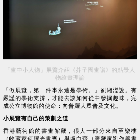
「畫中小人物」展覽介紹《芥子園畫譜》的點景人
物繪畫理論
「做展覽，第一件事永遠是學術。」劉湘瀅說。有
嚴謹的學術支撐，才能去談如何從中發掘趣味，完
成公立博物館的使命：向普羅大眾普及文化。
小展覽有自己的策劃之道
香港藝術館的書畫館藏，很大一部分來自至樂樓
（收藏家何耀光書齋）與虛白齋（鑒藏家劉作籌書