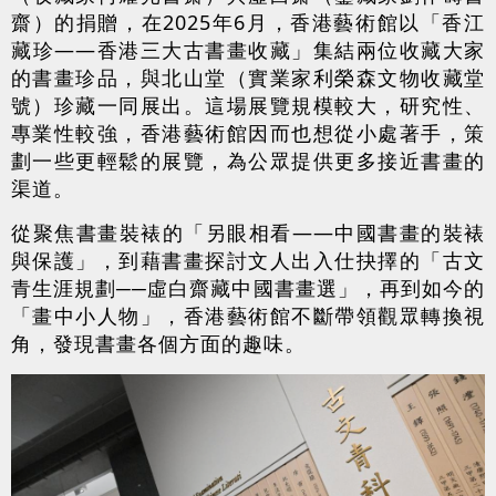
齋）的捐贈，在2025年6月，香港藝術館以「香江
藏珍——香港三大古書畫收藏」集結兩位收藏大家
的書畫珍品，與北山堂（實業家利榮森文物收藏堂
號）珍藏一同展出。這場展覽規模較大，研究性、
專業性較強，香港藝術館因而也想從小處著手，策
劃一些更輕鬆的展覽，為公眾提供更多接近書畫的
渠道。
從聚焦書畫裝裱的「另眼相看——中國書畫的裝裱
與保護」，到藉書畫探討文人出入仕抉擇的「古文
青生涯規劃──虛白齋藏中國書畫選」，再到如今的
「畫中小人物」，香港藝術館不斷帶領觀眾轉換視
角，發現書畫各個方面的趣味。