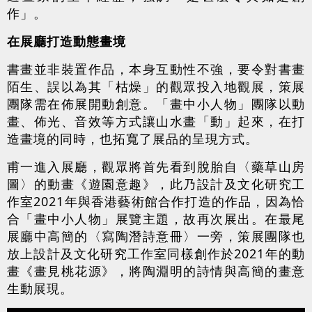
作」。
在展廳打造動態畫境
書畫並非裝置作品，本身互動性不強，要令對書畫
陌生、誤以為其「枯燥」的觀眾投入地觀展，策展
團隊需在佈展開動創意。「畫中小人物」團隊以動
畫、佈光、音效等方式讓山水畫「動」起來，在打
造畫境的同時，也拓寬了展品的呈現方式。
甫一進入展廳，觀眾將首先看到脫胎自〈藥草山房
圖〉的動畫《遊園意趣》，此乃設計及文化研究工
作室2021年與香港藝術館合作打造的作品，因為恰
合「畫中小人物」展覽主題，故再次展出。在最尾
展廳中高簡的〈寫陶潛詩意冊〉一旁，策展團隊也
放上設計及文化研究工作室同樣創作於2021年的動
畫《畫見桃花源》，將陶淵明的詩情與高簡的畫意
生動展現。