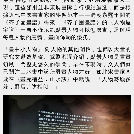
現，這些類別並非策展團隊自行總結編造，而是根
據近代中國書畫家的學習范本——清朝康熙年間的
《芥子園畫譜》得來。《芥子園畫譜》的〈人物屋
宇譜〉一卷不僅示範點景人物可以怎麼畫，還解釋
每種人物的意義、畫面佈局的優劣。
「畫中小人物」 對人物的其他闡釋，也都以大量的
研究文獻為基礎。據劉湘瀅介紹，點景人物是書畫
領域一門歷史悠久的學問，早在宋朝時，文人們就
已關注山水畫中該怎麼畫人物才好，如北宋畫家李
成在《畫苑補益．山水訣》中就說：「人物轉顧多
般，野店尤防相似。」