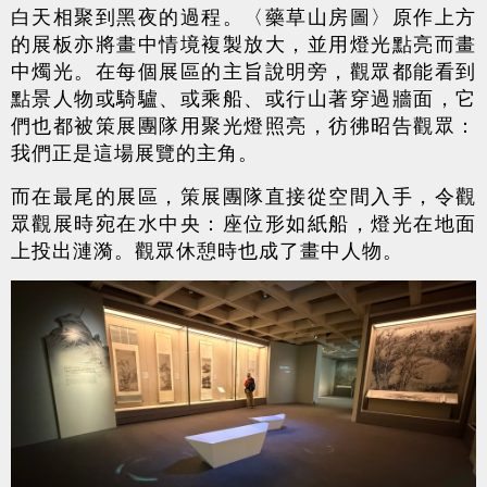
白天相聚到黑夜的過程。〈藥草山房圖〉原作上方
的展板亦將畫中情境複製放大，並用燈光點亮而畫
中燭光。在每個展區的主旨說明旁，觀眾都能看到
點景人物或騎驢、或乘船、或行山著穿過牆面，它
們也都被策展團隊用聚光燈照亮，彷彿昭告觀眾：
我們正是這場展覽的主角。
而在最尾的展區，策展團隊直接從空間入手，令觀
眾觀展時宛在水中央：座位形如紙船，燈光在地面
上投出漣漪。觀眾休憩時也成了畫中人物。