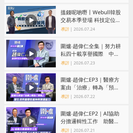
搵錢呢啲嘢丨Webull韓股
交易本季登場 科技定位成
護城河 冀登港互聯網券商
專訪
| 2026.07.24
三甲
圍爐‧趙偉仁全集｜努力耕
耘四十載享譽國際 中大
醫學院致力醫療創科造福
專訪
| 2026.07.23
病人
圍爐‧趙偉仁EP3｜醫療方
案由「治療」轉為「預
防」 醫生須具備犧牲精神
專訪
| 2026.07.22
與溝通能力
圍爐‧趙偉仁EP2｜AI協助
分擔邏輯性工作 助醫生
回歸「人性化」展同理心
專訪
| 2026.07.21