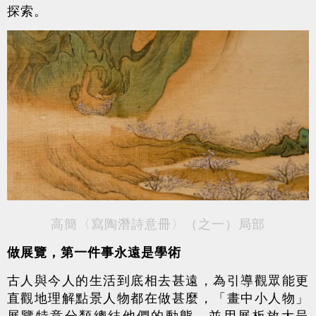
探索。
高簡〈寫陶潛詩意冊〉（之一）局部
做展
覽，第一件事永遠是學術
古人與今人的生活到底相去甚遠，為引導觀眾能更
直觀地理解點景人物都在做甚麼，「畫中小人物」
展覽特意分類總結他們的動態，並用展板放大呈