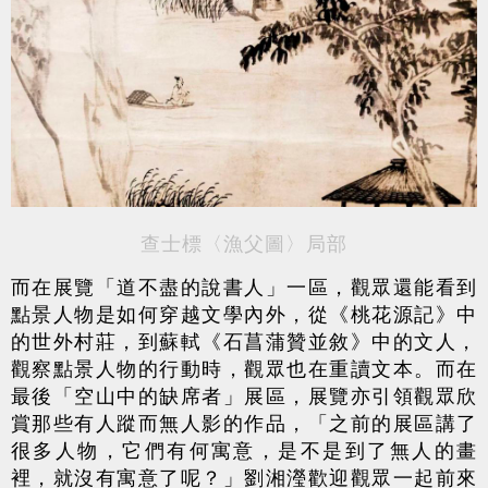
查士標〈漁父圖〉局部
而在展覽「道不盡的說書人」一區，觀眾還能看到
點景人物是如何穿越文學內外，從《桃花源記》中
的世外村莊，到蘇軾《石菖蒲贊並敘》中的文人，
觀察點景人物的行動時，觀眾也在重讀文本。而在
最後「空山中的缺席者」展區，展覽亦引領觀眾欣
賞那些有人蹤而無人影的作品，「之前的展區講了
很多人物，它們有何寓意，是不是到了無人的畫
裡，就沒有寓意了呢？」劉湘瀅歡迎觀眾一起前來