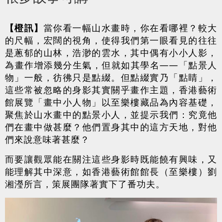
【橙訊】
當你看一幅山水畫時，你在看哪裡？較大
的尺幅，宏闊的視角，使得我們第一眼看見的往往
是蔥郁的山林，浩渺的雲水，其中偶有小小人影，
為畫作增添幾分生氣，但就如其學名——「點景人
物」一般，彷彿只是點綴。但點綴實乃「點睛」，
這些常被忽略的身影其實關乎畫作主題，香港藝術
館展覽「畫中小人物」以至樂樓藏品為內容基礎，
聚焦於山水畫中的點景小人，並提示我們：究竟他
們在畫中做甚麼？他們置身其中的這方天地，對他
們來說意味著甚麼？
而要讓觀眾能在關注這些身影時既能饒有興味，又
能理解其中深意，如香港藝術館館長（至樂樓）劉
湘瀅所言，策展團隊著實下了番功夫。