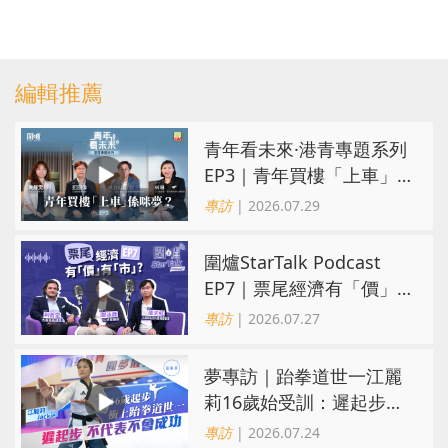
編輯推薦
青年看未來·港青專題系列
EP3｜青年買樓「上車」
係咪夢？ 觀念改變居住選
專訪
| 2026.07.29
擇趨多元
圍爐StarTalk Podcast
EP7｜票尾經濟有「價」
有「市」？「短期流量」
專訪
| 2026.07.27
轉化為「經濟留量」
夢專訪｜跆拳道世一江麗
莉16歲始受訓：遲起步不
代表不會成功
專訪
| 2026.07.24