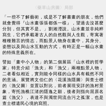
〈藥草山房圖〉局部
「一些不了解藝術，或是不了解書畫的朋友，他們
就會覺得『山水畫張張都係一樣』，望過去沒甚麼
分別，但其實不是。」劉湘瀅說。山水畫並非純粹
寫生，它們承載著古人的自然觀與人生觀，寄寓著
種種難言的情志，而點景人物身在畫中，其身分、
姿態以及與山水互動的方式，有時正是一幅山水畫
的特殊意義所在。
譬如「畫中小人物」的第二個展區「山水裡的哲學
家」特意介紹「漁夫」和「漁父」兩種點景人物，
二者看似相近，實則能令同樣的山水具有截然不同
的意涵。展覽將文伯仁的〈花溪漁隱圖〉與查士標
的〈漁父圖〉並置以對比，前者展現安詳的漁村景
象，寄托漁樵江渚的隱逸之願，後者則指向屈原名
篇《漁父》，表達不與濁世同流合污之孤潔，也是
查士標遺民心境的寫照。