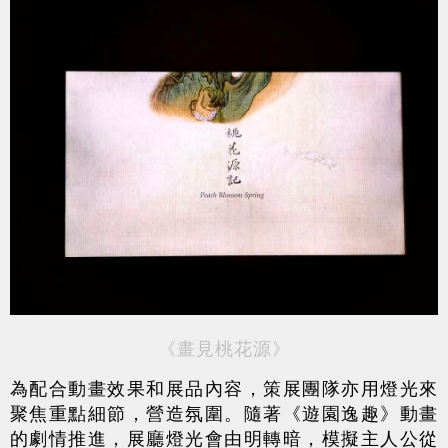
《畫見桃花源》
為配合動畫效果和展品內容，策展團隊亦用燈光來
聚焦重點細節，營造氛圍。隨著《遊園逸趣》動畫
的劇情推進，展廳燈光會由明轉暗，模擬主人公從