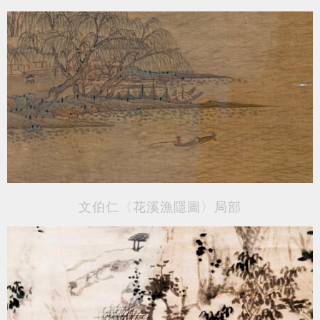
文伯仁〈花溪漁隱圖〉局部