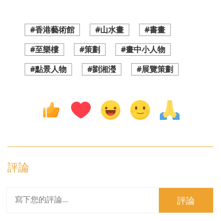
#香港藝術館
#山水畫
#書畫
#至樂樓
#策劃
#畫中小人物
#點景人物
#劉湘瀅
#展覽策劃
評論
評論