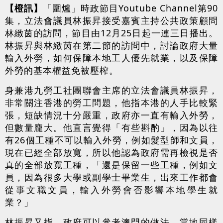
【橙訊】
「圍爐」時政節目Youtube Channel第90
集，立法會議員林振昇接受嘉賓主持公共政策顧問
林緻茵的訪問，節目由12月25日起一連三日播出。
林振昇與林緻茵在第二節的訪問中，討論政府大量
輸入外勞，如何保障本地工人優先就業，以及保障
外勞的基本權益免被壓榨。
身兼港九勞工社團聯會主席的立法會議員林振昇，
非常關注香港的勞工問題，他指本港的人手比較緊
張，短缺情況十分嚴重，政府亦一直有輸入外勞，
但數量龐大。他直言覺得「有些斟酌」，因為以往
有26個工種不可以輸入外勞，例如髮型師和文員，
現在已經全部放寬，所以他認為政府需再檢視是否
真的全部放寬工種，「還是保留一些工種，例如文
員，因為很多大學或副學士畢業生，出來工作都會
從事文職文員，輸入外勞會否影響本地學生就
業？」
林振昇又指，政府可以參考澳門的做法，當地同樣