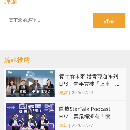
評論
評論
編輯推薦
青年看未來·港青專題系列
EP3｜青年買樓「上車」
係咪夢？ 觀念改變居住選
專訪
| 2026.07.29
擇趨多元
圍爐StarTalk Podcast
EP7｜票尾經濟有「價」
有「市」？「短期流量」
專訪
| 2026.07.27