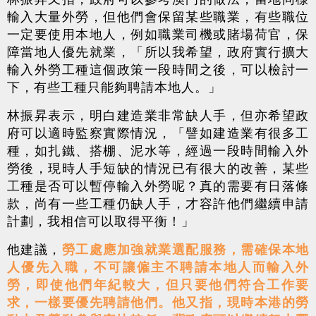
輸入大量外勞，但他們會保留某些職業，有些職位
一定要使用本地人，例如職業司機或賭場荷官，保
障當地人優先就業，「所以我希望，政府實行擴大
輸入外勞工種這個政策一段時間之後，可以檢討一
下，有些工種只能夠聘請本地人。」
林振昇表示，
明白建造業非常缺人手，但亦希望政
府可以適時監察實際情況，「譬如建造業有很多工
種，如扎鐵、搭棚、泥水等，經過一段時間輸入外
勞後，現時人手短缺的情況已有很大的改善，某些
工種是否可以暫停輸入外勞呢？真的需要有日落條
款，尚有一些工種仍缺人手，才容許他們繼續申請
計劃，我相信可以取得平衡！」
他建議，
勞工處應加強就業選配服務，需確保本地
人優先入職，不可讓僱主不聘請本地人而輸入外
勞，即使他們年紀較大，但只要他們符合工作要
求，一樣要優先聘請他們。他又指，現時本港的勞