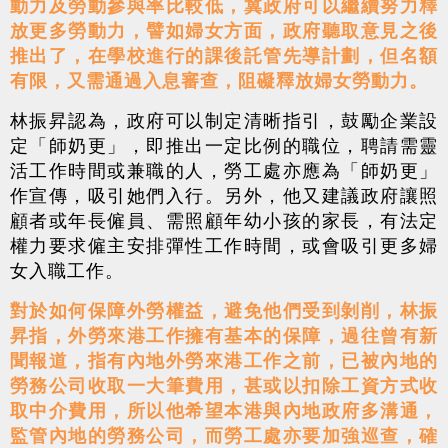
動力及勞動參與率比較低，冀政府可以繼續努力釋
放更多勞動力，譬如婦女方面，政府聽取意見之後
推出了，在學校進行的課後託管先導計劃，但名額
有限，又需通過入息審查，阻礙釋放婦女勞動力。
林振昇認為，政府可以制定清晰指引，鼓勵企業設
定「師奶更」，即推出一定比例的職位，聘請需靈
活工作時間或兼職的人，勞工處亦應為「師奶更」
作宣傳，吸引她們入行。另外，他又建議政府讓照
顧者或年長僱員、需照顧年幼小孩的家長，有法定
權力要求僱主安排彈性工作時間，或會吸引更多婦
女入職工作。
對於如何保障外勞權益，避免他們受到剝削，林振
昇指，外勞來港工作擁有基本的保障，過往曾有新
聞報道，指有內地外勞來港工作之前，已被內地的
勞務公司收取一大筆費用，甚或以扣除工資方式收
取中介費用，所以他希望本港與內地政府多溝通，
監管內地的勞務公司，而勞工處亦要加強巡查，確