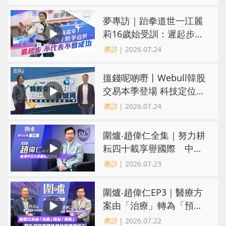
轉化為「經濟留量」
夢專訪｜跆拳道世一江麗
莉16歲始受訓：遲起步不
代表不會成功
專訪
| 2026.07.24
搵錢呢啲嘢丨Webull韓股
交易本季登場 科技定位成
護城河 冀登港互聯網券商
專訪
| 2026.07.24
三甲
圍爐‧趙偉仁全集｜努力耕
耘四十載享譽國際 中大
醫學院致力醫療創科造福
專訪
| 2026.07.23
病人
圍爐‧趙偉仁EP3｜醫療方
案由「治療」轉為「預
防」 醫生須具備犧牲精神
專訪
| 2026.07.22