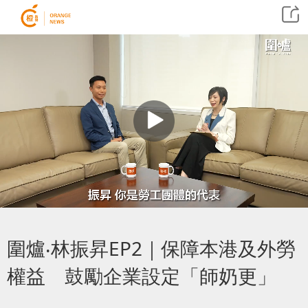
圍爐‧林振昇EP2｜保障本港及外勞
權益 鼓勵企業設定「師奶更」