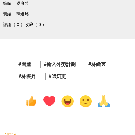
編輯 | 梁庭希
責編 | 韓進珞
評論（ 0 ）
收藏（ 0 ）
#圍爐
#輸入外勞計劃
#林緻茵
#林振昇
#師奶更