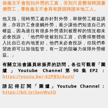
保僱主不會剋扣外勞的工資，否則只是變相聘請廉
價勞工，導致僱主不會再有誘因聘請本地工人。
他又指，現時勞工處亦針對外勞，舉辦勞工權益講
座，亦容許工會接觸外勞，最少讓他們知道自己的
權益，因為過往有很多外勞遇到被壓榨的情況都未
必會投訴，「他們即使被剋扣工資，仍覺得整體收
入比自己在內地更好，他們未必會投訴，但我們希
望政府可以加強監管，有一定的阻嚇力保障外勞權
益。」
有關立法會議員林振昇的訪問，各位可觀看「圍
爐」Youtube Channel第90集EP2：
https://youtu.be/-62PB5c4unU
請記得訂閱「圍爐」Youtube Channel：
https://bit.ly/3anWuIQ