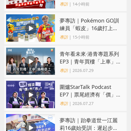
進駐街舖醫院 同區多店無
專訪
| 14小時前
憂互搶生意
夢專訪｜Pokémon GO訓
練員「蝦皮」16歲打上世
界第一！戰友成最強後盾
專訪
| 15小時前
青年看未來·港青專題系列
EP3｜青年買樓「上車」
係咪夢？ 觀念改變居住選
專訪
| 2026.07.29
擇趨多元
圍爐StarTalk Podcast
EP7｜票尾經濟有「價」
有「市」？「短期流量」
專訪
| 2026.07.27
轉化為「經濟留量」
夢專訪｜跆拳道世一江麗
莉16歲始受訓：遲起步不