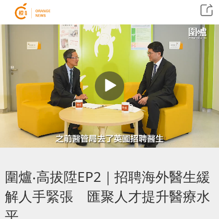
圍爐‧高拔陞EP2｜招聘海外醫生緩
解人手緊張 匯聚人才提升醫療水
平