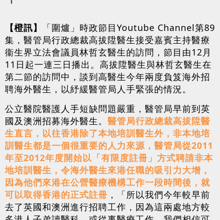
【橙訊】
「圍爐」時政節目Youtube Channel第89
集，醫管局行政總裁高拔陞醫生接受嘉賓主持醫療
衞生界立法會議員林哲玄醫生的訪問，節目由12月
11日起一連三日播出。高拔陞醫生與林哲玄醫生在
第二節的訪問中，談到高醫生今年兩度負笈海外招
聘海外醫生，以紓緩醫管局人手緊張的情況。
公立醫院醫護人手短缺問題嚴重，醫管局早前到英
國及澳洲招募海外醫生。
醫管局行政總裁高拔陞醫
生直言，以往香港除了本地培訓醫生外，非本地培
訓醫生都是一個很重要的人力來源，醫管局從2011
年至2012年度開始以「有限度註冊」方式聘請非本
地培訓醫生，令海外醫生來港任職的吸引力大增，
因為他們來港在公營醫療機構工作一段時間後，就
可以取得香港的正式註冊
，「所以我們今年較早前
去了英國和澳洲進行招聘工作，因為這兩處地方較
多港人子弟讀醫科，或從事醫療工作，我們相信可