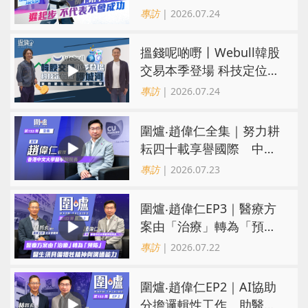
代表不會成功
專訪
| 2026.07.24
搵錢呢啲嘢丨Webull韓股
交易本季登場 科技定位成
護城河 冀登港互聯網券商
專訪
| 2026.07.24
三甲
圍爐‧趙偉仁全集｜努力耕
耘四十載享譽國際 中大
醫學院致力醫療創科造福
專訪
| 2026.07.23
病人
圍爐‧趙偉仁EP3｜醫療方
案由「治療」轉為「預
防」 醫生須具備犧牲精神
專訪
| 2026.07.22
與溝通能力
圍爐‧趙偉仁EP2｜AI協助
分擔邏輯性工作 助醫生