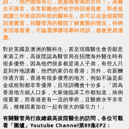
訓，「他們都很有心，想服務香港的市民！」高醫
生不諱言，非常鼓勵他們有空時回港視察，即使是
就讀三年班或四年班的醫科生，亦可以在放假期間
回港實習，到醫管局的醫院了解實際的情況，待將
來回港發展，不論選擇哪項專科培訓，都會更易適
應。
對於英國及澳洲的醫科生，甚至現職醫生會否願意
來港工作，高拔陞認為醫管局在招攬海外醫生時有
很多優勢，因為他們很多都是港人子弟，有些人只
是到外地讀書，他們的家仍在香港；另外，在薪酬
待遇方面，香港有很多優秀的地方，例如不論是薪
金或稅制都非常優厚，且培訓機會十分多，「因為
香港地方細人口多，大家做臨床工作都知道，病例
很重要，而香港更有一流的學府，且醫療水平非常
高，種種因素加在一起有很大的吸引力！」
有關醫管局行政總裁高拔陞醫生的訪問，各位可觀
看「圍爐」Youtube Channel第89集EP2：