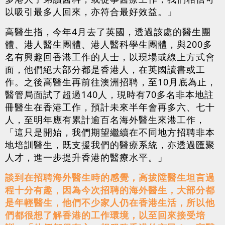
以吸引最多人回來，亦符合最好效益。」
高醫生指，今年4月去了英國，透過該處的醫生團
體、港人醫生團體、港人醫科學生團體，與200多
名有興趣回香港工作的人士，以現場或線上方式會
面，他們絕大部分都是香港人，在英國讀書或工
作。之後高醫生再前往澳洲招聘，至10月底為止，
醫管局面試了超過140人，現時有70多名非本地註
冊醫生在香港工作，預計未來半年會再多六、七十
人，至明年應有累計逾百名海外醫生來港工作，
「這只是開始，我們期望繼續在不同地方招聘非本
地培訓醫生，既支援我們的醫療系統，亦透過匯聚
人才，進一步提升香港的醫療水平。」
談到在招聘海外醫生時的感覺，高拔陞醫生坦言過
程十分有趣，因為今次招聘的海外醫生，大部分都
是年輕醫生，他們不少家人仍在香港生活，所以他
們都很想了解香港的工作環境，以至回來接受培