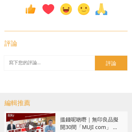
評論
評論
編輯推薦
搵錢呢啲嘢｜無印良品擬
開30間「MUJI com」 或