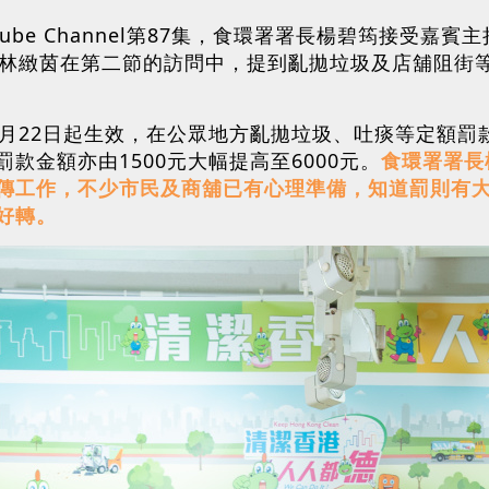
tube Channel第87集，食環署署長楊碧筠接受嘉
與林緻茵在第二節的訪問中，提到亂拋垃圾及店舖阻街
月22日起生效，在公眾地方亂拋垃圾、吐痰等定額罰款金
款金額亦由1500元大幅提高至6000元。
食環署署長
傳工作，不少市民及商舖已有心理準備，知道罰則有
好轉。