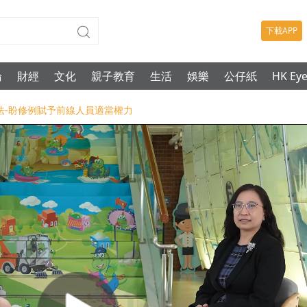
下載APP
論
財經
文化
親子教育
生活
娛樂
公仔紙
HK Ey
執法-盼修例賦予前線人員適當權力