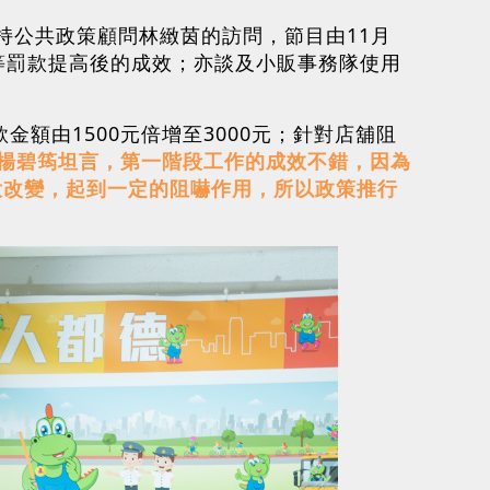
賓主持公共政策顧問林緻茵的訪問，節目由11月
等罰款提高後的成效；亦談及小販事務隊使用
額由1500元倍增至3000元；針對店舖阻
楊碧筠坦言，第一階段工作的成效不錯，因為
大改變，起到一定的阻嚇作用，所以政策推行