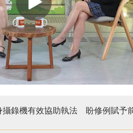
隨身攝錄機有效協助執法 盼修例賦予