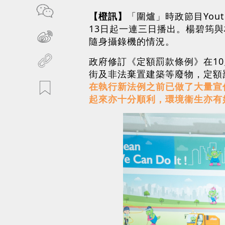
【橙訊】
「圍爐」時政節目You
13日起一連三日播出。楊碧筠
隨身攝錄機的情況。
政府修訂《定額罰款條例》在10
街及非法棄置建築等廢物，定額罰
在執行新法例之前已做了大量宣
起來亦十分順利，環境衞生亦有