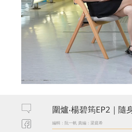
圍爐‧楊碧筠EP2｜
編輯：阮一帆
責編：梁庭希