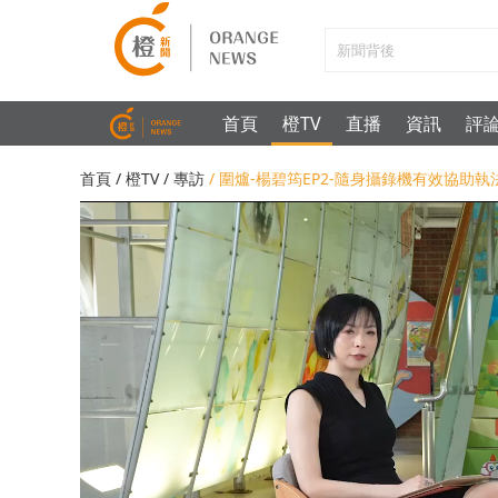
首頁
橙TV
直播
資訊
評
首頁
/
橙TV
/
專訪
/ 圍爐-楊碧筠EP2-隨身攝錄機有效協助