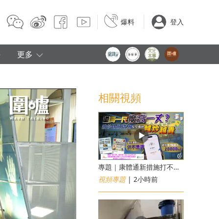
爆料
登入
e
更多
相關視頻
專題｜康體通新措施打不倒黃牛？室內運動場一場難求越炒越貴
視頻專題
| 2小時前