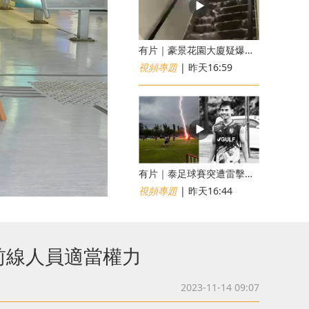
有片｜豪景花園大廈疑爆消防喉 後樓梯慘變瀑布
視頻專題
| 昨天16:59
有片｜泰足球賽突遭雷擊釀1死12傷 24歲球員被閃電劈中亡
視頻專題
| 昨天16:44
前線人員適當權力
2023-11-14 09:07