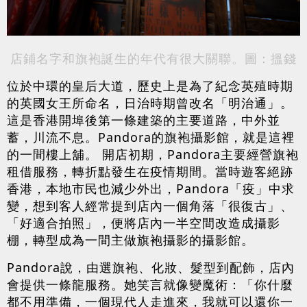
店鋪名字和旗袍誕生的年代有很大關聯。圖：搵錢
位於中環的皇后大道，歷史上是為了紀念英殖時期
的英國女王所命名，日治時期曾改名「明治通」。
這是香港開埠後第一條建築的主要道路，中外並
蓄，川流不息。Pandora的旗袍攝影館，就是這裡
的一間樓上舖。 開店初期，Pandora主要經營旗袍
租借服務，轉折點發生在疫情期間。當時遊客絕跡
香港，本地市民也減少外出，Pandora「疫」中求
變，想到客人經常提到店內一個角落「很復古」、
「好適合拍照」，便將店內一半空間改造成攝影
棚，轉型成為一間主做旗袍攝影的攝影館。
Pandora說，由選旗袍、化妝、髮型到配飾，店內
會提供一條龍服務。她笑言就像變魔術：「你什麼
都不用準備，一個現代人走進來，我就可以還你一