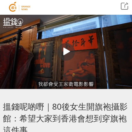
搵錢呢啲嘢｜80後女生開旗袍攝影
館：希望大家到香港會想到穿旗袍
這件事