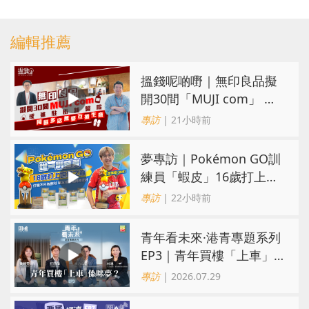
編輯推薦
搵錢呢啲嘢｜無印良品擬
開30間「MUJI com」 或
進駐街舖醫院 同區多店無
專訪
| 21小時前
憂互搶生意
夢專訪｜Pokémon GO訓
練員「蝦皮」16歲打上世
界第一！戰友成最強後盾
專訪
| 22小時前
青年看未來·港青專題系列
EP3｜青年買樓「上車」
係咪夢？ 觀念改變居住選
專訪
| 2026.07.29
擇趨多元