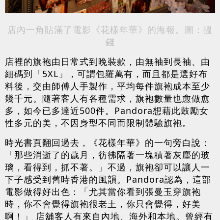
店內一角貼滿了電影《花樣年華》的海報。圖：搵
錢
店裡的旗袍由日常式到晚裝款，由無袖到長袖、由
細碼到「5XL」，可謂包羅萬有，而且都是選好布
料後，交由師傅人手製作，平均每件旗袍成本至少
幾千元。隨著客人有各種需求，旗袍數量也愈做愈
多，如今已多達近500件。Pandora想藉此鼓勵女
性多元的美，不因身型不同而限制體驗旗袍。
時光書頁翻回過去，《花樣年華》的一句旁白說：
「那些消逝了的歲月，彷彿隔著一塊積著灰塵的玻
璃，看得到，抓不著。」不過，旗袍卻可以讓人一
下子感受到舊時香港的風韻。Pandora認為，這部
電影做得好出色：「尤其當你看到張曼玉穿旗袍
時，你不會覺得旗袍很老土，你只會覺得，好美
啊！」 店舖客人有來自內地、海外和本地。曾經有