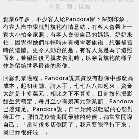
生意。圖：搵錢
創業6年多，不少客人給Pandora留下深刻印象，
有客人自中學就對旗袍有情意結，有客人會帶上一
家大小拍全家照，有客人會帶自己的媽媽、奶奶來
拍，因覺得她們年輕時未有機會著旗袍，想彌補舊
時的遺憾。更令人動容的是，有客人竟是為了遺照
而來，希望日後同親友告別時，以穿著旗袍的樣子
作為留給世界最後的影像。
回顧創業過程，Pandora說其實沒有想像中那麼高
成本，起初租舖、請人手，七七八八加起來，資金
大約是十多萬元，相比之下不算多。目前旗袍攝影
館生意穩定，每月至少有幾萬元營業額，Pandora
已感知足。Pandora說，自己始終以輕鬆的心態對
待工作，哪怕是疫情期間最難的時候，都常常開導
自己：「當時很多店倒閉了，我只要能堅持下來，
就已經很好啦。」