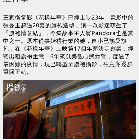
王家衛電影《花樣年華》已經上映23年，電影中的
張曼玉超過20套的旗袍造型，讓一眾影迷萌生了
「旗袍情意結」，今集故事主人翁Pandora也是其
中之一。原本從事婚禮行業的她，自小已熱愛旗
袍，在《花樣年華》上映第17個年頭決定創業，經
營出租旗袍生意。6年來以樂觀心態經營，度過了
最困難的疫情，現已轉型至旗袍攝影，生意亦逐步
重回正軌。