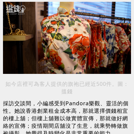
如今店裡可為客人提供的旗袍已經近500件。圖：
搵錢
採訪交談間，小編感受到Pandora樂觀、靈活的個
性。她說香港創業租金成本高，那就選擇價錢相宜
的樓上舖；但樓上舖難以做實體宣傳，那就做好網
絡的宣傳；疫情期間店舖沒了生意，就乘勢轉做旗
袍攝影。她覺得及時變化是非常重要的能力。