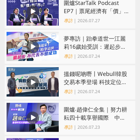
圍爐StarTalk Podcast
EP7｜票尾經濟有「價」
有「市」？「短期流量」
專訪
| 2026.07.27
轉化為「經濟留量」
夢專訪｜跆拳道世一江麗
莉16歲始受訓：遲起步不
代表不會成功
專訪
| 2026.07.24
搵錢呢啲嘢丨Webull韓股
交易本季登場 科技定位成
護城河 冀登港互聯網券商
專訪
| 2026.07.24
三甲
圍爐‧趙偉仁全集｜努力耕
耘四十載享譽國際 中大
醫學院致力醫療創科造福
專訪
| 2026.07.23
病人