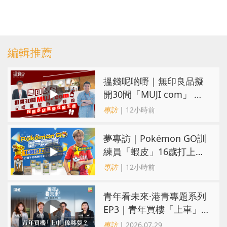
編輯推薦
搵錢呢啲嘢｜無印良品擬
開30間「MUJI com」 或
進駐街舖醫院 同區多店無
專訪
| 12小時前
憂互搶生意
夢專訪｜Pokémon GO訓
練員「蝦皮」16歲打上世
界第一！戰友成最強後盾
專訪
| 12小時前
青年看未來·港青專題系列
EP3｜青年買樓「上車」
係咪夢？ 觀念改變居住選
專訪
| 2026.07.29