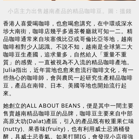
小店主力出售越南產品的精品咖啡豆。圖：搵錢
香港人喜愛喝咖啡，也愈喝愈講究，在中環或深水
埗大南街，咖啡店幾乎多過茶餐廳就可知一二。精
品咖啡通常來自埃塞俄比亞或哥倫比亞等地，越南
咖啡相對少人認識。不說不知，越南是全球第二大
咖啡豆生產國，追求量多，自然給人「重量不重
質」的感覺，一直被視為不入流的精品咖啡產地。
Julia指出，近年當地也愈來愈流行咖啡文化，有一
些熱心的咖啡師，會與農民一起研究生產精品咖啡
豆，產品在南韓、日本、美國等地也開始流行起
來。
她創立的ALL ABOUT BEANS，便是其中一間主要
售賣越南精品咖啡豆的品牌，咖啡豆主要來自中部
高原大叻(Dalat)產區，引入的產品既有較重果仁味
(nutty)、果香味(fruity)，也有利用威士忌酒桶發
酵，具威士忌香氣。如果打開IG，會發現小店很強