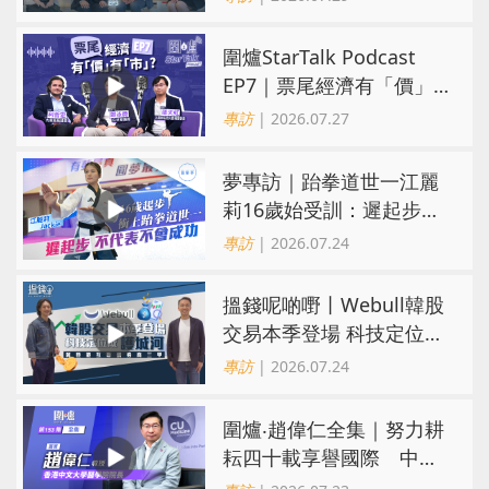
擇趨多元
圍爐StarTalk Podcast
EP7｜票尾經濟有「價」
有「市」？「短期流量」
專訪
| 2026.07.27
轉化為「經濟留量」
夢專訪｜跆拳道世一江麗
莉16歲始受訓：遲起步不
代表不會成功
專訪
| 2026.07.24
搵錢呢啲嘢丨Webull韓股
交易本季登場 科技定位成
護城河 冀登港互聯網券商
專訪
| 2026.07.24
三甲
圍爐‧趙偉仁全集｜努力耕
耘四十載享譽國際 中大
醫學院致力醫療創科造福