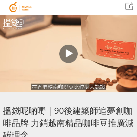
搵錢呢啲嘢｜90後建築師追夢創咖
啡品牌 力銷越南精品咖啡豆推廣減
碳理念