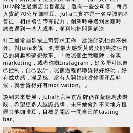
Julia除透過網店出售產品，還有一些公司客，每月
入貨約70公斤咖啡豆。Julia其實亦是一名虔誠的基
督徒，相信禱告帶有能力，創業時每遇到困難時，
總會遇到一些人或事，順利地把問題解決。
打工通常都是按上司要求工作，建築師恐怕也不例
外。對Julia來說，創業最大感受莫過於能夠按住自
己的興趣和夢想做事。「做呢個生意嗰陣，你嘅
marketing，或者你嘅Instagram，好多嘢可以自
己控制，自己設計，呢個過程都喺覺得好好玩，好
有成功感，滿足感。當有人開始欣賞你嘅產品時
候，就會覺得好有motivation。」
談到未來發展，Julia坦言目前品牌仍在紮穩馬步階
段，希望更多人認識品牌，未來她會到不同地方搜
羅其他咖啡豆，目標是開設一間自己的tasting
bar。