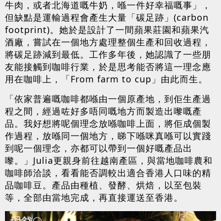
牛肉，或者北海道嘅牛奶，喺一件好幸福嘅事」，
但缺點是運輸過程會產生大量「碳足跡」(carbon
footprint)。她於是設計了一間蘋果莊園和蘋果汽
酒廠，嘗試在一個地方處理整個生產和回收過程，
將碳足跡減到最低。工作多年後，她認識了一些朋
友能接觸到咖啡行業，於是思考能否將這一理念應
用在咖啡上，「From farm to cup」由此而生。
「依家普遍嘅咖啡都喺由一個原產地，到佢生產過
程之間，經過咗好多唔同嘅地方而製造出嚟嘅產
品。我好想將呢個理念放喺咖啡上面，將佢成個製
作過程，放喺同一個地方，睇下喺咪真喺可以實踐
到呢一個理念，亦都可以帶到一個好嘅產品出
嚟。」Julia更親身前往越南產區，與當地咖啡農和
咖啡師洽談，看看能否調較出適合香港人口味的精
品咖啡豆。產品由種植、發酵、烘焙，以至包裝
等，全部由當地完成，再直接運送至香港。