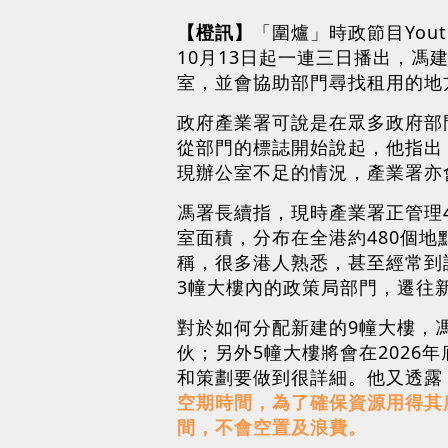
【橙訊】
「圍爐」時政節目You
10月13日起一連三日播出，
室，並會協助部門尋找租用的地
政府產業署可說是在眾多政府部
從部門的標誌開始說起，他指出
現辦公室不足的情況，產業署亦
馮署長續指，現時產業署正管理4
室面積，分布在全港約480個
稱，很多港人熟悉，甚至經常到
3幢大樓內的政策局部門，遷往
對於如何分配新建的9幢大樓，馮
伙；另外5幢大樓將會在2026
和策劃要做到很詳細。他又透露
空期時間，為了確保資源用得其
間，不會空置及浪費。