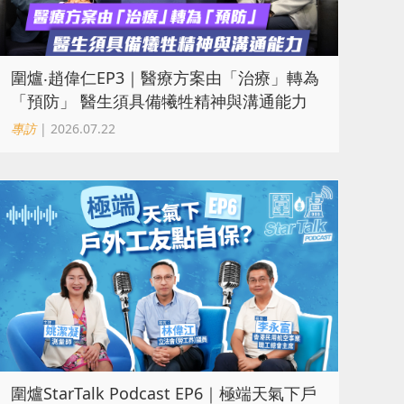
圍爐‧趙偉仁EP3｜醫療方案由「治療」轉為
「預防」 醫生須具備犧牲精神與溝通能力
專訪
| 2026.07.22
圍爐StarTalk Podcast EP6｜極端天氣下戶