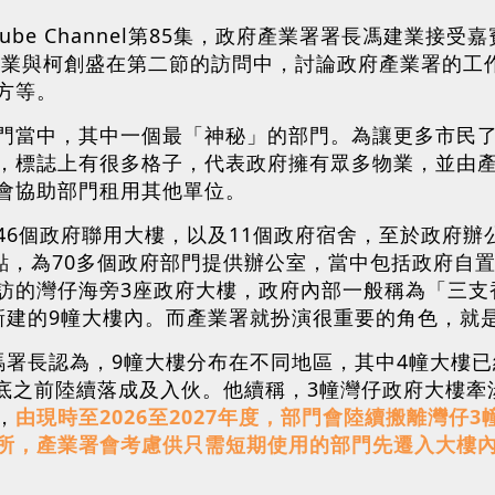
tube Channel第85集，政府產業署署長馮建業
馮建業與柯創盛在第二節的訪問中，討論政府產業署的
方等。
門當中，其中一個最「神秘」的部門。為讓更多市民
，標誌上有很多格子，代表政府擁有眾多物業，並由
會協助部門租用其他單位。
6個政府聯用大樓，以及11個政府宿舍，至於政府辦
地點，為70多個政府部門提供辦公室，當中包括政府自
訪的灣仔海旁3座政府大樓，政府內部一般稱為「三支
新建的9幢大樓內。而產業署就扮演很重要的角色，就
署長認為，9幢大樓分布在不同地區，其中4幢大樓已
年底之前陸續落成及入伙。他續稱，3幢灣仔政府大樓牽
，
由現時至2026至2027年度，部門會陸續搬離灣
所，產業署會考慮供只需短期使用的部門先遷入大樓