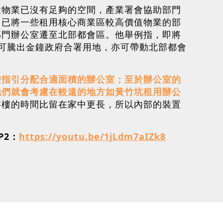
置物業已沒有足夠的空間，產業署會協助部門
，已將一些租用核心商業區較高價值物業的部
部門辦公室遷至北部都會區。他舉例指，即將
可騰出金鐘政府合署用地，亦可帶動北部都會
按指引分配合適面積的辦公室；至於辦公室的
他們就會考慮在較遠的地方如黃竹坑租用辦公
字樓的時間比留在家中更長，所以內部的裝置
P2：
https://youtu.be/1jLdm7aIZk8