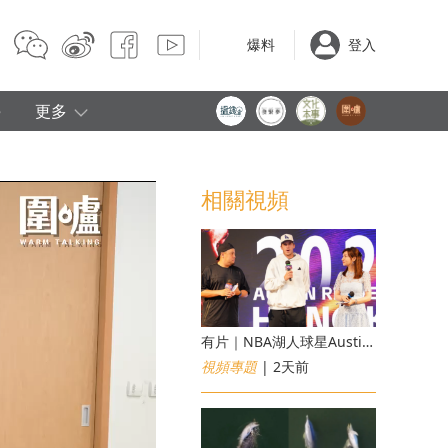
爆料
登入
e
更多
相關視頻
有片｜NBA湖人球星Austin Reaves訪港 修頓與青少年交流球技
視頻專題
| 2天前