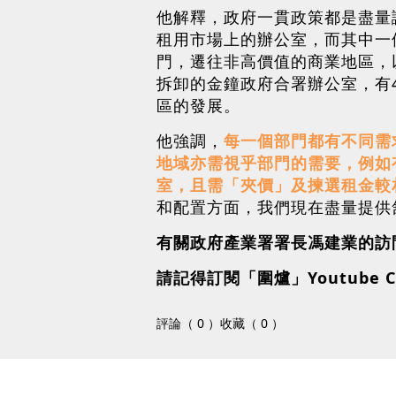
他解釋，政府一貫政策都是盡量
租用市場上的辦公室，而其中一
門，遷往非高價值的商業地區，
拆卸的金鐘政府合署辦公室，有
區的發展。
他強調，
每一個部門都有不同需
地域亦需視乎部門的需要，例如
室，且需「夾價」及揀選租金較
和配置方面，我們現在盡量提供
有關政府產業署署長馮建業的訪問，各
請記得訂閱「圍爐」Youtube C
評論（ 0 ）
收藏（ 0 ）