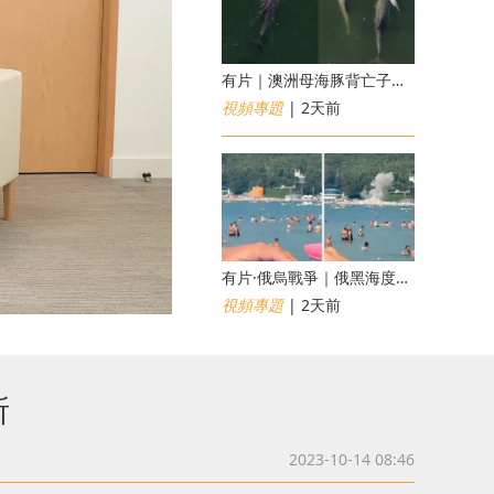
有片｜澳洲母海豚背亡子漂流6日不願離開 專家：極度悲傷下的哀悼行為
視頻專題
| 2天前
​有片·俄烏戰爭｜俄黑海度假海灘遇無人機襲擊釀7死40傷 俄烏各執一詞
視頻專題
| 2天前
所
2023-10-14 08:46