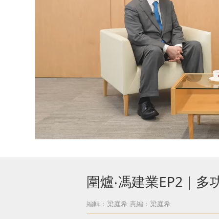
圍爐‧馮建業EP2｜
編輯：梁庭希
責編：梁庭希