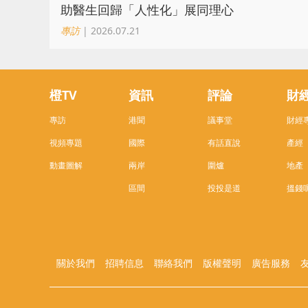
助醫生回歸「人性化」展同理心
專訪
| 2026.07.21
橙TV
資訊
評論
財
專訪
港聞
議事堂
財經
視頻專題
國際
有話直說
產經
動畫圖解
兩岸
圍爐
地產
區間
投投是道
搵錢
關於我們
招聘信息
聯絡我們
版權聲明
廣告服務