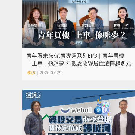
青年看未來·港青專題系列EP3｜青年買樓
「上車」係咪夢？ 觀念改變居住選擇趨多元
專訪
| 2026.07.29