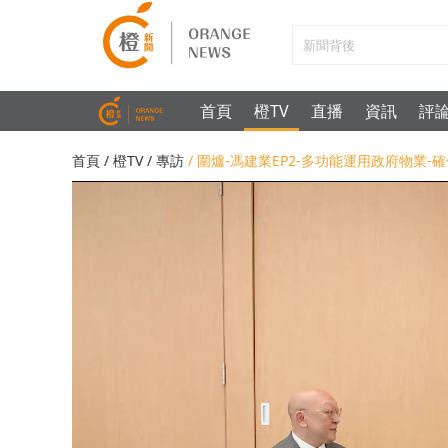
首頁
橙TV
直播
資訊
評
首頁
/
橙TV
/
專訪
/ 圍爐-馮建業EP2-多功能運用政府物業