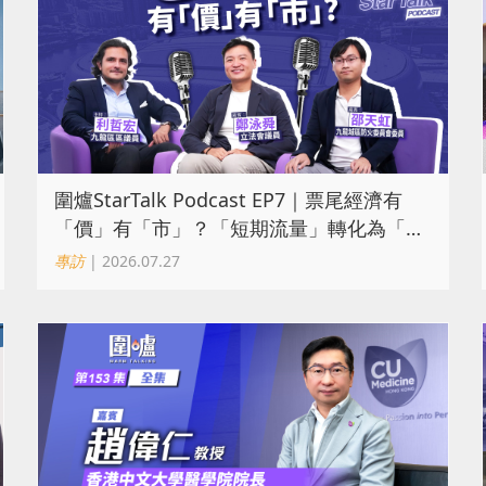
圍爐StarTalk Podcast EP7｜票尾經濟有
「價」有「市」？「短期流量」轉化為「經
濟留量」
專訪
| 2026.07.27