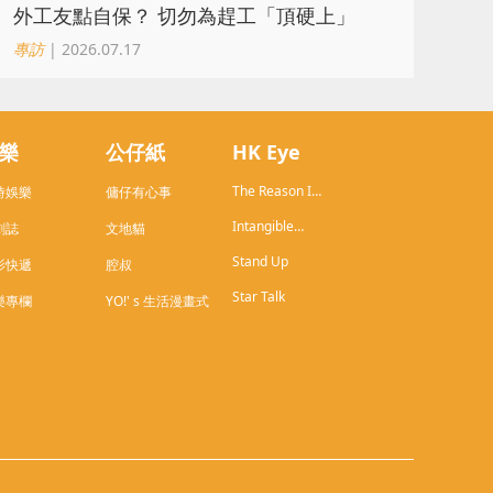
外工友點自保？ 切勿為趕工「頂硬上」
專訪
| 2026.07.17
樂
公仔紙
HK Eye
The Reason I
時娛樂
傭仔有心事
Live in HK
Intangible
劇誌
文地貓
Cultural
Stand Up
Heritage of
影快遞
腔叔
Hong Kong
Star Talk
樂專欄
YO!' s 生活漫畫式