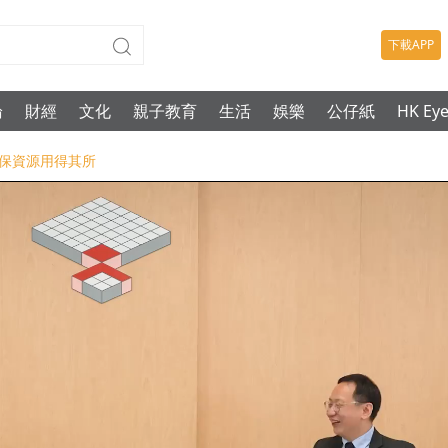
下載APP
論
財經
文化
親子教育
生活
娛樂
公仔紙
HK Ey
-確保資源用得其所