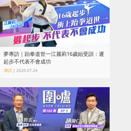
夢專訪｜跆拳道世一江麗莉16歲始受訓：遲
起步不代表不會成功
專訪
| 2026.07.24