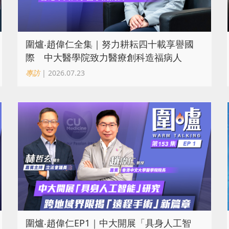
圍爐‧趙偉仁全集｜努力耕耘四十載享譽國
際 中大醫學院致力醫療創科造福病人
專訪
| 2026.07.23
圍爐‧趙偉仁EP1｜中大開展「具身人工智