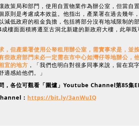
讓政策局和部門，使用自置物業作為辦公室，但當自
個原則是考慮成本效益。他指出，產業署在過去幾年
以減低政府的租金負擔，包括將部分沒有地域限制的
4成樓面面積將遷至古洞北新建的新政府大樓，此舉既
求，但產業署使用公帑租用辦公室，需實事求是，並
有些政府部門未必一定需在市中心如灣仔等地辦公，
相宜的地方
，「我們也明白對很多同事來說，留在寫
舒適感給他們。」
位可觀看「圍爐」Youtube Channel第85集E
hannel：
https://bit.ly/3anWuIQ