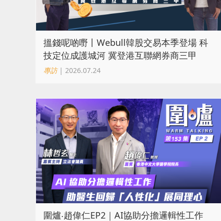
搵錢呢啲嘢丨Webull韓股交易本季登場 科
技定位成護城河 冀登港互聯網券商三甲
專訪
| 2026.07.24
圍爐‧趙偉仁EP2｜AI協助分擔邏輯性工作