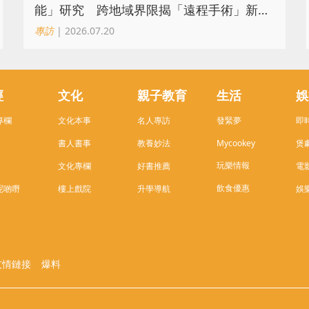
能」研究 跨地域界限揭「遠程手術」新篇
章
專訪
| 2026.07.20
經
文化
親子教育
生活
娛
專欄
文化本事
名人專訪
發緊夢
即
書人書事
教養妙法
Mycookey
煲
玩樂情報
文化專欄
好書推薦
電
飲食優惠
呢啲嘢
樓上戲院
升學導航
娛
友情鏈接
爆料