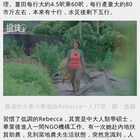
理。薑田每行大約4.5呎乘60呎，每行產量大約80
市斤左右，本來有十行，水災後剩下五行。
農場的大事小事都由Rebecca一人打理。圖：搵錢
習慣了低調的Rebecca，其實是中大人類學碩士，
畢業後進入一間NGO機構工作。有一次她赴內地扶
貧助農，見到當地農夫生活狀態，突然意識到，人