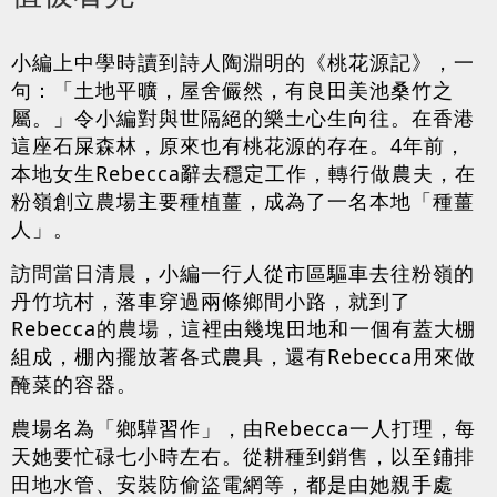
小編上中學時讀到詩人陶淵明的《桃花源記》，一
句：「土地平曠，屋舍儼然，有良田美池桑竹之
屬。」令小編對與世隔絕的樂土心生向往。在香港
這座石屎森林，原來也有桃花源的存在。4年前，
本地女生Rebecca辭去穩定工作，轉行做農夫，在
粉嶺創立農場主要種植薑，成為了一名本地「種薑
人」。
訪問當日清晨，小編一行人從市區驅車去往粉嶺的
丹竹坑村，落車穿過兩條鄉間小路，就到了
Rebecca的農場，這裡由幾塊田地和一個有蓋大棚
組成，棚內擺放著各式農具，還有Rebecca用來做
醃菜的容器。
農場名為「鄉騲習作」，由Rebecca一人打理，每
天她要忙碌七小時左右。從耕種到銷售，以至鋪排
田地水管、安裝防偷盜電網等，都是由她親手處