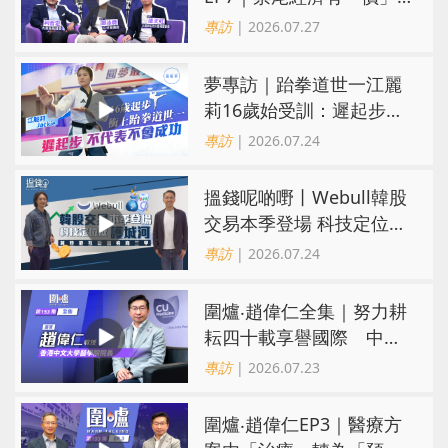
有「市」？「短期流量」
專訪
| 2026.07.27
轉化為「經濟留量」
夢專訪｜跆拳道世一江麗
莉16歲始受訓：遲起步不
代表不會成功
專訪
| 2026.07.24
搵錢呢啲嘢丨Webull韓股
交易本季登場 科技定位成
護城河 冀登港互聯網券商
專訪
| 2026.07.24
三甲
圍爐‧趙偉仁全集｜努力耕
耘四十載享譽國際 中大
醫學院致力醫療創科造福
專訪
| 2026.07.23
病人
圍爐‧趙偉仁EP3｜醫療方