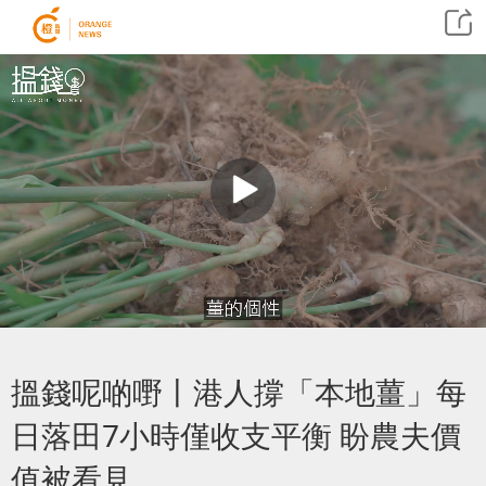
搵錢呢啲嘢丨港人撐「本地薑」每
日落田7小時僅收支平衡 盼農夫價
值被看見