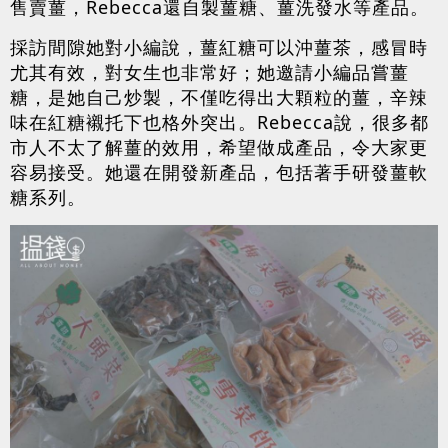
售賣薑，Rebecca還自製薑糖、薑洗發水等產品。
採訪間隙她對小編說，薑紅糖可以沖薑茶，感冒時
尤其有效，對女生也非常好；她邀請小編品嘗薑
糖，是她自己炒製，不僅吃得出大顆粒的薑，辛辣
味在紅糖襯托下也格外突出。Rebecca說，很多都
市人不太了解薑的效用，希望做成產品，令大家更
容易接受。她還在開發新產品，包括著手研發薑軟
糖系列。