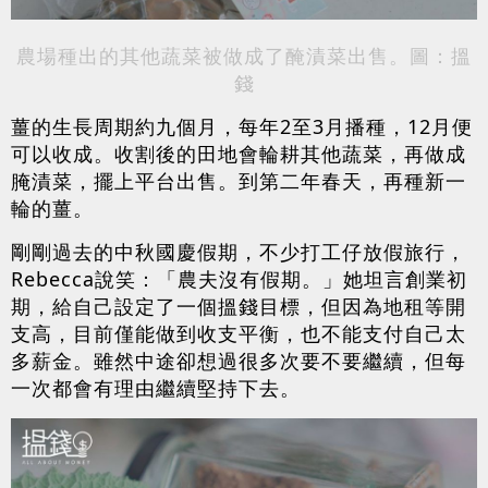
農場種出的其他蔬菜被做成了醃漬菜出售。圖：搵
錢
薑的生長周期約九個月，每年2至3月播種，12月便
可以收成。收割後的田地會輪耕其他蔬菜，再做成
腌漬菜，擺上平台出售。到第二年春天，再種新一
輪的薑。
剛剛過去的中秋國慶假期，不少打工仔放假旅行，
Rebecca說笑：「農夫沒有假期。」她坦言創業初
期，給自己設定了一個搵錢目標，但因為地租等開
支高，目前僅能做到收支平衡，也不能支付自己太
多薪金。雖然中途卻想過很多次要不要繼續，但每
一次都會有理由繼續堅持下去。