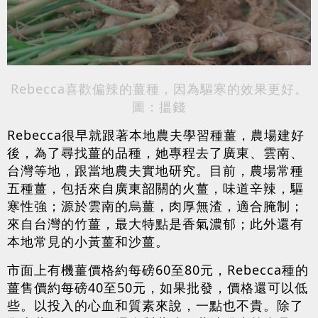
Rebecca喜歡偏辣的薑種，因為驅寒的效果更好。
圖：搵錢
Rebecca很早就跟著本地農夫學習種薑，農場建好
後，為了尋找薑的品種，她專程去了廣東、雲南、
台灣等地，跟當地農夫實地研究。目前，農場常種
五種薑，包括來自廣東韶關的火薑，味道辛辣，驅
寒性強；源於雲南的烏薑，肉厚無渣，適合腌制；
來自台灣的竹薑，最大特點是香氣濃郁；此外還有
本地常見的小黃薑和沙薑。
市面上有機薑價格約每磅60至80元，Rebecca種的
薑售價約每磅40至50元，如果批發，價格還可以低
些。以投入的心血和質素來說，一點也不貴。除了