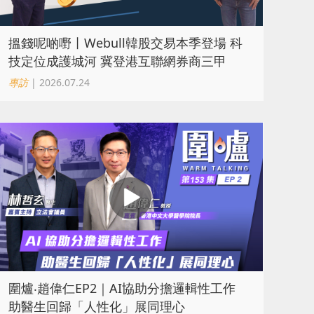
搵錢呢啲嘢丨Webull韓股交易本季登場 科
技定位成護城河 冀登港互聯網券商三甲
專訪
| 2026.07.24
圍爐‧趙偉仁EP2｜AI協助分擔邏輯性工作
助醫生回歸「人性化」展同理心