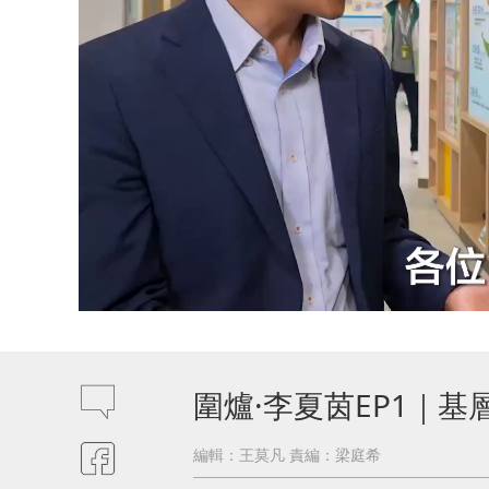
圍爐·李夏茵EP1｜
編輯：王莫凡
責編：梁庭希