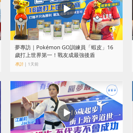
夢專訪｜Pokémon GO訓練員「蝦皮」16
歲打上世界第一！戰友成最強後盾
專訪
| 1天前