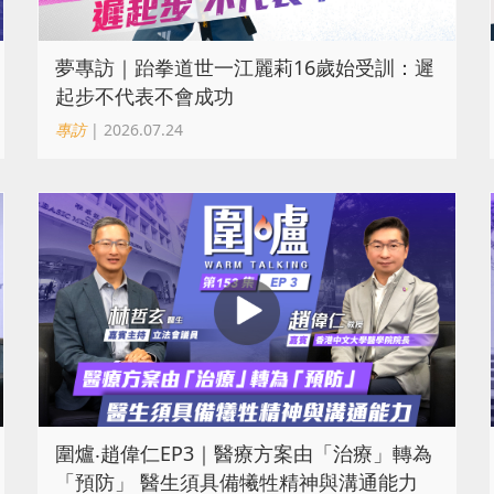
夢專訪｜跆拳道世一江麗莉16歲始受訓：遲
起步不代表不會成功
專訪
| 2026.07.24
圍爐‧趙偉仁EP3｜醫療方案由「治療」轉為
「預防」 醫生須具備犧牲精神與溝通能力