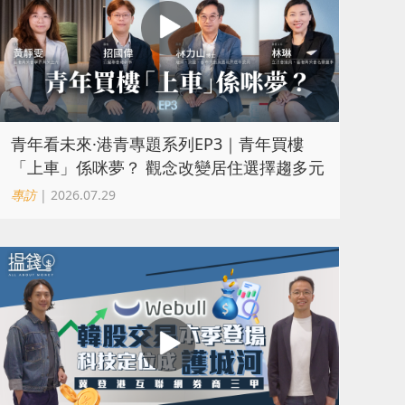
青年看未來·港青專題系列EP3｜青年買樓
「上車」係咪夢？ 觀念改變居住選擇趨多元
專訪
| 2026.07.29