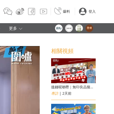
爆料
登入
e
更多
相關視頻
搵錢呢啲嘢｜無印良品擬開30間「MUJI com」 或進駐街舖醫院 同區多店無憂互搶生意
專訪
| 2天前