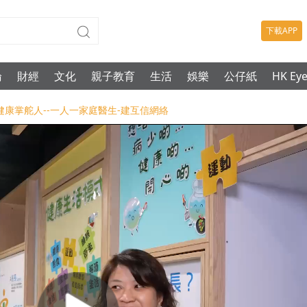
下載APP
論
財經
文化
親子教育
生活
娛樂
公仔紙
HK Ey
成健康掌舵人--一人一家庭醫生-建互信網絡