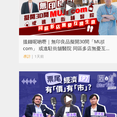
搵錢呢啲嘢｜無印良品擬開30間「MUJI
com」 或進駐街舖醫院 同區多店無憂互搶
生意
專訪
| 1天前