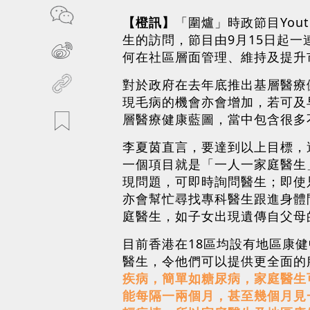
【橙訊】
「圍爐」時政節目You
生的訪問，節目由9月15日起
何在社區層面管理、維持及提升
對於政府在去年底推出基層醫療
現毛病的機會亦會增加，若可及
層醫療健康藍圖，當中包含很多
李夏茵直言，要達到以上目標，
一個項目就是「一人一家庭醫生
現問題，可即時詢問醫生；即使
亦會幫忙尋找專科醫生跟進身體
庭醫生，如子女出現遺傳自父母
目前香港在18區均設有地區康
醫生，令他們可以提供更全面的
疾病，簡單如糖尿病，家庭醫生
能每隔一兩個月，甚至幾個月見