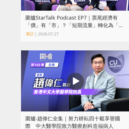
圍爐StarTalk Podcast EP7｜票尾經濟有
「價」有「市」？「短期流量」轉化為「經
濟留量」
專訪
| 2026.07.27
圍爐‧趙偉仁全集｜努力耕耘四十載享譽國
際 中大醫學院致力醫療創科造福病人