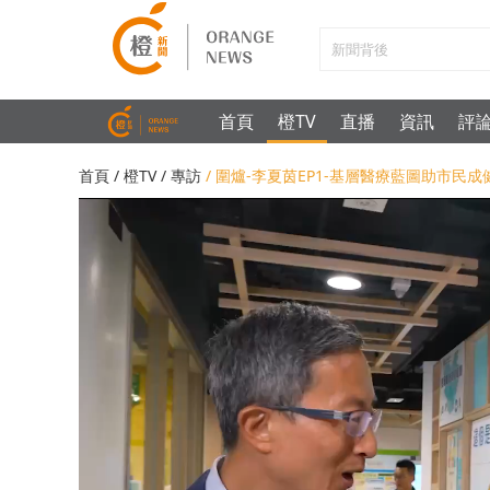
首頁
橙TV
直播
資訊
評
首頁
/
橙TV
/
專訪
/ 圍爐-李夏茵EP1-基層醫療藍圖助市民