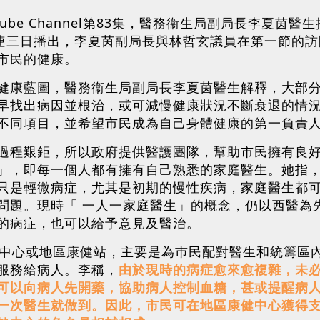
tube Channel第83集，醫務衞生局副局長李夏
一連三日播出，李夏茵副局長與林哲玄議員在第一節的
市民的健康。
健康藍圖，醫務衞生局副局長李夏茵醫生解釋，大部
早找出病因並根治，或可減慢健康狀況不斷衰退的情
不同項目，並希望市民成為自己身體健康的第一負責
過程艱鉅，所以政府提供醫護團隊，幫助市民擁有良
」，即每一個人都有擁有自己熟悉的家庭醫生。她指
只是輕微病症，尤其是初期的慢性疾病，家庭醫生都
問題。現時「 一人一家庭醫生」的概念，仍以西醫為
的病症，也可以給予意見及醫治。
健中心或地區康健站，主要是為巿民配對醫生和統籌區
服務給病人。李稱，
由於現時的病症愈來愈複雜，未
可以向病人先開藥，協助病人控制血糖，甚或提醒病
一次醫生就做到。因此，市民可在地區康健中心獲得