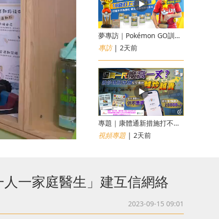
夢專訪｜Pokémon GO訓練員「蝦皮」16歲打上世界第一！戰友成最強後盾
專訪
| 2天前
專題｜康體通新措施打不倒黃牛？室內運動場一場難求越炒越貴
視頻專題
| 2天前
一人一家庭醫生」建互信網絡
2023-09-15 09:01