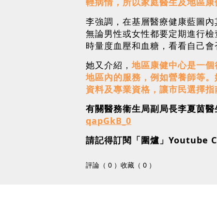
輕病情，所以家庭醫生及地區康
李強調，在基層醫療健康藍圖內
無論男性或女性都要定期進行檢
時量度血壓和血糖，看看自己會
她又介紹，
地區康健中心是一個
地區內的服務，例如營養師等。
資料及專業資格，讓市民選擇指
有關醫務衞生局副局長李夏茵醫生的
qapGkB_0
請記得訂閱「圍爐」Youtube C
評論（ 0 ）
收藏（ 0 ）