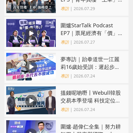
係咪夢？ 觀念改變居住選
專訪
| 2026.07.29
擇趨多元
圍爐StarTalk Podcast
EP7｜票尾經濟有「價」
有「市」？「短期流量」
專訪
| 2026.07.27
轉化為「經濟留量」
夢專訪｜跆拳道世一江麗
莉16歲始受訓：遲起步不
代表不會成功
專訪
| 2026.07.24
搵錢呢啲嘢丨Webull韓股
交易本季登場 科技定位成
護城河 冀登港互聯網券商
專訪
| 2026.07.24
三甲
圍爐‧趙偉仁全集｜努力耕