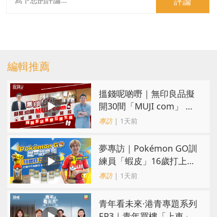
評論
編輯推薦
搵錢呢啲嘢｜無印良品擬
開30間「MUJI com」 或
進駐街舖醫院 同區多店無
專訪
| 1天前
憂互搶生意
夢專訪｜Pokémon GO訓
練員「蝦皮」16歲打上世
界第一！戰友成最強後盾
專訪
| 1天前
青年看未來·港青專題系列
EP3｜青年買樓「上車」