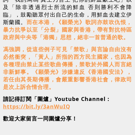
及「除非透過烈士所流的鮮血 否則勝利不會降
臨」，鼓勵聽眾付出自己的生命，用鮮血去建立伊
斯蘭國。
而在本港，《願榮光》歌詞亦鼓吹仇恨，
暴力抗爭以至「分裂」國家與香港，帶有對抗特區
政府與中央等「港獨」思想，絕非一首普通的歌。
馮強調，從這些例子可見「禁歌」與言論自由沒有
必然衝突，「黃人」所指的西方民主國家，也因為
各種理由禁止某些歌曲傳播，禁歌於外國人而言絕
非新鮮事。《願榮光》涉嫌違反《香港國安法》，
若任由其長期傳播，會嚴重影響香港社會，律政司
是次上訴合情合理。
請記得訂閱「圍爐」Youtube Channel：
https://bit.ly/3anWuIQ
歡迎大家留言一同圍爐分享！