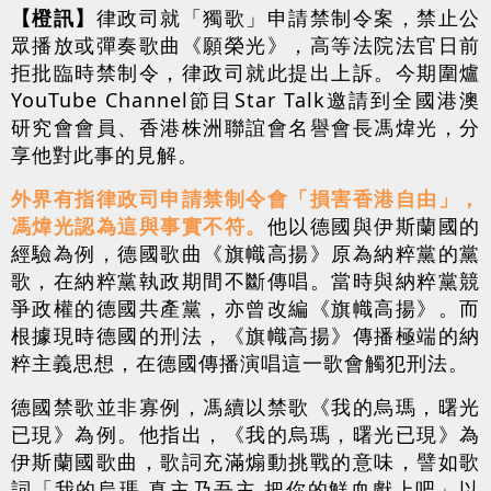
【橙訊】
律政司就「獨歌」申請禁制令案，禁止公
眾播放或彈奏歌曲《願榮光》，高等法院法官日前
拒批臨時禁制令，律政司就此提出上訴。今期圍爐
YouTube Channel節目Star Talk邀請到全國港澳
研究會會員、香港株洲聯誼會名譽會長馮煒光，分
享他對此事的見解。
外界有指律政司申請禁制令會「損害香港自由」，
馮煒光認為這與事實不符。
他以德國與伊斯蘭國的
經驗為例，德國歌曲《旗幟高揚》原為納粹黨的黨
歌，在納粹黨執政期間不斷傳唱。當時與納粹黨競
爭政權的德國共產黨，亦曾改編《旗幟高揚》。而
根據現時德國的刑法，《旗幟高揚》傳播極端的納
粹主義思想，在德國傳播演唱這一歌會觸犯刑法。
德國禁歌並非寡例，馮續以禁歌《我的烏瑪，曙光
已現》為例。他指出，《我的烏瑪，曙光已現》為
伊斯蘭國歌曲，歌詞充滿煽動挑戰的意味，譬如歌
詞「我的烏瑪 真主乃吾主 把你的鮮血獻上吧」以