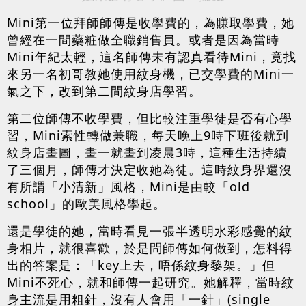
Mini第一位拜師師傳是收學費的，為賺取學費，她
曾經在一間藥粧做全職銷售員。或者是因為當時
Mini年紀太輕，這名師傳未有認真看待Mini，竟找
來另一名初哥教她使用紋身機，已交學費的Mini一
氣之下，改到第二間紋身店學習。
第二位師傳不收學費，但比較注重學徒是否有心學
習，Mini索性轉做兼職，每天晚上9時下班後就到
紋身店畫圖，畫一就畫到凌晨3時，這種生活持續
了三個月，師傳才決定收她為徒。這時紋身界還沒
有所謂「小清新」風格，Mini是由較「old
school」的歐美風格學起。
還是學徒的她，當時看見一張半透明水彩感覺的紋
身相片，就很喜歡，於是問師傳如何做到，怎料得
出的答案是：「key上去，唔係紋身黎架。」但
Mini不死心，就和師傳一起研究。她解釋，當時紋
身主流是用粗針，沒有人會用「一針」(single