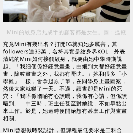
Mini的紋身店九成半的顧客都是女生。圖：搵錢
究竟Mini有幾出名？打開IG就知她多厲害，其
followers達33萬，名符其實是紋身界KOL。外表
清純的Mini如何接觸紋身，就要由她中學時期說
起。「我細個係好鍾意畫畫，由細到大都好鍾意畫
畫，除咗畫畫之外，我都冇嘢叻。」她和很多「小
學雞」一樣，會拿起原子筆，在同學身上畫圖案，
然後大家就樂了一天。不過，讀書卻是Mini的死
穴：「我唔係嗰啲冇心讀喎，我係有心讀，但係讀
唔到。」中三時，班主任甚至對她說，不如早點出
來工作。於是，她這時便開始想有甚麼工作與畫畫
相關。
Mini曾想做時裝設計，但課程最低要求是三科合