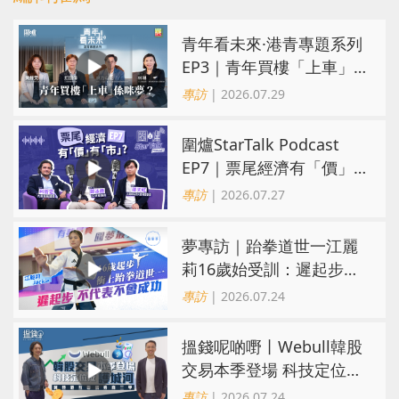
青年看未來·港青專題系列
EP3｜青年買樓「上車」
係咪夢？ 觀念改變居住選
專訪
| 2026.07.29
擇趨多元
圍爐StarTalk Podcast
EP7｜票尾經濟有「價」
有「市」？「短期流量」
專訪
| 2026.07.27
轉化為「經濟留量」
夢專訪｜跆拳道世一江麗
莉16歲始受訓：遲起步不
代表不會成功
專訪
| 2026.07.24
搵錢呢啲嘢丨Webull韓股
交易本季登場 科技定位成
護城河 冀登港互聯網券商
專訪
| 2026.07.24