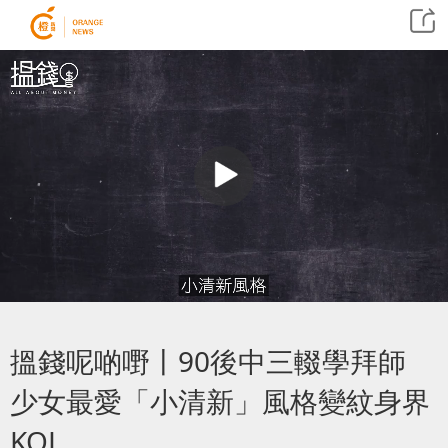
搵錢呢啲嘢丨90後中三輟學拜師
少女最愛「小清新」風格變紋身界
KOL