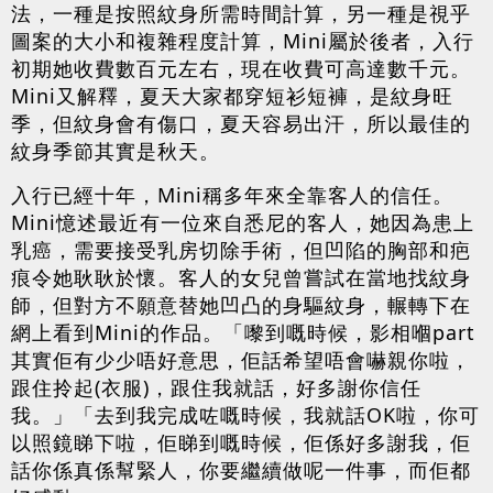
法，一種是按照紋身所需時間計算，另一種是視乎
圖案的大小和複雜程度計算，Mini屬於後者，入行
初期她收費數百元左右，現在收費可高達數千元。
Mini又解釋，夏天大家都穿短衫短褲，是紋身旺
季，但紋身會有傷口，夏天容易出汗，所以最佳的
紋身季節其實是秋天。
入行已經十年，Mini稱多年來全靠客人的信任。
Mini憶述最近有一位來自悉尼的客人，她因為患上
乳癌，需要接受乳房切除手術，但凹陷的胸部和疤
痕令她耿耿於懷。客人的女兒曾嘗試在當地找紋身
師，但對方不願意替她凹凸的身驅紋身，輾轉下在
網上看到Mini的作品。「嚟到嘅時候，影相嗰part
其實佢有少少唔好意思，佢話希望唔會嚇親你啦，
跟住拎起(衣服)，跟住我就話，好多謝你信任
我。」「去到我完成咗嘅時候，我就話OK啦，你可
以照鏡睇下啦，佢睇到嘅時候，佢係好多謝我，佢
話你係真係幫緊人，你要繼續做呢一件事，而佢都