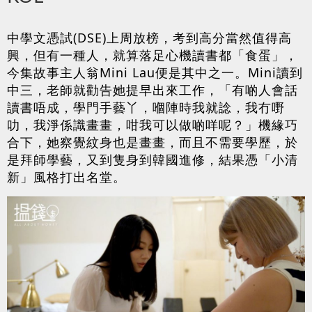
中學文憑試(DSE)上周放榜，考到高分當然值得高
興，但有一種人，就算落足心機讀書都「食蛋」，
今集故事主人翁Mini Lau便是其中之一。Mini讀到
中三，老師就勸告她提早出來工作，「有啲人會話
讀書唔成，學門手藝丫，嗰陣時我就諗，我冇嘢
叻，我淨係識畫畫，咁我可以做啲咩呢？」機緣巧
合下，她察覺紋身也是畫畫，而且不需要學歷，於
是拜師學藝，又到隻身到韓國進修，結果憑「小清
新」風格打出名堂。