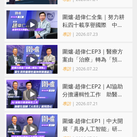
三甲
圍爐‧趙偉仁全集｜努力耕
耘四十載享譽國際 中大
醫學院致力醫療創科造福
專訪
| 2026.07.23
病人
圍爐‧趙偉仁EP3｜醫療方
案由「治療」轉為「預
防」 醫生須具備犧牲精神
專訪
| 2026.07.22
與溝通能力
圍爐‧趙偉仁EP2｜AI協助
分擔邏輯性工作 助醫生
回歸「人性化」展同理心
專訪
| 2026.07.21
圍爐‧趙偉仁EP1｜中大開
展「具身人工智能」研
究 跨地域界限揭「遠程