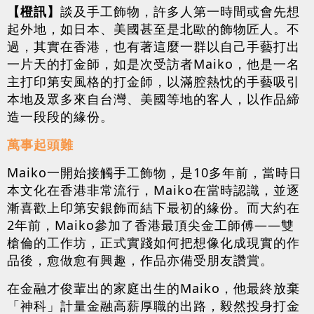
【橙訊】
談及手工飾物，許多人第一時間或會先想
起外地，如日本、美國甚至是北歐的飾物匠人。不
過，其實在香港，也有著這麼一群以自己手藝打出
一片天的打金師，如是次受訪者Maiko，他是一名
主打印第安風格的打金師，以滿腔熱忱的手藝吸引
本地及眾多來自台灣、美國等地的客人，以作品締
造一段段的緣份。
萬事起頭難
Maiko一開始接觸手工飾物，是10多年前，當時日
本文化在香港非常流行，Maiko在當時認識，並逐
漸喜歡上印第安銀飾而結下最初的緣份。而大約在
2年前，Maiko參加了香港最頂尖金工師傅——雙
槍倫的工作坊，正式實踐如何把想像化成現實的作
品後，愈做愈有興趣，作品亦備受朋友讚賞。
在金融才俊輩出的家庭出生的Maiko，他最終放棄
「神科」計量金融高薪厚職的出路，毅然投身打金