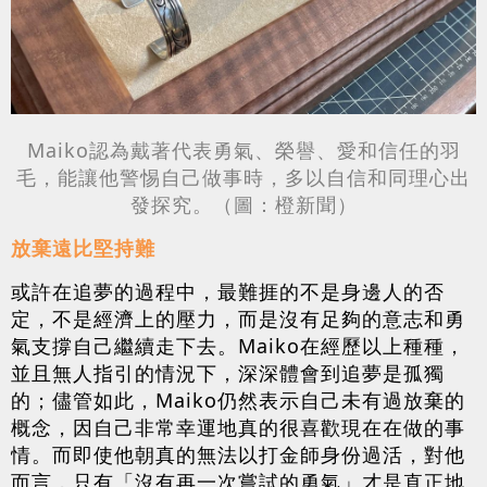
Maiko認為戴著代表勇氣、榮譽、愛和信任的羽
毛，能讓他警惕自己做事時，多以自信和同理心出
發探究。（圖：橙新聞）
放棄遠比堅持難
或許在追夢的過程中，最難捱的不是身邊人的否
定，不是經濟上的壓力，而是沒有足夠的意志和勇
氣支撐自己繼續走下去。Maiko在經歷以上種種，
並且無人指引的情況下，深深體會到追夢是孤獨
的；儘管如此，Maiko仍然表示自己未有過放棄的
概念，因自己非常幸運地真的很喜歡現在在做的事
情。而即使他朝真的無法以打金師身份過活，對他
而言，只有「沒有再一次嘗試的勇氣」才是直正地