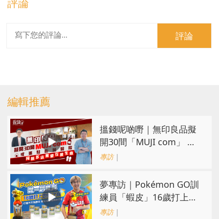
評論
評論
編輯推薦
搵錢呢啲嘢｜無印良品擬
開30間「MUJI com」 或
進駐街舖醫院 同區多店無
專訪
|
憂互搶生意
夢專訪｜Pokémon GO訓
練員「蝦皮」16歲打上世
界第一！戰友成最強後盾
專訪
|