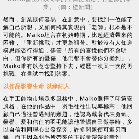
業。（圖：橙新聞）
然而，創業談何容易，在創意中，要找到一位能了
解自己所想，又如何將其實現的「老師」根本是不
可能的。Maiko坦言在初始時期，比起經濟帶來的
困難，「重新挑戰」才更為艱苦。對於沒有人知道
構思能否行得通，儘管「所有的喜悅他們不會明
白，但你所有的憂傷，他們都不會替你分擔到」，
Maiko唯有以意念堅持下去，經歷一次又一次的再
挑戰、在嘗試中找到答案。
以作品影響生命 以緣結人
在手工飾物市場眾多風格中，Maiko選擇了印第安
風格，在他的作品中，羽毛往往出現率極高；他回
顧自己過往曾遇到的難題，他認為戴著代表勇氣、
榮譽、愛和信任的羽毛能讓他警惕自己做事時，多
以自信和同理心出發探究，許多問題便可迎刃而
解。而正因為羽毛所帶來的正能量深深影響到