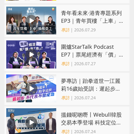
青年看未來·港青專題系列
EP3｜青年買樓「上車」
係咪夢？ 觀念改變居住選
專訪
| 2026.07.29
擇趨多元
圍爐StarTalk Podcast
EP7｜票尾經濟有「價」
有「市」？「短期流量」
專訪
| 2026.07.27
轉化為「經濟留量」
夢專訪｜跆拳道世一江麗
莉16歲始受訓：遲起步不
代表不會成功
專訪
| 2026.07.24
搵錢呢啲嘢丨Webull韓股
交易本季登場 科技定位成
護城河 冀登港互聯網券商
專訪
| 2026.07.24