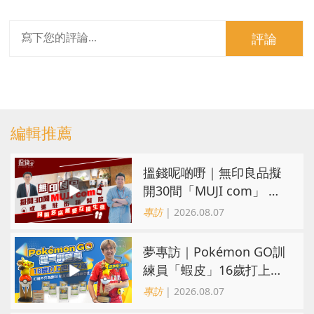
評論
編輯推薦
搵錢呢啲嘢｜無印良品擬
開30間「MUJI com」 或
進駐街舖醫院 同區多店無
專訪
| 2026.08.07
憂互搶生意
夢專訪｜Pokémon GO訓
練員「蝦皮」16歲打上世
界第一！戰友成最強後盾
專訪
| 2026.08.07