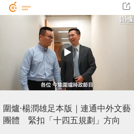
圍爐·楊潤雄足本版｜連通中外文藝
團體 緊扣「十四五規劃」方向