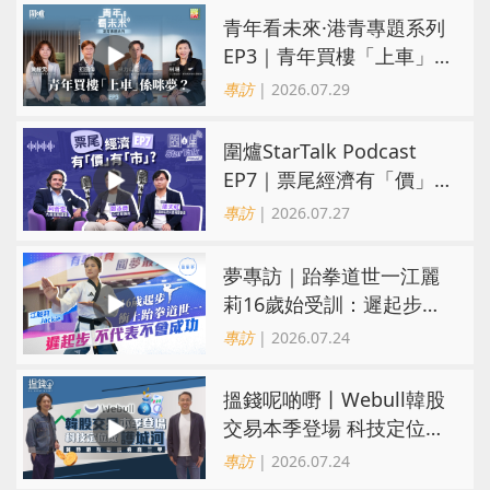
青年看未來·港青專題系列
EP3｜青年買樓「上車」
係咪夢？ 觀念改變居住選
專訪
| 2026.07.29
擇趨多元
圍爐StarTalk Podcast
EP7｜票尾經濟有「價」
有「市」？「短期流量」
專訪
| 2026.07.27
轉化為「經濟留量」
夢專訪｜跆拳道世一江麗
莉16歲始受訓：遲起步不
代表不會成功
專訪
| 2026.07.24
搵錢呢啲嘢丨Webull韓股
交易本季登場 科技定位成
護城河 冀登港互聯網券商
專訪
| 2026.07.24
三甲