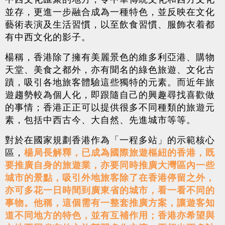
並存，更進一步融合成為一種特色，並反映在文化
藝術表演及生活習慣，以至飲食習慣、服飾衣着都
有中西文化的影子。
楊稱，香港除了擁有美麗景色的維多利亞港、購物
天堂、美食之都外，亦有聞名的綠色旅遊、文化古
蹟，吸引各地旅客體驗這些獨特的元素。而近年旅
遊趨勢較為個人化，即跟隨自己的興趣尋找喜歡做
的事情；香港正正可以提供很多不同種類的旅遊元
素，包括中西古今、大自然、先進城市等等。
對於在國家規劃香港作為「一程多站」的示範核心
區，
楊局長解釋，已成為國際旅遊樞紐的香港，既
要推廣自身的旅遊業，亦要同時推廣大灣區內一些
城市的景點，吸引外地旅客除了在香港停留之外，
亦可多花一日時間到廣東省的城市，看一看不同的
事物。他稱，這個需有一整套推廣方案，讓遊客知
道不同地方的特色，並有互補作用；香港亦希望與