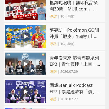
搵錢呢啲嘢｜無印良品擬
開30間「MUJI com」 或
進駐街舖醫院 同區多店無
專訪
| 10小時前
憂互搶生意
夢專訪｜Pokémon GO訓
練員「蝦皮」16歲打上世
界第一！戰友成最強後盾
專訪
| 10小時前
青年看未來·港青專題系列
EP3｜青年買樓「上車」
係咪夢？ 觀念改變居住選
專訪
| 2026.07.29
擇趨多元
圍爐StarTalk Podcast
EP7｜票尾經濟有「價」
有「市」？「短期流量」
專訪
| 2026.07.27
轉化為「經濟留量」