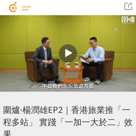
圍爐·楊潤雄EP2｜香港旅業推「一
程多站」 實踐「一加一大於二」效
果