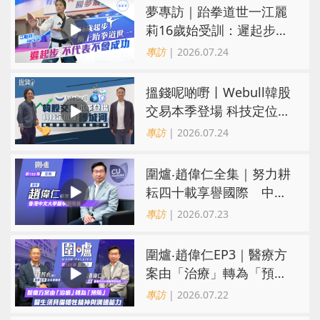
夢專訪｜跆拳道世一江麗
莉16歲始受訓：遲起步不
代表不會成功
專訪
| 2026.07.24
搵錢呢啲嘢丨Webull韓股
交易本季登場 科技定位成
護城河 冀登港互聯網券商
專訪
| 2026.07.24
三甲
圍爐‧趙偉仁全集｜努力耕
耘四十載享譽國際 中大
醫學院致力醫療創科造福
專訪
| 2026.07.23
病人
圍爐‧趙偉仁EP3｜醫療方
案由「治療」轉為「預
防」 醫生須具備犧牲精神
專訪
| 2026.07.22
與溝通能力