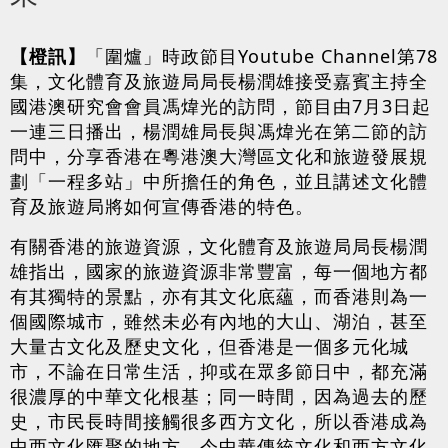
【橙訊】
「圍爐」時政節目Youtube Channel第78
集，文化體育及旅遊局局長楊潤雄接受嘉賓主持全
國港澳研究會會員馮煒光的訪問，節目由7月3日起
一連三日播出，楊潤雄局長與馮煒光在第二節的訪
問中，分享香港在粵港澳大灣區文化和旅遊發展規
劃「一程多站」中所擔任的角色，並且講述文化體
育及旅遊局將如何宣傳香港的特色。
有關香港的旅遊資源，文化體育及旅遊局局長楊潤
雄指出，國家的旅遊資源非常豐富，每一個地方都
有其獨特的景點，亦有其文化底蘊，而香港則為一
個國際城市，雖然未必有內地的大山、湖泊，甚至
大量古文化及歷史文化，但香港是一個多元化城
市，不論在日常生活，抑或在眾多節日中，都充滿
很濃厚的中華文化根基；同一時間，因為過去的歷
史，市民長時間接觸很多西方文化，所以香港成為
中西文化匯聚的地方，令中華傳統文化和西方文化