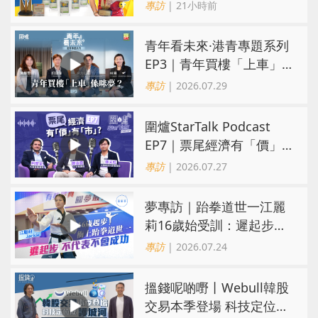
界第一！戰友成最強後盾
專訪
| 21小時前
青年看未來·港青專題系列
EP3｜青年買樓「上車」
係咪夢？ 觀念改變居住選
專訪
| 2026.07.29
擇趨多元
圍爐StarTalk Podcast
EP7｜票尾經濟有「價」
有「市」？「短期流量」
專訪
| 2026.07.27
轉化為「經濟留量」
夢專訪｜跆拳道世一江麗
莉16歲始受訓：遲起步不
代表不會成功
專訪
| 2026.07.24
搵錢呢啲嘢丨Webull韓股
交易本季登場 科技定位成