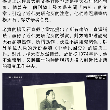
學史上規模最大的文學社團也曾是楊天石研究的對
象。他曾在一個刊物上發表過有關「南社」的文
章，引起了近代史研究所的注意。他們將題綱寄給
楊天石，徵求學者意見。
老實的楊天石直截了當地提出了所有建議，查漏補
缺，贏得了近代史研究所的讚賞。對方隨即邀請楊
天石參加協作。所謂協作，便是不調組織關係，以
外單位人員的身份參加《中華民國史》的編撰工
作。對此，楊天石欣然接受。於是從1974年起，他
不拿報酬，又將四年的時間與精力投入到近代史所
的研究工作中去。