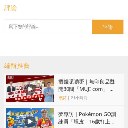
評論
評論
編輯推薦
搵錢呢啲嘢｜無印良品擬
開30間「MUJI com」 或
進駐街舖醫院 同區多店無
專訪
| 21小時前
憂互搶生意
夢專訪｜Pokémon GO訓
練員「蝦皮」16歲打上世