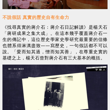
不說假話 真實的歷史自有生命力
《找尋真實的蔣介石：蔣介石日記解讀》是楊天石
「蔣研成果之集大成」。在這本幾乎覆蓋蔣介石一
生的傳記中，這位歷史學家史學研究最重要的信條
也體系得淋漓盡致——寫歷史，一句假話都不可以
說。「愛而知其過，憎而知其善」，在尊重史實的
基礎之上，楊天石曾對蔣介石有三大基本的概括。