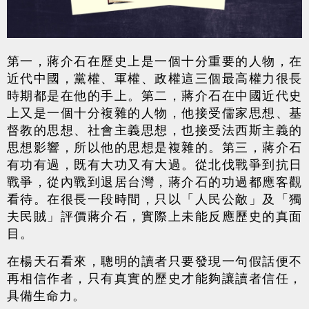
第一，蔣介石在歷史上是一個十分重要的人物，在
近代中國，黨權、軍權、政權這三個最高權力很長
時期都是在他的手上。第二，蔣介石在中國近代史
上又是一個十分複雜的人物，他接受儒家思想、基
督教的思想、社會主義思想，也接受法西斯主義的
思想影響，所以他的思想是複雜的。第三，蔣介石
有功有過，既有大功又有大過。從北伐戰爭到抗日
戰爭，從內戰到退居台灣，蔣介石的功過都應客觀
看待。在很長一段時間，只以「人民公敵」及「獨
夫民賊」評價蔣介石，實際上未能反應歷史的真面
目。
在楊天石看來，聰明的讀者只要發現一句假話便不
再相信作者，只有真實的歷史才能夠讓讀者信任，
具備生命力。