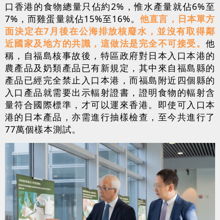
口香港的食物總量只佔約2%，惟水產量就佔6%至
7%，而雞蛋量就佔15%至16%。
他直言，日本單方
面決定在7月後在公海排放核廢水，並沒有取得鄰
近國家及地方的共識，這做法是完全不可接受。
他
稱，自福島核事故後，特區政府對日本入口本港的
農產品及奶類產品已有新規定，其中來自福島縣的
產品已經完全禁止入口本港，而福島附近四個縣的
入口產品就需要出示輻射證書，證明食物的輻射含
量符合國際標準，才可以運來香港。即使可入口本
港的日本產品，亦需進行抽樣檢查，至今共進行了
77萬個樣本測試。