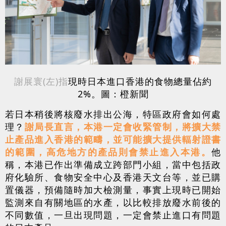
謝展寰(左)指
現時日本進口香港的食物總量佔約
2%。圖：橙新聞
若日本稍後將核廢水排出公海，特區政府會如何處
理？
謝局長直言，本港一定會收緊管制，將擴大禁
止產品進入香港的範疇，並可能擴大提供輻射證書
的範圍，高危地方的產品則會禁止進入本港。
他
稱，本港已作出準備成立跨部門小組，當中包括政
府化驗所、食物安全中心及香港天文台等，並已購
置儀器，預備隨時加大檢測量，事實上現時已開始
監測來自有關地區的水產，以比較排放廢水前後的
不同數值，一旦出現問題，一定會禁止進口有問題