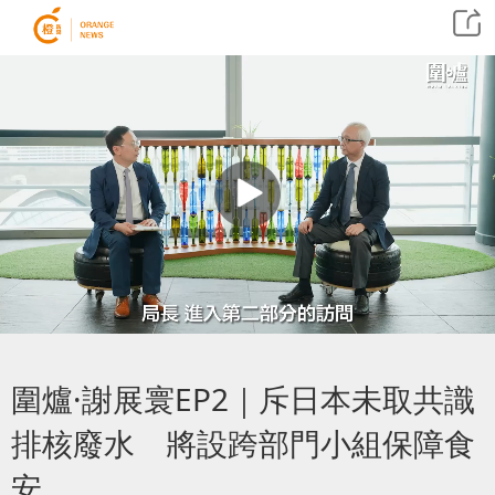
圍爐·謝展寰EP2｜斥日本未取共識
排核廢水 將設跨部門小組保障食
安