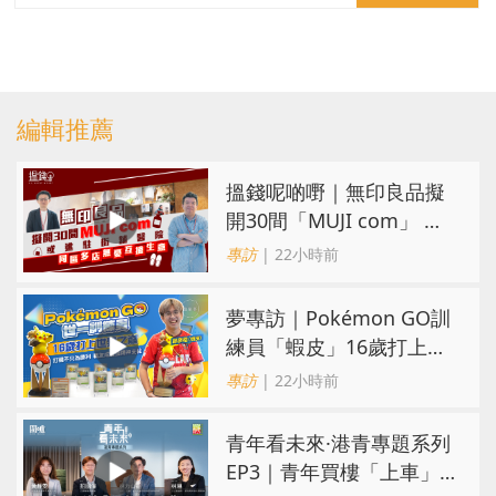
編輯推薦
搵錢呢啲嘢｜無印良品擬
開30間「MUJI com」 或
進駐街舖醫院 同區多店無
專訪
| 22小時前
憂互搶生意
夢專訪｜Pokémon GO訓
練員「蝦皮」16歲打上世
界第一！戰友成最強後盾
專訪
| 22小時前
青年看未來·港青專題系列
EP3｜青年買樓「上車」