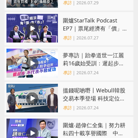
係咪夢？ 觀念改變居住選
專訪
| 2026.07.29
擇趨多元
圍爐StarTalk Podcast
EP7｜票尾經濟有「價」
有「市」？「短期流量」
專訪
| 2026.07.27
轉化為「經濟留量」
夢專訪｜跆拳道世一江麗
莉16歲始受訓：遲起步不
代表不會成功
專訪
| 2026.07.24
搵錢呢啲嘢丨Webull韓股
交易本季登場 科技定位成
護城河 冀登港互聯網券商
專訪
| 2026.07.24
三甲
圍爐‧趙偉仁全集｜努力耕
耘四十載享譽國際 中大