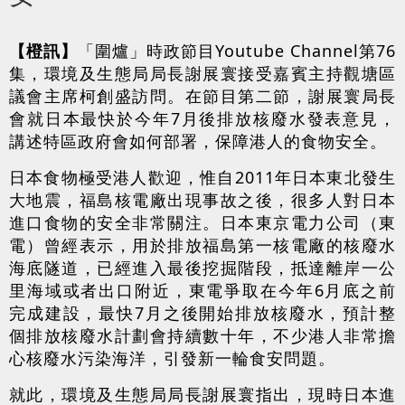
【橙訊】
「圍爐」時政節目Youtube Channel第76
集，環境及生態局局長謝展寰接受嘉賓主持觀塘區
議會主席柯創盛訪問。在節目第二節，謝展寰局長
會就日本最快於今年7月後排放核廢水發表意見，
講述特區政府會如何部署，保障港人的食物安全。
日本食物極受港人歡迎，惟自2011年日本東北發生
大地震，福島核電廠出現事故之後，很多人對日本
進口食物的安全非常關注。日本東京電力公司（東
電）曾經表示，用於排放福島第一核電廠的核廢水
海底隧道，已經進入最後挖掘階段，抵達離岸一公
里海域或者出口附近，東電爭取在今年6月底之前
完成建設，最快7月之後開始排放核廢水，預計整
個排放核廢水計劃會持續數十年，不少港人非常擔
心核廢水污染海洋，引發新一輪食安問題。
就此，環境及生態局局長謝展寰指出，現時日本進