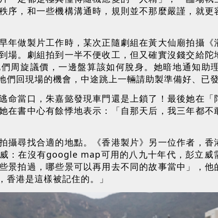
秩序，和一些機構溝通時，規則並不那麼嚴謹，就更
早年做製片工作時，某次正隨劇組在黃大仙廟拍攝《
到場。劇組拍到一半不便收工，但又確實沒錢交給陀
他們周旋議價，一邊盤算該如何脫身。她暗地通知助
地們回現場的機會，中途跳上一輛請助製準備好、已
逃命當口，朱嘉懿發現車門還是上鎖了！最後她在「
她在書中心有餘悸地表示：「自那天后，我三年都不
拍攝尋找合適的地點。《香港製片》另一位作者，香
：在沒有google map可用的八九十年代，彭立
些景拍過，哪些景可以再用去不同的故事當中」，他
，香港是這樣被記住的。」