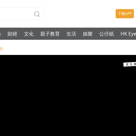
下載APP
論
財經
文化
親子教育
生活
娛樂
公仔紙
HK Ey
製片