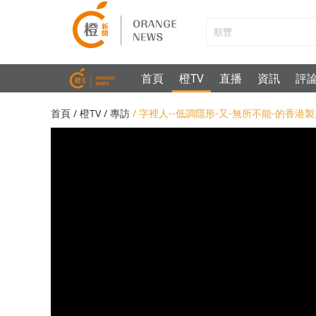
首頁
橙TV
直播
資訊
評
首頁
/
橙TV
/
專訪
/ 字裡人--低調隱形-又-無所不能-的香港