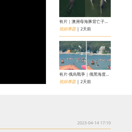
有片｜澳洲母海豚背亡子漂流6日不願離開 專家：極度悲傷下的哀悼行為
視頻專題
| 2天前
​有片·俄烏戰爭｜俄黑海度假海灘遇無人機襲擊釀7死40傷 俄烏各執一詞
視頻專題
| 2天前
2023-04-14 17:10