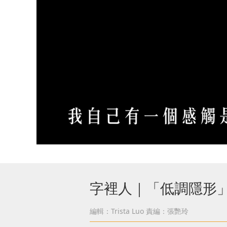
字裡人｜「低調隱形
編輯：Trista Luo
責編：張艷玲