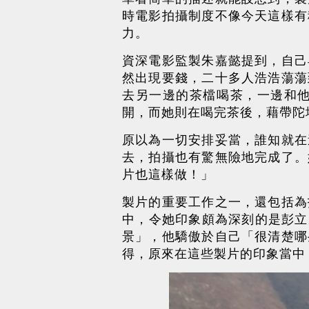
時電影拍攝制度不像今天這樣有
力。
資深電影監製朱嘉懿提到，自己
然出現要錢，二十多人浩浩蕩蕩
去另一邊的茶檔喝茶，一邊和
開，而她則在喝完茶後，藉帶陀
原以為一切安排妥當，誰知就在
去，拍攝也有驚無險地完成了。
片也這樣做！」
製片的重要工作之一，還包括為
中，令她印象頗為深刻的是彭立威
景」，他驕傲於自己「很清楚哪
得，原來在這些製片的印象當中