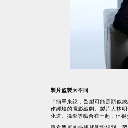
製片監製大不同
「簡單來說，監製可能是類似總
作經驗的電影編劇、製片人林明傑這
化道、攝影等黏合在一起，但很
單看簡單的描述就能設想到，製