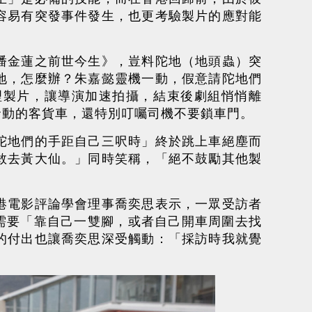
容易有突發事件發生，也更考驗製片的應對能
潘金蓮之前世今生》，豈料陀地（地頭蟲）突
地，怎麼辦？朱嘉懿靈機一動，假意請陀地們
理製片，讓導演加速拍攝，結束後劇組悄悄離
發動的客貨車，還特別叮囑司機不要鎖車門。
陀地們的手距自己三呎時」終於跳上車絕塵而
敢去黃大仙。」同時笑稱，「絕不鼓勵其他製
港電影評論學會理事喬奕思表示，一眾受訪者
威需要「靠自己一雙腳，或者自己開車周圍去找
的付出也讓喬奕思深受觸動：「採訪時我就覺