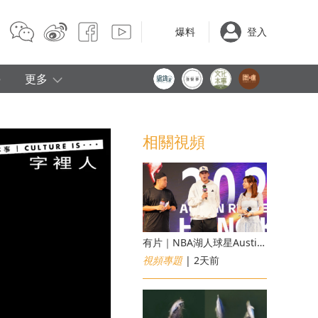
爆料
登入
e
更多
相關視頻
有片｜NBA湖人球星Austin Reaves訪港 修頓與青少年交流球技
視頻專題
| 2天前