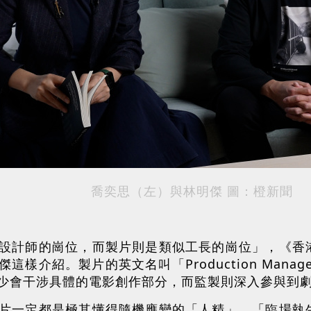
喬奕思（左）與林明傑 圖：橙新聞
設計師的崗位，而製片則是類似工長的崗位」，《香
樣介紹。製片的英文名叫「Production Man
少會干涉具體的電影創作部分，而監製則深入參與到
片一定都是極其懂得隨機應變的「人精」，「臨場執