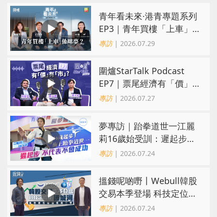
青年看未來·港青專題系列
EP3｜青年買樓「上車」
係咪夢？ 觀念改變居住選
專訪
| 2026.07.29
擇趨多元
圍爐StarTalk Podcast
EP7｜票尾經濟有「價」
有「市」？「短期流量」
專訪
| 2026.07.27
轉化為「經濟留量」
夢專訪｜跆拳道世一江麗
莉16歲始受訓：遲起步不
代表不會成功
專訪
| 2026.07.24
搵錢呢啲嘢丨Webull韓股
交易本季登場 科技定位成
護城河 冀登港互聯網券商
專訪
| 2026.07.24