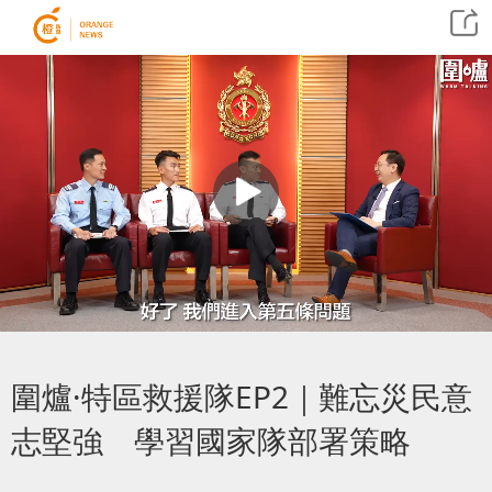
圍爐·特區救援隊EP2｜難忘災民意
志堅強 學習國家隊部署策略