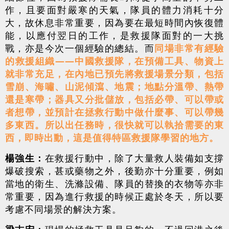
作，且要面對嚴寒的天氣，隊員的體力消耗十分
大，故休息非常重要，因為要在最短時間內恢復體
能，以應付翌日的工作，是救援隊面對的一大挑
戰，亦是今次一個經驗的總結。而
同場非常有經驗
的救援組織——中國救援隊，在預備工具、物資上
就非常充足，在內地已預先將救援場景分類，包括
雪崩、海嘯、山泥傾瀉、地震；地點分溫帶、熱帶
還是寒帶；器具又分批儲放，包括必帶、可以帶或
者想帶，並預計在拯救行動中做什麼事、可以帶幾
多東西。所以出任務時，很快就可以執拾需要的東
西，即時出動，這是值得特區救援隊學習的地方。
楊強生：
在救援行動中，除了大量救人裝備如支撐
爆破搜索，甚或藥物之外，後勤亦十分重要，例如
當地的衛生、洗滌設備、隊員的替換的衣物等亦非
常重要，因為進行救援的時候正處於冬天，所以要
考慮不同場景的解決方案。