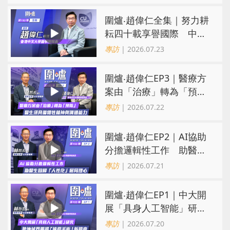
三甲
圍爐‧趙偉仁全集｜努力耕
耘四十載享譽國際 中大
醫學院致力醫療創科造福
專訪
| 2026.07.23
病人
圍爐‧趙偉仁EP3｜醫療方
案由「治療」轉為「預
防」 醫生須具備犧牲精神
專訪
| 2026.07.22
與溝通能力
圍爐‧趙偉仁EP2｜AI協助
分擔邏輯性工作 助醫生
回歸「人性化」展同理心
專訪
| 2026.07.21
圍爐‧趙偉仁EP1｜中大開
展「具身人工智能」研
究 跨地域界限揭「遠程
專訪
| 2026.07.20