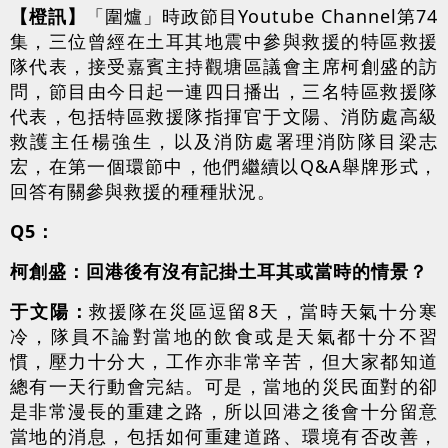
【橙訊】
「圍爐」時政節目Youtube Channel第74
集，三位曾經在土耳其地震中參與救援的特區救援
隊代表，接受嘉賓主持觀塘區議會主席柯創盛的訪
問，節目由今日起一連四日播出，三名特區救援隊
代表，包括特區救援隊指揮官于文陽、消防處高級
救護主任楊強生，以及消防處署理消防隊目梁志
宏，在第一個環節中，他們繼續以Q&A舉牌形式，
回答有關參與救援的種種狀況。
Q5：
柯創盛：回港後有沒有記掛土耳其或當時的情景？
于文陽：
救援隊在災區逗留8天，當時天氣十分寒
冷，隊員不論對當地的飲食或是天氣都十分不習
慣，壓力十分大，工作亦非常辛苦，但大家都知道
總有一天行動會完結。可是，當地的災民面對的卻
是非常漫長的重建之路，所以回港之後會十分留意
當地的消息，包括如何重建道路、環境有否改善，