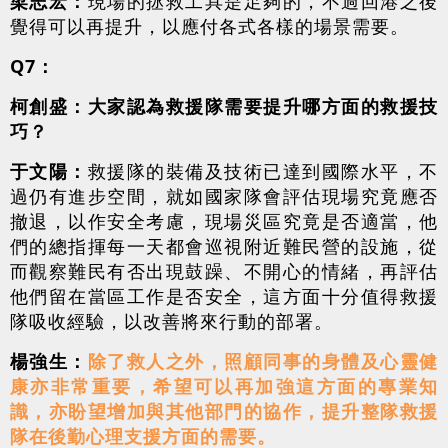
梁志宏：
現場的拯救工具是足夠的，不過回港之後
覺得可以再提升，以應付各式各樣的場景需要。
Q7：
柯創盛：大家認為救援隊需要提升哪方面的救援技
巧？
于文陽：
救援隊的裝備及技術已達到國際水平，不
過仍有進步空間，就如國家隊會評估現場究竟應否
撤退，以作安全考慮，現場災區究竟是否適當，他
們的總指揮每一天都會巡視附近難民營的設施，從
而觀察難民有否出現鼓躁、不開心的情緒，再評估
他們留在當區工作是否安全，這方面十分值得救援
隊吸收經驗，以改善將來行動的部署。
楊強生：
除了救人之外，照顧同事的身體及心靈健
康亦非常重要，希望可以再加強這方面的專業知
識，亦盼望增加與其他部門的協作，提升整隊救援
隊在後勤心理支援方面的需要。