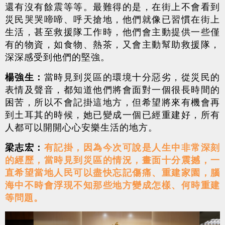
還有沒有餘震等等。最難得的是，在街上不會看到
災民哭哭啼啼、呼天搶地，他們就像已習慣在街上
生活，甚至救援隊工作時，他們會主動提供一些僅
有的物資，如食物、熱茶，又會主動幫助救援隊，
深深感受到他們的堅強。
楊強生：
當時見到災區的環境十分惡劣，從災民的
表情及聲音，都知道他們將會面對一個很長時間的
困苦，所以不會記掛這地方，但希望將來有機會再
到土耳其的時候，她已變成一個已經重建好，所有
人都可以開開心心安樂生活的地方。
梁志宏：
有記掛，因為今次可說是人生中非常深刻
的經歷，當時見到災區的情況，畫面十分震撼，一
直希望當地人民可以盡快忘記傷痛、重建家園，腦
海中不時會浮現不知那些地方變成怎樣、何時重建
等問題。