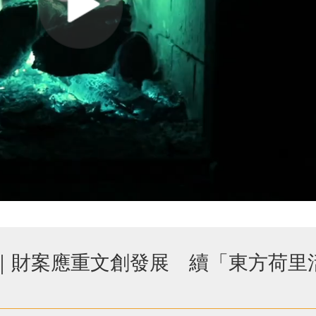
·馮煒光｜財案應重文創發展 續「東方荷