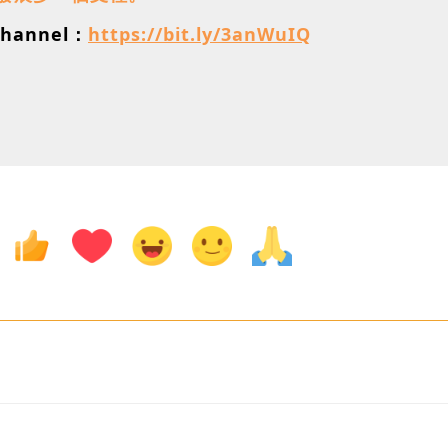
hannel：
https://bit.ly/3anWuIQ