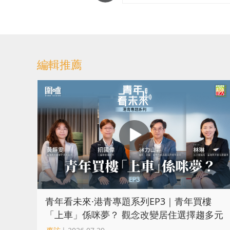
編輯推薦
青年看未來·港青專題系列EP3｜青年買樓
「上車」係咪夢？ 觀念改變居住選擇趨多元