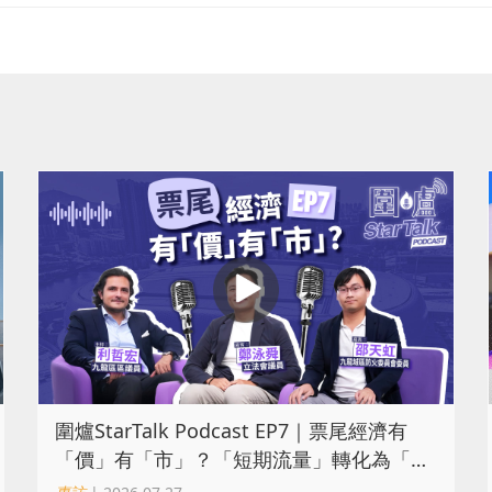
圍爐StarTalk Podcast EP7｜票尾經濟有
「價」有「市」？「短期流量」轉化為「經
濟留量」