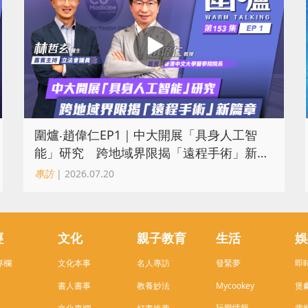
圍爐‧趙偉仁EP1｜中大開展「具身人工智
能」研究 跨地域界限揭「遠程手術」新篇
章
專訪
| 2026.07.20
經
文化
親子教育
生活
娛
專欄
文化本事
名人專訪
發緊夢
即
書人書事
教養妙法
Mycookey
煲
玩樂情報