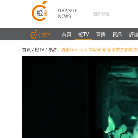
首頁
橙TV
直播
資訊
評
首頁
/
橙TV
/
專訪
/ 圍爐Star-Talk-馮煒光-財案應重文創