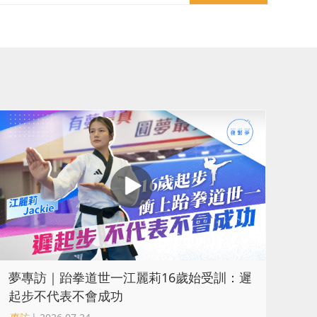
夢專訪｜跆拳道世一江麗莉16歲始受訓：遲
起步不代表不會成功