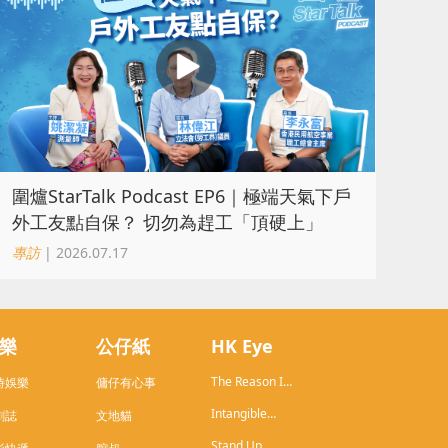
圍爐StarTalk Podcast EP6｜極端天氣下戶
外工友點自保？ 切勿為趕工「頂硬上」
專訪
| 2026.07.17
樂
公仔紙
HK Eye
The Reason I
時娛樂
傭仔有心事
Live in HK
Intangible
劇誌
文地貓
Cultural
Stand Up
Heritage of