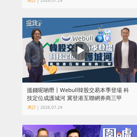
專訪
| 2026.07.29
搵錢呢啲嘢丨Webull韓股交易本季登場 科
技定位成護城河 冀登港互聯網券商三甲
專訪
| 2026.07.24