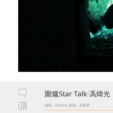
圍爐Star Talk
編輯：Dleung
責編：梁庭希