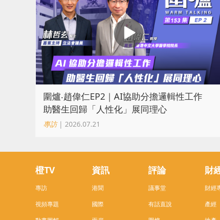
圍爐‧趙偉仁EP2｜AI協助分擔邏輯性工作
助醫生回歸「人性化」展同理心
專訪
| 2026.07.21
橙TV
資訊
評論
財
專訪
港聞
議事堂
財經
視頻專題
國際
有話直說
產經