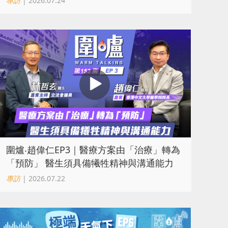
專訪
| 2026.07.24
圍爐‧趙偉仁EP3｜醫療方案由「治療」轉為
「預防」 醫生須具備犧牲精神與溝通能力
專訪
| 2026.07.22