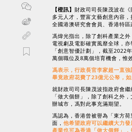
【橙訊】
財政司司長陳茂波在《
多元人才，豐富文藝創意內容，提升文
全國港澳研究會會員、香港特區
馮煒光指出，除了創科產業之外
電視劇及電影確實風靡全球，亦
「創意智優計劃」，截至2022年
萬個職位及8萬個培育機會，惟
馮表示，行政長官李家超一直強
畢竟政府花費了23億元公帑，
就財政司司長陳茂波指政府會繼
「做大個餅」，除了創科之外，
辦城市，馮對此事充滿期望。
馮認為，香港曾被譽為「東方荷
面，
他希望政府可以繼續大力發
產業也可為香港「做大個餅」，