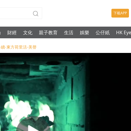
下載APP
論
財經
文化
親子教育
生活
娛樂
公仔紙
HK Ey
發展-續-東方荷里活-美譽