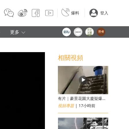
爆料
登入
e
更多
相關視頻
有片｜豪景花園大廈疑爆消防喉 後樓梯慘變瀑布
視頻專題
| 17小時前