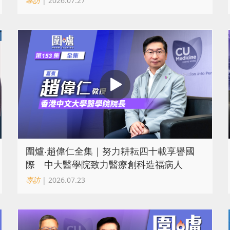
專訪
| 2026.07.27
圍爐‧趙偉仁全集｜努力耕耘四十載享譽國
際 中大醫學院致力醫療創科造福病人
專訪
| 2026.07.23