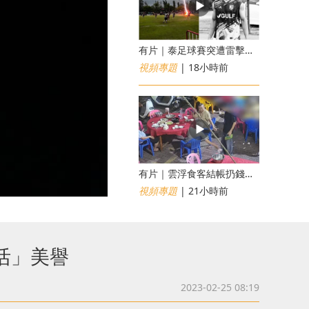
有片｜泰足球賽突遭雷擊釀1死12傷 24歲球員被閃電劈中亡
視頻專題
| 18小時前
​有片｜雲浮食客結帳扔錢落地施辱 店員找贖時還施彼身獲老闆肯定
視頻專題
| 21小時前
里活」美譽
2023-02-25 08:19