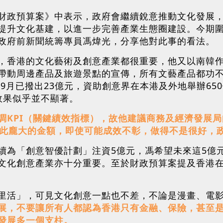
財政預算案》中表示，政府會繼續銳意推動文化發展
化基建，以進一步完善產業生態圈建設。今期圍爐YouTub
政府前新聞統籌專員馮煒光，分享他對此事的看法。
，香港的文化藝術及創意產業都很重要，他又以南韓
帶動周邊產品及旅遊景點的宣傳，所有文藝產品都功不
9月已撥出23億元，資助創意界在本港及外地舉辦650
效果似乎並不顯著。
調KPI（關鍵績效指標），故他建議商務及經濟發展
如此龐大的金額，即使可能成效不彰，做得不是很好，
續為「創意智優計劃」注資5億元，馮希望未來這5億
文化創意產業亦十分重要。至於財政預算案提及香港在
里活」，可見文化創意一點也不差，不論是漫畫、電
展，不要讓所有人都認為香港只有金融、保險，甚至
發展多一個支柱。