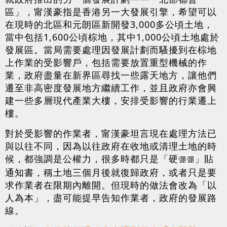
區」，甯漢豪指是香港另一大發展引擎，希望可以
在現時的北區和元朗區新開發3,000多公頃土地，
當中包括1,600公頃棕地，其中1,000公頃土地處於
發展區。當局需要處理因發展計劃而騷擾到在棕地
上作業的受影響戶，包括需要放置重型機械的作
業，政府盡量在新界區尋找一些露天地方，讓他們
遷至非高密度發展地方繼續工作，並且政府亦會興
建一些多層現代產業大樓，安排受影響的行業遷上
樓。
對於受影響的作業者，甯漢豪坦言現在處理方法已
與以往不同，因為以往政府在收地或清理土地的時
候，都強調是公權力，很多時都只是「硬
」貼
弸弸
通知書，稱土地三個月後就復歸政府，或者只是要
求作業者在限期內離開。但現時的做法會改為「以
人為本」，盡可能提早告知作業者，政府的發展路
線。