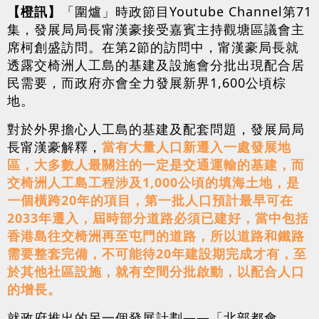
【橙訊】
「圍爐」時政節目Youtube Channel第71
集，發展局局長甯漢豪接受嘉賓主持觀塘區議會主
席柯創盛訪問。在第2節的訪問中，甯漢豪局長就
透露交椅洲人工島的基建及設施會分批出現配合居
民需要，而政府亦會全力發展新界1,600公頃棕
地。
對於外界擔心人工島的基建及配套問題，發展局局
長甯漢豪解釋，
當有大量人口新遷入一處發展地
區，大多數人最關注的一定是交通運輸的基建，而
交椅洲人工島工程涉及1,000公頃的填海土地，是
一個橫跨20年的項目，第一批人口預計最早可在
2033年遷入，屆時部分道路必須已建好，當中包括
香港島往交椅洲再至屯門的道路，所以道路和鐵路
需要整套完備，不可能待20年建設期完成才有，至
於其他社區設施，就有空間分批啟動，以配合人口
的增長。
就政府推出的另一個發展計劃——「北部都會