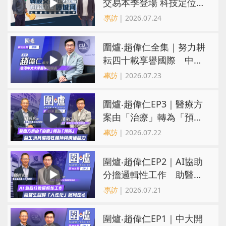
交易本季登場 科技定位成
護城河 冀登港互聯網券商
專訪
| 2026.07.24
三甲
圍爐‧趙偉仁全集｜努力耕
耘四十載享譽國際 中大
醫學院致力醫療創科造福
專訪
| 2026.07.23
病人
圍爐‧趙偉仁EP3｜醫療方
案由「治療」轉為「預
防」 醫生須具備犧牲精神
專訪
| 2026.07.22
與溝通能力
圍爐‧趙偉仁EP2｜AI協助
分擔邏輯性工作 助醫生
回歸「人性化」展同理心
專訪
| 2026.07.21
圍爐‧趙偉仁EP1｜中大開