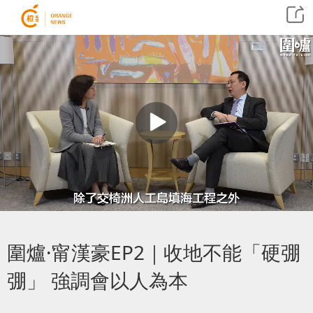
圍爐·甯漢豪EP2｜收地不能「硬弸
弸」 強調會以人為本