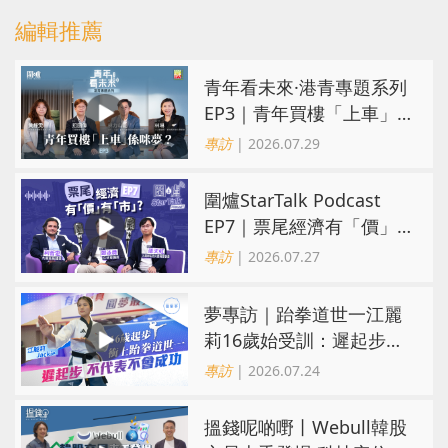
編輯推薦
青年看未來·港青專題系列
EP3｜青年買樓「上車」
係咪夢？ 觀念改變居住選
專訪
| 2026.07.29
擇趨多元
圍爐StarTalk Podcast
EP7｜票尾經濟有「價」
有「市」？「短期流量」
專訪
| 2026.07.27
轉化為「經濟留量」
夢專訪｜跆拳道世一江麗
莉16歲始受訓：遲起步不
代表不會成功
專訪
| 2026.07.24
搵錢呢啲嘢丨Webull韓股