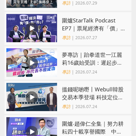
係咪夢？ 觀念改變居住選
專訪
| 2026.07.29
擇趨多元
圍爐StarTalk Podcast
EP7｜票尾經濟有「價」
有「市」？「短期流量」
專訪
| 2026.07.27
轉化為「經濟留量」
夢專訪｜跆拳道世一江麗
莉16歲始受訓：遲起步不
代表不會成功
專訪
| 2026.07.24
搵錢呢啲嘢丨Webull韓股
交易本季登場 科技定位成
護城河 冀登港互聯網券商
專訪
| 2026.07.24
三甲
圍爐‧趙偉仁全集｜努力耕
耘四十載享譽國際 中大