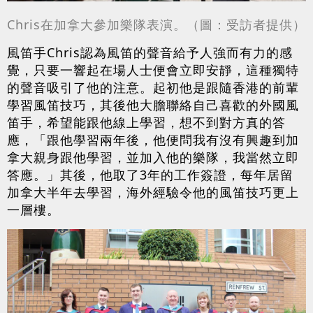
Chris在加拿大參加樂隊表演。（圖：受訪者提供）
風笛手Chris認為風笛的聲音給予人強而有力的感
覺，只要一響起在場人士便會立即安靜，這種獨特
的聲音吸引了他的注意。起初他是跟隨香港的前輩
學習風笛技巧，其後他大膽聯絡自己喜歡的外國風
笛手，希望能跟他線上學習，想不到對方真的答
應，「跟他學習兩年後，他便問我有沒有興趣到加
拿大親身跟他學習，並加入他的樂隊，我當然立即
答應。」其後，他取了3年的工作簽證，每年居留
加拿大半年去學習，海外經驗令他的風笛技巧更上
一層樓。