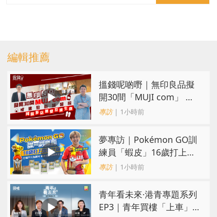
編輯推薦
搵錢呢啲嘢｜無印良品擬
開30間「MUJI com」 或
進駐街舖醫院 同區多店無
專訪
| 1小時前
憂互搶生意
夢專訪｜Pokémon GO訓
練員「蝦皮」16歲打上世
界第一！戰友成最強後盾
專訪
| 1小時前
青年看未來·港青專題系列
EP3｜青年買樓「上車」