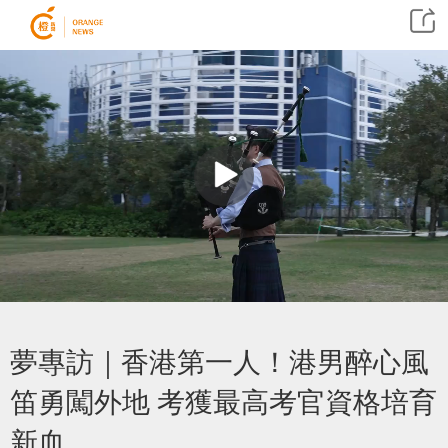
夢專訪｜香港第一人！港男醉心風
笛勇闖外地 考獲最高考官資格培育
新血