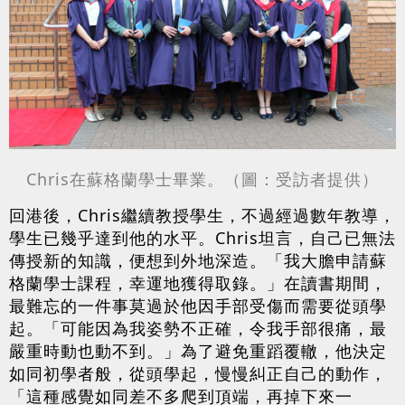
Chris在蘇格蘭學士畢業。
（圖：受訪者提供）
回港後，Chris繼續教授學生，不過經過數年教導，
學生已幾乎達到他的水平。Chris坦言，自己已無法
傳授新的知識，便想到外地深造。「我大膽申請蘇
格蘭學士課程，幸運地獲得取錄。」在讀書期間，
最難忘的一件事莫過於他因手部受傷而需要從頭學
起。「可能因為我姿勢不正確，令我手部很痛，最
嚴重時動也動不到。」為了避免重蹈覆轍，他決定
如同初學者般，從頭學起，慢慢糾正自己的動作，
「這種感覺如同差不多爬到頂端，再掉下來一