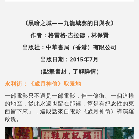
《黑暗之城——九龍城寨的日與夜》
作者：格雷格·吉拉德，林保賢
出版社：中華書局（香港）有限公司
出版日期：2015年7月
（點擊書封，了解詳情）
永利街：《歲月神偷》取景地
一部電影只不過是一部電影，但一條街、一個這樣
的地區，從此永遠也留在那裡，算是有紀念性的東
西留下來」，這段話來自電影《歲月神偷》導演羅
啟銳。