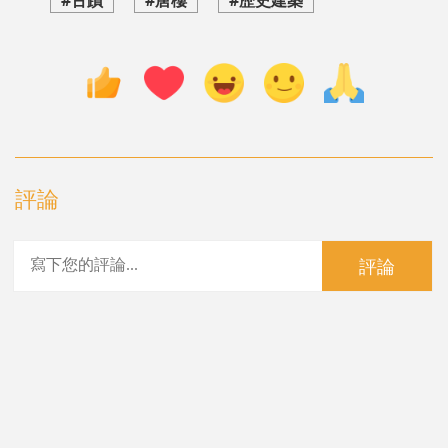
#古蹟
#唐樓
#歷史建築
評論
評論