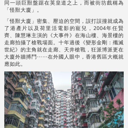
同一頭巨獸盤踞在英皇道之上，而被街坊戲稱為
「怪獸大廈」。
「怪獸大廈」密集、壓迫的空間，誤打誤撞就成為
了港產片以及荷里活電影的寵兒，2004年任賢
齊、陳慧琳主演的《大事件》在海山樓、海景樓的
走廊拍攝了槍戰場面。十年過後《變形金剛：殲滅
世紀》的主角就在走廊、天井槍戰，狂派博派更在
大廈外牆搏鬥⋯⋯在外國人眼中，香港舊區大概就
應如此。