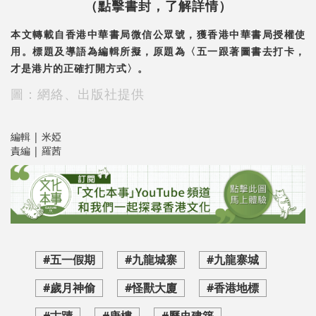
（點擊書封，了解詳情）
本文轉載自香港中華書局微信公眾號，獲香港中華書局授權使
用。標題及導語為編輯所擬，原題為〈五一跟著圖書去打卡，
才是港片的正確打開方式〉。
圖：網絡、出版社提供
編輯 | 米婭
責編 | 羅茜
#五一假期
#九龍城寨
#九龍寨城
#歲月神偷
#怪獸大廈
#香港地標