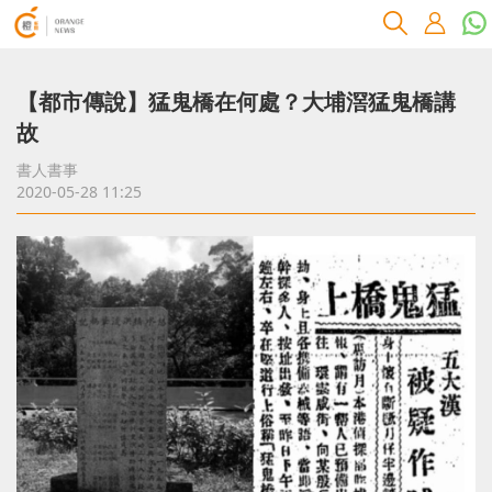
【都市傳說】猛鬼橋在何處？大埔滘猛鬼橋講
故
書人書事
2020-05-28 11:25