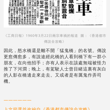
《工商日報》1960年3月22日兩宗車禍的報道 圖：《香港都市
傳說全攻略》
因此，怒水橋還是離不開「猛鬼橋」的名號。傳說
更愈傳愈多，有說途經此橋的人看到橋下有一群小
朋友，在向他招手；亦有人表示在該處無端被怪力
推了下河澗；晚上，有駕駛人士曾目睹這裏有灰白
的人影在橋邊走來走去。又或者是有厲鬼作弄司
機。
——————
上文節選並改編自《香港都市傳說全攻略》