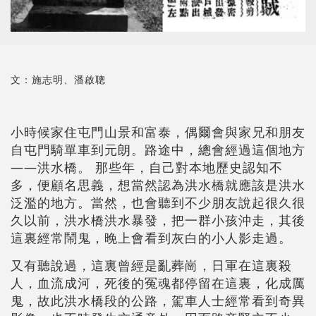
文：施志明、潘啟聰
小時候家住屯門山景和富泰，偶爾會與家兄和朋友
自屯門騎單車到元朗。路途中，總會經過這個地方
——洪水橋。 那些年，自己對本地歷史認知不
多，便顧名思義，想當然認為洪水橋就應該是洪水
泛濫的地方。當然，也會聽到不少朋友說起很久很
久以前，洪水橋洪水暴發，把一群小孩沖走，其後
這裏經常鬧鬼，晚上會看到灰白的小人影走過。
又有聽說過，這裏曾經是亂葬崗，日軍在這裏殺
人，血流成河，死後的冤魂都停留在這裏，化成厲
鬼，故此洪水橋段的公路，駕車人士經常看到奇異