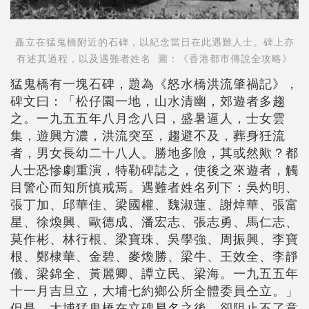
矗立在猛鬼橋附近的石碑，以紀念當日在此遇難人士。碑上亦
有述其過程，以及遇難者姓名 圖：《香港都市傳說全攻略》
猛鬼橋有一塊石碑，題為《怒水橋洪流肇禍記》，
碑文曰：「松仔園一地，山水清幽，郊遊者多趨
之。一九五五年八月念八日，盛暑逼人，士女雲
集，遊興方濃，洪流突至，趨避不及，葬身狅流
者，男女長幼二十八人。勝地多險，其或然歟？都
人士恐慘劇重演，特勒碑誌之，使後之來遊者，觸
目警心而知所慎戒焉。遇難者姓名列下：吳灼明、
張丁加、邱華佳、梁國權、魏淑蓮、謝焯華、張富
星、徐煥興、歐德成、潘宏志、張志勇、馬仁志、
莫作彬、林行根、梁寶珠、吳學強、周振興、李寶
根、鄭棣華、金碧、麥煥勝、梁牛、王效全、李靜
儀、梁錦全、黃麗卿、譚立民、梁海。一九五五年
十一月吉旦立，大埔七約鄉公所全體委員仝立。」
但是，大埔猛鬼橋在立碑易名之後，卻阻止不了意