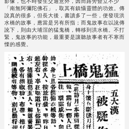
影像，也不時發生交通意外，因而路旁豎立不少
「南無阿彌陀佛石」，取其有鎮懾靈體的功效。傳
說真的很多，但長大後，書讀多了一些，便發現洪
水橋的故事，應當是另有所指；而鬼故事在以訛傳
訛下，則由大埔滘的猛鬼橋，轉移到洪水橋。不打
緊，鬼故事的功能，最重要是讓聽故事者有不寒而
慄的感覺。