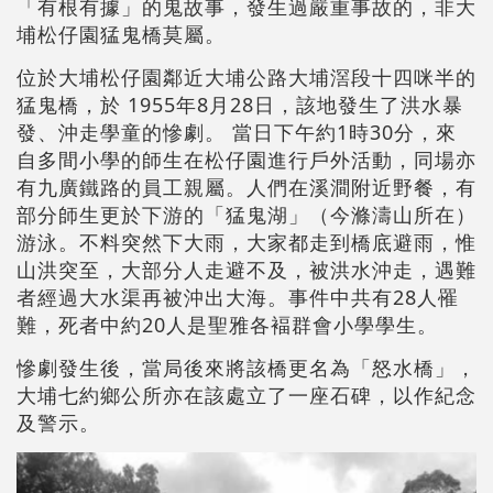
「有根有據」的鬼故事，發生過嚴重事故的，非大
埔松仔園猛鬼橋莫屬。
位於大埔松仔園鄰近大埔公路大埔滘段十四咪半的
猛鬼橋，於 1955年8月28日，該地發生了洪水暴
發、沖走學童的慘劇。 當日下午約1時30分，來
自多間小學的師生在松仔園進行戶外活動，同場亦
有九廣鐵路的員工親屬。人們在溪澗附近野餐，有
部分師生更於下游的「猛鬼湖」（今滌濤山所在）
游泳。不料突然下大雨，大家都走到橋底避雨，惟
山洪突至，大部分人走避不及，被洪水沖走，遇難
者經過大水渠再被沖出大海。事件中共有28人罹
難，死者中約20人是聖雅各褔群會小學學生。
慘劇發生後，當局後來將該橋更名為「怒水橋」，
大埔七約鄉公所亦在該處立了一座石碑，以作紀念
及警示。