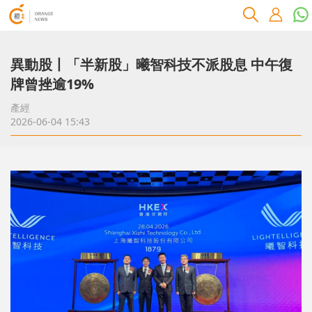
異動股丨「半新股」曦智科技不派股息 中午復
牌曾挫逾19%
產經
2026-06-04 15:43