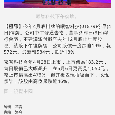
曦智科技下午復牌。
【橙訊】
今年4月底掛牌的曦智科技(01879)今早(4
日)停牌。公司中午發通告指，董事會昨日(3日)舉
行會議，不建議派付截至去年12月底止年度股
息。該股下午復牌後，公司股價一度跌逾19%，報
572元。最新報584元，跌近18%。
曦智科技今年4月28日上市，上市價為183.2元，
首日股價已大幅飆升，在5月6日更高見1,050元，
較上市價高出473%，但其後表現拾級而下，以現
價計，該股由高位累跌近46%。
圖：視覺中國
編輯 | 草言
責編 | 洛奇