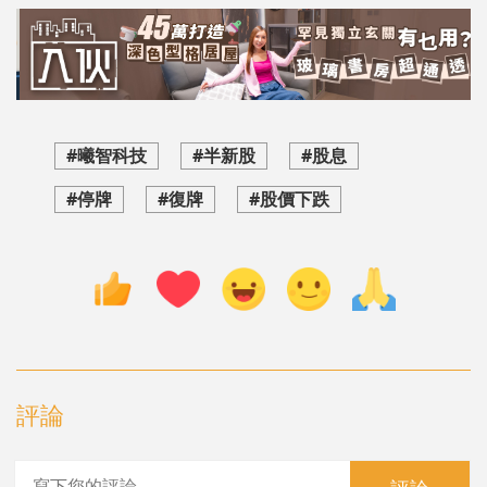
#曦智科技
#半新股
#股息
#停牌
#復牌
#股價下跌
評論