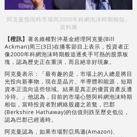
阿克曼指現時市場與2000年科網泡沫時期相似。
資料圖
【橙訊】
著名維權對沖基金經理阿克曼(Bill
Ackman)周三(3日)在播客節目上表示，投資者正
像2000年科網泡沫時期般追逐炙手可熱的股票板
塊，認為歷史正在重演，而且絕非好現象。
阿克曼表示：「最有趣的是，市場上的人總是將目
光投向新事物，現在是晶片、半導體和能源，短期
資本正流向這些領域。結果是真正的優質資產反遭
冷待。」他認為，目前的市場心態與科網泡沫時期
相似，當時投資者對網絡股趨之若鶩，巴郡
(Berkshire Hathaway)的估值則跌至歷史低位，
認為巴郡已經過時。
阿克曼認為，如果市場對亞馬遜(Amazon)、