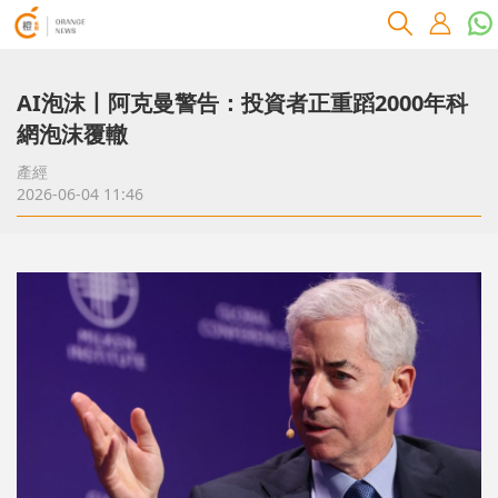
AI泡沫丨阿克曼警告：投資者正重蹈2000年科
網泡沫覆轍
產經
2026-06-04 11:46