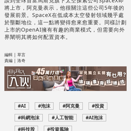
談到全球首富馬斯克旗下太空探索公司SpaceX即
將上市，阿克曼表示，他很關注這些公司5年後的
發展前景。SpaceX在低成本太空發射領域幾乎處
於壟斷地位，這一點將變得愈來愈重要。同樣計劃
上市的OpenAI擁有有趣的商業模式，但需要向外
界闡明其將如何配置資本。
編輯 | 草言
責編 | 洛奇
#AI
#泡沫
#阿克曼
#投資
#科網泡沫
#人工智能
#AI泡沫
#科技股
#投資風險