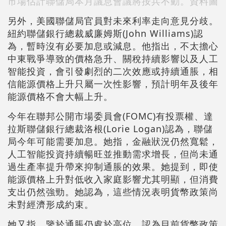
市場估計聯儲局本月議息會議將按兵不動。資料圖
另外，美國聯儲局官員對未來利率走向意見分歧。
紐約聯儲銀行總裁威廉姆斯(John Williams)認
為，暫時沒有必要加息或減息。他指出，不太擔心
中東戰爭導致的價格急升、關稅持續影響以及人工
智能投資，會引發劇烈的二次效應或持續通脹，相
信能源價格上升只屬一次性影響，預計明年及後年
能源價格不會大幅上升。
今年在聯邦公開市場委員會(FOMC)有投票權、達
拉斯聯儲銀行總裁洛根(Lorie Logan)認為，聯儲
局今年可能需要加息。她指，金融狀況仍然寬鬆，
人工智能投資持續暢旺並推動需求增長，但尚未通
過生產率提升帶來抑制通脹的效果。她提到，即使
能源價格上升對低收入家庭影響尤其明顯，但消費
支出仍然強勁。她認為，這些情況表明貨幣政策尚
未對經濟形成約束。
她又指，鑒於通脹仍處於高位，認為目前貨幣政策