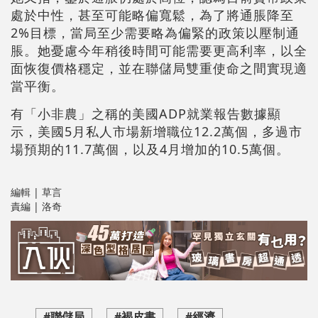
處於中性，甚至可能略偏寬鬆，為了將通脹降至
2%目標，當局至少需要略為偏緊的政策以壓制通
脹。她憂慮今年稍後時間可能需要更高利率，以全
面恢復價格穩定，並在聯儲局雙重使命之間實現適
當平衡。
有「小非農」之稱的美國ADP就業報告數據顯
示，美國5月私人市場新增職位12.2萬個，多過市
場預期的11.7萬個，以及4月增加的10.5萬個。
編輯 | 草言
責編 | 洛奇
#聯儲局
#褐皮書
#經濟