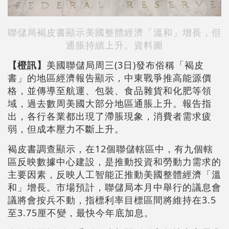
聯儲局褐皮書顯示美國整體經濟「溫和」增長，但
通脹持續上升。資料圖
【橙訊】
美國聯儲局周三(3日)發布俗稱「褐皮
書」的地區經濟報告顯示，中東戰爭推高能源價
格，並傳導至航運、包裝、食品雜貨和化肥等領
域，過去數周美國大部分地區通脹上升。報告指
出，各行各業都出現了滯脹現象，消費者需求疲
弱，但成本壓力不斷上升。
褐皮書調查顯示，在12個聯儲轄區中，有九個轄
區反映數據中心建設，是推動投資和勞動力需求的
主要因素，反映人工智能正推動美國整體經濟「溫
和」增長。市場預計，聯儲局本月中舉行的議息會
議將會按兵不動，指標利率目標區間將維持在3.5
至3.75厘不變，最快今年底加息。