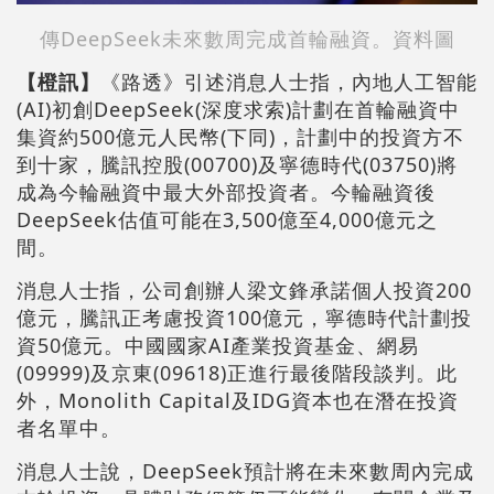
傳DeepSeek未來數周完成首輪融資。資料圖
【橙訊】
《路透》引述消息人士指，內地人工智能
(AI)初創DeepSeek(深度求索)計劃在首輪融資中
集資約500億元人民幣(下同)，計劃中的投資方不
到十家，騰訊控股(00700)及寧德時代(03750)將
成為今輪融資中最大外部投資者。今輪融資後
DeepSeek估值可能在3,500億至4,000億元之
間。
消息人士指，公司創辦人梁文鋒承諾個人投資200
億元，騰訊正考慮投資100億元，寧德時代計劃投
資50億元。中國國家AI產業投資基金、網易
(09999)及京東(09618)正進行最後階段談判。此
外，Monolith Capital及IDG資本也在潛在投資
者名單中。
消息人士說，DeepSeek預計將在未來數周內完成