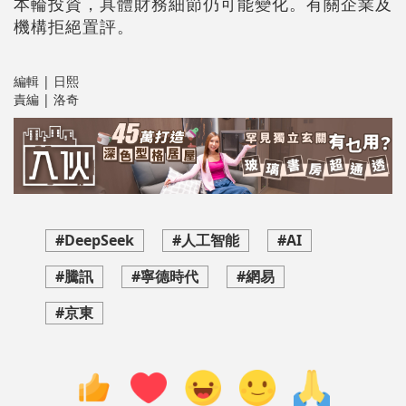
本輪投資，具體財務細節仍可能變化。有關企業及
機構拒絕置評。
編輯 | 日熙
責編 | 洛奇
#DeepSeek
#人工智能
#AI
#騰訊
#寧德時代
#網易
#京東