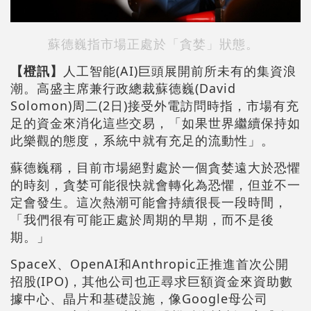
蘇德巍指市場正處於「貪婪」狀態。
【橙訊】
人工智能(AI)巨頭展開前所未有的集資浪
潮。高盛主席兼行政總裁蘇德巍(David
Solomon)周二(2日)接受外電訪問時指，市場有充
足的資金來消化這些交易，「如果世界繼續保持如
此樂觀的態度，系統中就有充足的流動性」。
蘇德巍稱，目前市場絕對處於一個貪婪遠大於恐懼
的時刻，貪婪可能很快就會轉化為恐懼，但並不一
定會發生。這次熱潮可能會持續很長一段時間，
「我們很有可能正處於周期的早期，而不是後
期。」
SpaceX、OpenAI和Anthropic正推進首次公開
招股(IPO)，其他公司也正尋求巨額資金來資助數
據中心、晶片和基礎設施，像Google母公司