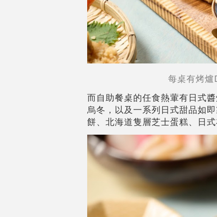
每桌有烤爐
而自助餐桌的任食熱葷有日式醬
烏冬，以及一系列日式甜品如即
餅、北海道隻層芝士蛋糕、日式