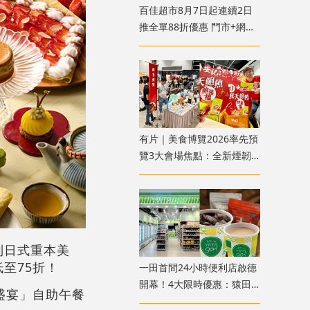
百佳超市8月7日起連續2日
推全單88折優惠 門市+網店
同步滿額即折
有片｜美食博覽2026率先預
覽3大會場焦點：全新煙韌
市集、必搶10大$1產品、中
秋月餅優惠
列日式重本美
至75折！
一田首間24小時便利店啟德
開幕！4大限時優惠：猿田
食盛宴」自助午餐
彥即磨咖啡買一送一、魚蛋