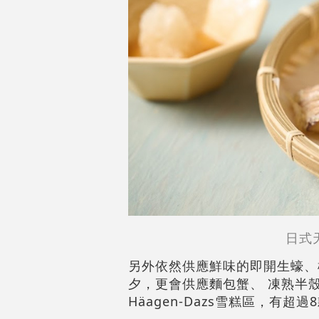
日式
另外依然供應鮮味的即開生蠔、
夕，更會供應麵包蟹、 凍熟半
Häagen-Dazs雪糕區，有超