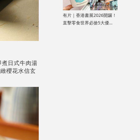
有片｜香港書展2026開鑼！
直擊零食世界必搶5大優
惠：白蘭樹下氈酒Gelato、
糕點時光買5送1
即煮日式牛肉湯
精緻櫻花水信玄