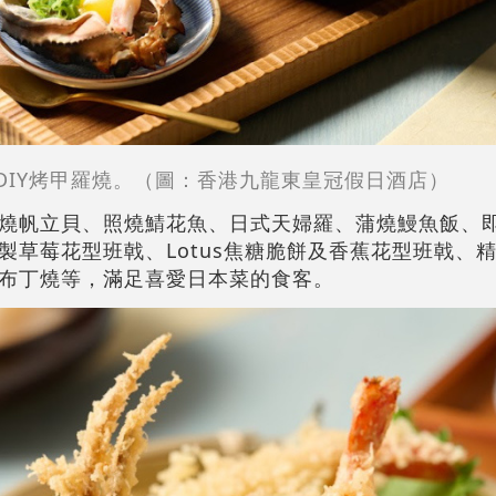
DIY烤甲羅燒。（圖：香港九龍東皇冠假日酒店）
燒帆立貝、照燒鯖花魚、日式天婦羅、蒲燒鰻魚飯、
製草莓花型班戟、Lotus焦糖脆餅及香蕉花型班戟、
布丁燒等，滿足喜愛日本菜的食客。