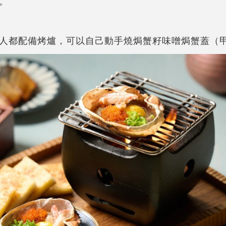
。
人都配備烤爐，可以自己動手燒焗蟹籽味噌焗蟹蓋（