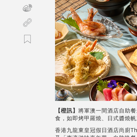
【橙訊】
將軍澳一間酒店自助餐
食，如即烤甲羅燒、日式醬燒帆
香港九龍東皇冠假日酒店尚廚The