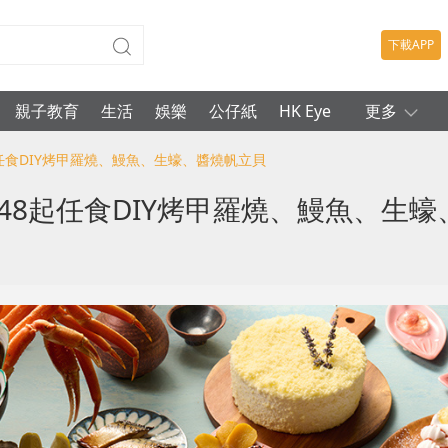
下載APP
親子教育
生活
娛樂
公仔紙
HK Eye
更多
起任食DIY烤甲羅燒、鰻魚、生蠔、醬燒帆立貝
448起任食DIY烤甲羅燒、鰻魚、生