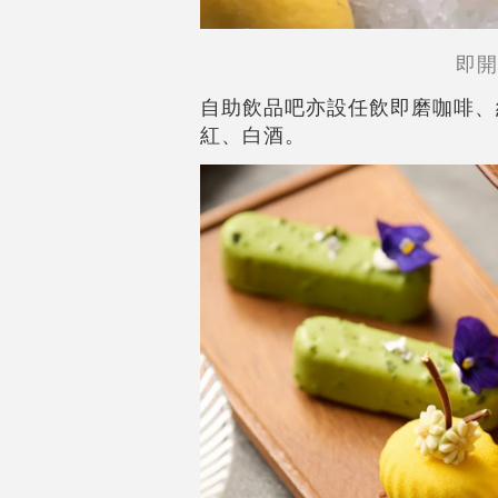
即開
自助飲品吧亦設任飲即磨咖啡、
紅、白酒。