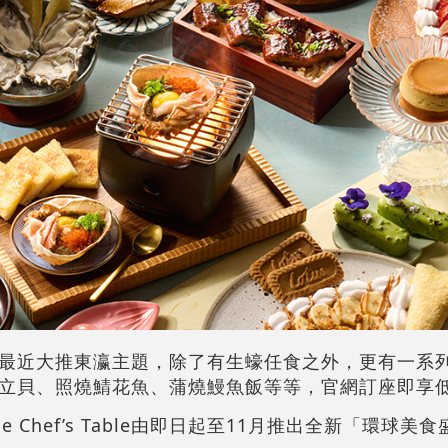
最近大推東瀛主題，除了有生蠔任食之外，更有一系
立貝、照燒鯖花魚、蒲燒鰻魚飯等等，官網訂座即享低
 Chef’s Table由即日起至11月推出全新「環球美