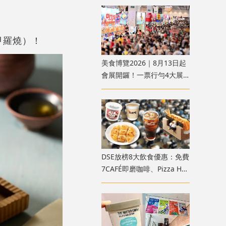
燒賣$10份
甲羅燒）！
美食博覽2026｜8月13日起
會展開鑼！一票行勻4大展
覽 附門票及開放時間詳情
DSE放榜8大飲食優惠：免費
7CAFÉ即磨咖啡、Pizza Hut
迷你批、元氣壽司手卷