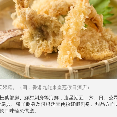
天婦羅。（圖：香港九龍東皇冠假日酒店）
松葉蟹腳、鮮甜刺身等海鮮，逢星期五、六、日、公
殼扇貝、帶子刺身及阿根廷天使粉紅蝦刺身。甜品方面
過8款口味輪流供應。