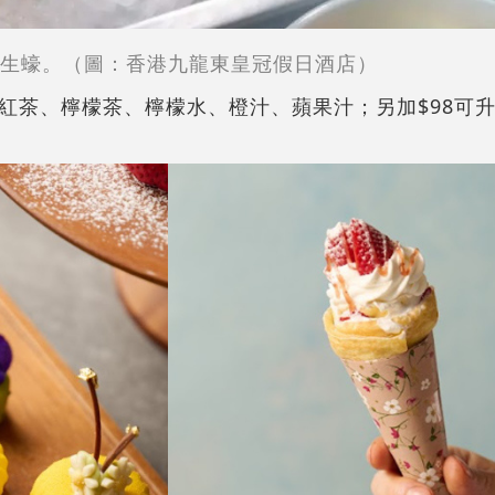
生蠔。（圖：香港九龍東皇冠假日酒店）
紅茶、檸檬茶、檸檬水、橙汁、蘋果汁；另加$98可