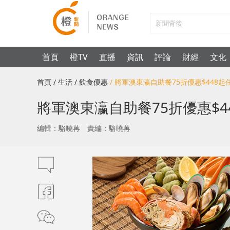
首頁
橙TV
直播
資訊
評論
財經
文化
首頁
/ 生活
/ 飲食優惠
/ 將軍澳東瀛自助餐75折優惠$448
將軍澳東瀛自助餐75折優惠$
編輯：駱曉苒
責編：駱曉苒