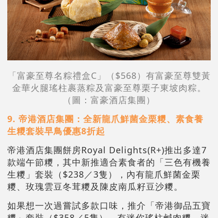
「富豪至尊名粽禮盒C」（$568）有富豪至尊雙黃
金華火腿瑤柱裹蒸粽及富豪至尊栗子東坡肉粽。
（圖：富豪酒店集團）
9. 帝港酒店集團：全新龍爪鮮菌金栗糭、素食養
生糭套裝早鳥優惠8折起
帝港酒店集團餅房Royal Delights(R+)推出多達7
款端午節糭，其中新推適合素食者的「三色有機養
生糭」套裝（$238／3隻），內有龍爪鮮菌金栗
糭、玫瑰雲豆冬茸糭及陳皮南瓜籽豆沙糭。
如果想一次過嘗試多款口味，推介「帝港御品五寶
糭」套裝（$358／5隻），有迷你瑤柱鹹肉糭、迷