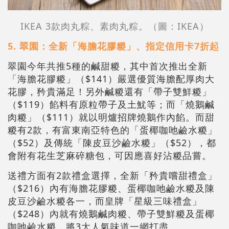
IKEA 3款肉丸粽、素肉丸粽。（圖：IKEA）
5. 翠園：全新「海膽花膠糉」、指定信用卡7折起
翠園今年共推5種的鹹甜糉，其中首次推出全新
「海膽花膠糉」（$141）嚴選優質海膽配厚肉大
花膠，矜貴滿足！另外鹹糉還有「帶子雙鮮糉」
（$119）餡料有原粒帶子及土魷等；而「燒鵝鹹
肉糉」（$111）就以明爐招牌燒鵝作內餡。而甜
糉有2款，有富東南亞特色的「蛋椰咖吔鹼水糉」
（$52）及傳統「陳皮豆沙鹼水糉」（$52），都
會附有花生芝麻碎糖包，可因應喜好沾糉品嘗。
送禮方面有2款禮盒選擇，全新「矜貴嚐甜禮盒」
（$216）內有海膽花膠糉、蛋椰咖吔鹼水糉及陳
皮豆沙鹼水糉各一，而皇牌「星級三味禮盒」
（$248）內就有燒鵝鹹肉糉、帶子雙鮮糉及蛋椰
咖吔鹼水糉，將3大人氣味道一網打盡。