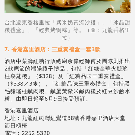
台北遠東香格里拉「紫米奶黃流沙糭」、「冰晶甜
糭禮盒」、「經典烤鴨粽」等。（圖：九龍香格里
拉）
7. 香港嘉里酒店：三重奏禮盒一套3款
酒店中菜廳紅糖行政總廚余偉經師傅及團隊則推出
2款應節的端陽糭子禮品，包括「紅糖金華火腿瑤
柱裹蒸糭」（$328）及「紅糖品味三重奏禮盒」
（$338／3隻），「紅糖品味三重奏禮盒」包括黑
毛豬瑤柱鹹肉糭、鹹蛋黃紫米鹹肉糭及紅豆沙鹼水
糭。由即日起至6月9日接受預訂。
香港嘉里酒店
地址：九龍紅磡灣紅鸞道38號香港嘉里酒店大堂
節日櫃檯
電話：2252 5320