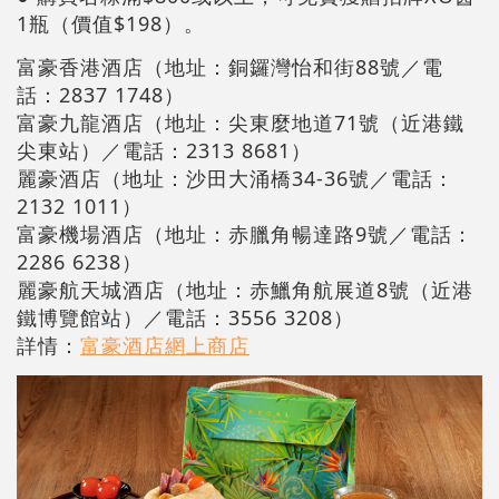
1瓶（價值$198）。
富豪香港酒店（地址：銅鑼灣怡和街88號／電
話：2837 1748）
富豪九龍酒店（地址：尖東麼地道71號（近港鐵
尖東站）／電話：2313 8681）
麗豪酒店（地址：沙田大涌橋34-36號／電話：
2132 1011）
富豪機場酒店（地址：赤臘角暢達路9號／電話：
2286 6238）
麗豪航天城酒店（地址：赤鱲角航展道8號（近港
鐵博覽館站）／電話：3556 3208）
詳情：
富豪酒店網上商店