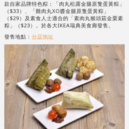
款自家品牌特色粽：「肉丸松露金腿原隻蛋黃粽」
（$33）、「雞肉丸XO醬金腿原隻蛋黃粽」
（$29）及素食人士適合的「素肉丸猴頭菇金栗素
粽」（$23）。於各大IKEA瑞典美食廊發售。
發售地點：
分店地址