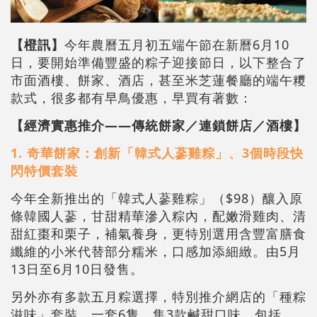
【橙訊】
今年農曆五月初五端午節在新曆6月10
日，要開始準備豐盛的粽子迎接節日，以下整合了
市面酒樓、餅家、酒店，甚至米芝蓮餐廳的端午糭
款式，很多都有早鳥優惠，早買有著數：
【經濟實惠推介——傳統餅家／連鎖餅店／酒樓】
1. 奇華餅家：創新「韓式人蔘雞粽」、3個時段快
閃特價套裝
今年全新推出的「韓式人蔘雞粽」（$98）釀入原
條韓國人蔘，甘甜精華滲入粽內，配嫩滑雞肉、清
甜紅棗和栗子，補氣養身，更特別選用含豐富膳食
纖維的小米代替部分糯米，口感加添細緻。由5月
13日至6月10日發售。
另外亦有多款五月粽選擇，特別推介網店的「種粽
滋味」套裝，一套6隻，集3款鹹甜口味，包括