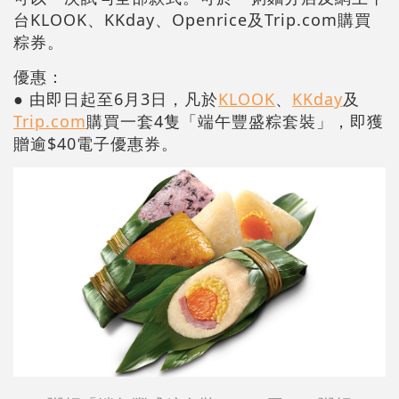
台KLOOK、KKday、Openrice及Trip.com購買
粽券。
優惠：
● 由即日起至6月3日，凡於
KLOOK
、
KKday
及
Trip.com
購買一套4隻「端午豐盛粽套裝」，即獲
贈逾$40電子優惠券。