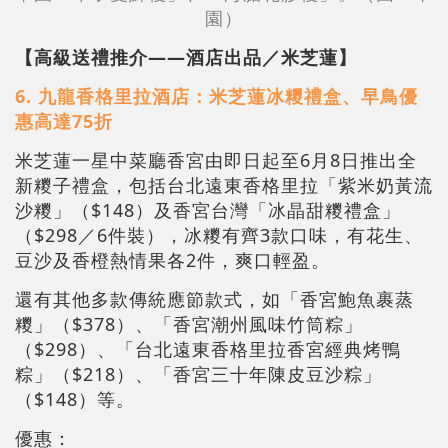
園）
【高級送禮推介——酒店出品／米芝蓮】
6. 九龍香格里拉酒店：米芝蓮冰糭禮盒、早鳥優
惠高達75折
米芝蓮一星中菜廳香宮由即日起至6月8日推出全
新糭子禮盒，包括台北遠東香格里拉「紫米奶黃流
沙糭」（$148）及香宮台灣「冰晶甜糭禮盒」
（$298／6件裝），冰糭有齊3款口味，有花生、
豆沙及香橙熱情果各2件，爽口輕盈。
還有其他多款傳統應節款式，如「香宮鮑魚裹蒸
糭」（$378）、「香宮潮州風味竹筒粽」
（$298）、「台北遠東香格里拉香宮經典烤鴨
粽」（$218）、「香宮三十年陳皮豆沙粽」
（$148）等。
優惠：