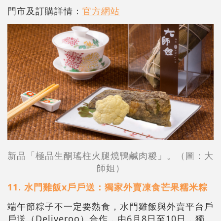
門市及訂購詳情：
官方網站
新品「極品生酮瑤柱火腿燒鴨鹹肉糉」。（圖：大
師姐）
11. 水門雞飯x戶戶送：獨家外賣凍食芒果糯米粽
端午節粽子不一定要熱食，水門雞飯與外賣平台戶
戶送（Deliveroo）合作，由6月8日至10日，獨