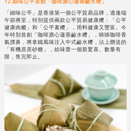
12.細味公平首創「咖啡溏心蓮蓉鹼水糭」
「細味公平」是香港第一個公平貿易品牌，適逢端
午節將至，特別提供兩款公平貿易健康糭：「公平
健康肉糉」和「公平素糭」，用料健康又豐富。今
年特別首創「咖啡溏心蓮蓉鹼水糭」，啖啖咖啡香
氣撲鼻，將拿鐵風味注入中式鹼水糭，沾上贈送的
「有機原蔗砂糖」，給味蕾一個新驚喜。數量有
限，售完即止。