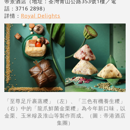
帝景酒店（地址：荃灣青山公路353號1樓／電
話：3716 2898）
詳情：
Royal Delights
「至尊足斤裹蒸糭」（左）、「三色有機養生糭」
（右）中的「龍爪鮮菌金栗糭」為今年新口味，以
金栗、玉米糝及淮山等製作而成。（圖：帝港酒店
集團）