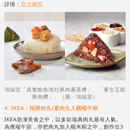
詳情：
官方網頁
鴻福堂「原隻鮑魚瑤柱豚肉裹蒸糭」、「養生五穀
豚肉糭」。（圖：鴻福堂）
4. IKEA：招牌肉丸/素肉丸入饌端午粽
IKEA急凍美食之中，以多款瑞典肉丸最有人氣。
為應端午節，亦把肉丸加入糯米粽之中，創作出3