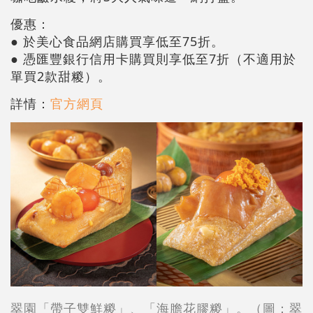
優惠：
● 於美心食品網店購買享低至75折。
● 憑匯豐銀行信用卡購買則享低至7折（不適用於
單買2款甜糉）。
詳情：
官方網頁
翠園「帶子雙鮮糉」、「海膽花膠糉」。（圖：翠