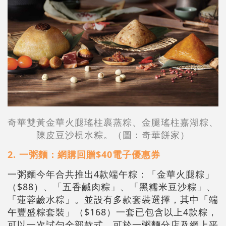
奇華雙黃金華火腿瑤柱裹蒸粽、金腿瑤柱嘉湖粽、
陳皮豆沙梘水粽。（圖：奇華餅家）
2. 一粥麵：網購回贈$40電子優惠券
一粥麵今年合共推出4款端午粽：「金華火腿粽」
（$88）、「五香鹹肉粽」、「黑糯米豆沙粽」、
「蓮蓉鹼水粽」。並設有多款套裝選擇，其中「端
午豐盛粽套裝」（$168）一套已包含以上4款粽，
可以一次試勻全部款式。可於一粥麵分店及網上平