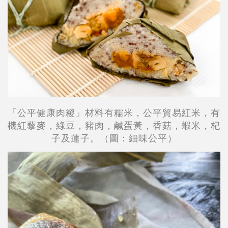
「公平健康肉糉」材料有糯米，公平貿易紅米，有
機紅藜麥，綠豆，豬肉，鹹蛋黃，香菇，蝦米，杞
子及蓮子。（圖：細味公平）