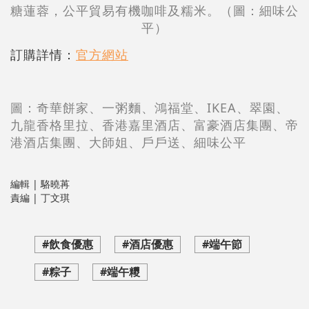
糖蓮蓉，公平貿易有機咖啡及糯米。（圖：細味公
平）
訂購詳情：
官方網站
圖：奇華餅家、一粥麵、鴻福堂、IKEA、翠園、
九龍香格里拉、香港嘉里酒店、富豪酒店集團、帝
港酒店集團、大師姐、戶戶送、
細味公平
編輯 | 駱曉苒
責編 | 丁文琪
#飲食優惠
#酒店優惠
#端午節
#粽子
#端午糭