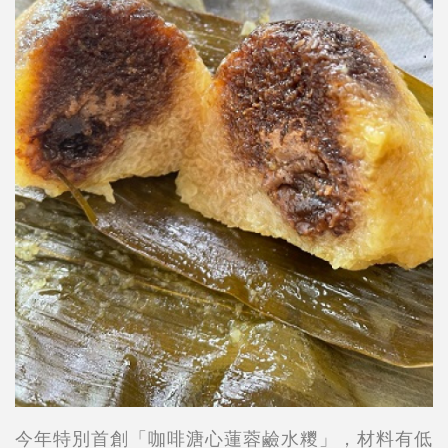
今年特別首創「咖啡溏心蓮蓉鹼水糭」，材料有低