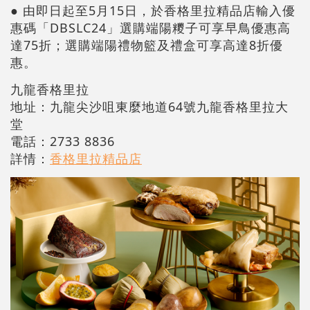
● 由即日起至5月15日，於香格里拉精品店輸入優
惠碼「DBSLC24」選購端陽糭子可享早鳥優惠高
達75折；選購端陽禮物籃及禮盒可享高達8折優
惠。
九龍香格里拉
地址：九龍尖沙咀東麼地道64號九龍香格里拉大
堂
電話：2733 8836
詳情：
香格里拉精品店