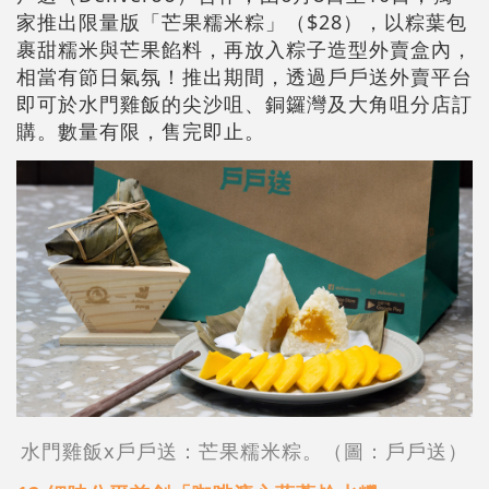
家推出限量版「芒果糯米粽」（$28），以粽葉包
裹甜糯米與芒果餡料，再放入粽子造型外賣盒內，
相當有節日氣氛！推出期間，透過戶戶送外賣平台
即可於水門雞飯的尖沙咀、銅鑼灣及大角咀分店訂
購。數量有限，售完即止。
水門雞飯x戶戶送：芒果糯米粽。（圖：戶戶送）