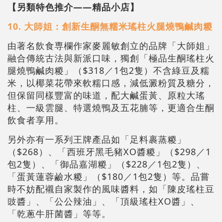
【另類特色推介——精品小店】
10. 大師姐：創新生酮無糯米瑤柱火腿燒鴨鹹肉糉
由著名飲食専欄作家麥麗敏創立的品牌「大師姐」
融合傳統古法與新派口味，獨創「極品生酮瑤柱火
腿燒鴨鹹肉糉」（$318／1包2隻）不含綠豆及糯
米，以椰菜花帶來軟糯口感，減低澱粉質及糖分，
但保留同樣豐富的味道，配大鹹蛋黃、原粒大瑤
柱、一級雲腿、特選燒鴨及五花腩等，更適合生酮
飲食者享用。
另外亦有一系列王牌產品如「足料裹蒸糉」
（$268）、「西班牙黑毛豬XO醬糉」（$298／1
包2隻）、「御品嘉湖糉」（$228／1包2隻）、
「蛋黃蓮蓉鹼水糉」（$180／1包2隻）等。品嘗
時不妨配襯自家製作的風味醬料，如「陳皮瑤柱豆
豉醬」、「公公辣油」、「頂級瑤柱XO醬」、
「乾蔥牛肝菌醬」等等。