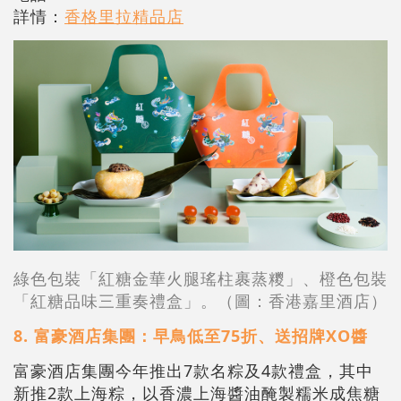
詳情：
香格里拉精品店
綠色包裝「紅糖金華火腿瑤柱裹蒸糭」、橙色包裝
「紅糖品味三重奏禮盒」。（圖：香港嘉里酒店）
8. 富豪酒店集團：早鳥低至75折、送招牌XO醬
富豪酒店集團今年推出7款名粽及4款禮盒，其中
新推2款上海粽，以香濃上海醬油醃製糯米成焦糖