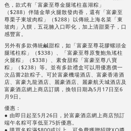
色，款式有「富豪至尊金腿瑤柱嘉湖粽」
（$288）伴隨金華火腿散發肉香，還有「富豪至
尊栗子東坡肉粽」（$288）以傳統上海名菜「東
坡肉」入饌，五花腩入口即化，加上清甜栗子，口
感豐富。
另外有多款傳統鹹甜粽，如「富豪至尊花膠螺頭金
腿瑤柱粽」（$338）、「富豪至尊原隻鮑魚瑤柱
火腿粽」（$338）、素食甜粽「富豪至尊八寶
粽」（$238）等。並有多款禮盒可以用優惠價一
次品嘗2款粽子。可於富豪機場酒店、富豪香港酒
店、富豪九龍酒店、麗豪酒店、麗豪航天城酒店及
富豪酒店網上商店訂購，換領日期為5月17日至6
月9日。
優惠：
● 由即日起至5月26日，於富豪酒店網上商店預訂
端午名粽可享低至75折優惠。
● 購買名粽滿$800或以上，可免費獲贈招牌XO醬