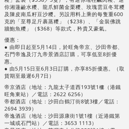
你湘蓮鹼水糭、龍爪鮮菌金栗糭、玫瑰雲豆冬茸糭
及陳皮南瓜籽豆沙糭。另設用料上乘的每隻重600
克的「至尊足斤裹蒸糭」（$238）、「金裝佛跳
牆鮑魚糭」（$368）等款式，矜貴又豪氣。
優惠：
● 由即日起至5月14日，於旺角帝京、沙田帝都、
石門帝逸及汀九帝景酒店訂購，可享低至8折優
惠。
● 由5月15日至6月3日訂購，亦享85折優惠。（取
貨期至最遲6月7日）
帝京酒店（地址：九龍太子道西193號1樓（港鐵
旺角東站）／電話：2622 6256）
帝都酒店（地址：沙田白鶴汀街8號3樓／電話：
2694 3939）
帝逸酒店（地址：沙田源康街1號1樓（近港鐵第
一城或石門站）／電話：3653 1113）