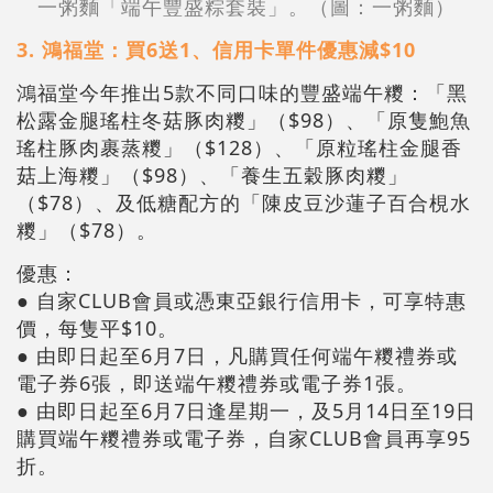
一粥麵「端午豐盛粽套裝」。（圖：一粥麵）
3. 鴻福堂：買6送1、信用卡單件優惠減$10
鴻福堂今年推出5款不同口味的豐盛端午糭：「黑
松露金腿瑤柱冬菇豚肉糭」（$98）、「原隻鮑魚
瑤柱豚肉裹蒸糭」（$128）、「原粒瑤柱金腿香
菇上海糭」（$98）、「養生五穀豚肉糭」
（$78）、及低糖配方的「陳皮豆沙蓮子百合梘水
糭」（$78）。
優惠：
● 自家CLUB會員或憑東亞銀行信用卡，可享特惠
價，每隻平$10。
● 由即日起至6月7日，凡購買任何端午糭禮券或
電子券6張，即送端午糭禮券或電子券1張。
● 由即日起至6月7日逢星期一，及5月14日至19日
購買端午糭禮券或電子券，自家CLUB會員再享95
折。