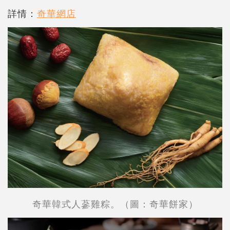
詳情：
奇華網店
奇華韓式人蔘雞粽。（圖：奇華餅家）