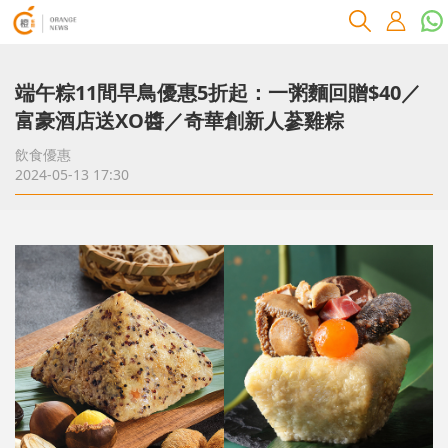
端午粽11間早鳥優惠5折起：一粥麵回贈$40／
富豪酒店送XO醬／奇華創新人蔘雞粽
飲食優惠
2024-05-13 17:30