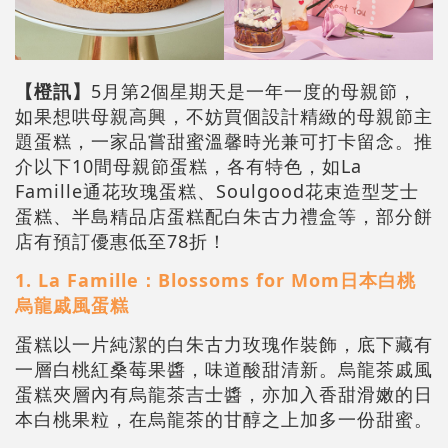
【橙訊】
5月第2個星期天是一年一度的母親節，
如果想哄母親高興，不妨買個設計精緻的母親節主
題蛋糕，一家品嘗甜蜜溫馨時光兼可打卡留念。推
介以下10間母親節蛋糕，各有特色，如La
Famille通花玫瑰蛋糕、Soulgood花束造型芝士
蛋糕、半島精品店蛋糕配白朱古力禮盒等，部分餅
店有預訂優惠低至78折！
1. La Famille：Blossoms for Mom日本白桃
烏龍戚風蛋糕
蛋糕以一片純潔的白朱古力玫瑰作裝飾，底下藏有
一層白桃紅桑莓果醬，味道酸甜清新。烏龍茶戚風
蛋糕夾層內有烏龍茶吉士醬，亦加入香甜滑嫩的日
本白桃果粒，在烏龍茶的甘醇之上加多一份甜蜜。