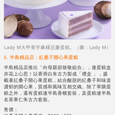
Lady M大甲香芋麻糬忌廉蛋糕。（圖：Lady M）
5. 半島精品店：紅桑子開心果蛋糕
半島精品店推出「向母親節致敬組合」，連蛋糕盒
亦花上心思！以香滑白朱古力製成「禮盒 」，盛
載著紅桑子開心果蛋糕，結合酸甜的紅桑子和味道
濃郁的開心果，質感和風味互相交織。除了單購蛋
糕之外，還有蛋糕連半島香檳套裝，及蛋糕連半島
名茶果仁朱古力套裝。
售價：