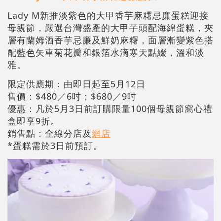
Lady M新推淡紫色的大甲香芋麻糬忌廉蛋糕迎接
母親節，嚴選台灣盛產的大甲芋頭配海綿蛋糕，夾
層有蘭姆酒香芋忌廉及鮮奶麻糬，面層漸變紫色搭
配藍色矢車菊花瓣和銀箔水滴寒天點綴，溫和淡
雅。
限定供應期：由即日起至5月12日
售價：$480／6吋；$680／9吋
優惠：凡於5月3日前訂購限量100個母親節窩心禮
盒即享9折。
銷售點：全線分店及
網店
*蛋糕需於3日前預訂。