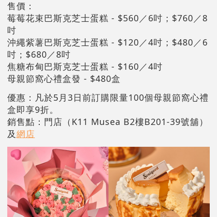
售價：
莓莓花束巴斯克芝士蛋糕 - $560／6吋；$760／8
吋
沖繩紫薯巴斯克芝士蛋糕 - $120／4吋；$480／6
吋；$680／8吋
焦糖布甸巴斯克芝士蛋糕 - $160／4吋
母親節窩心禮盒發 - $480盒
優惠：凡於5月3日前訂購限量100個母親節窩心禮
盒即享9折。
銷售點：門店（K11 Musea B2樓B201-39號舖）
及
網店