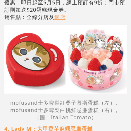
優惠：即日起至5月5日，網上預訂有9折；門市預
訂則加送$20蛋糕現金券。
銷售點：全線分店及
網店
mofusand士多啤梨紅桑子慕斯蛋糕（左）、
mofusand士多啤梨白桃鮮忌廉蛋糕（右）。
（圖：Italian Tomato）
4. Lady M：大甲香芋麻糬忌廉蛋糕