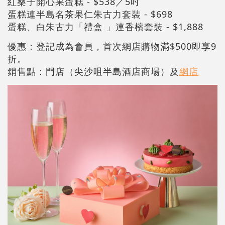
紅桑子開心果蛋糕 - $538／5吋
蛋糕連半島名茶果仁朱古力套裝 - $698
蛋糕、白朱古力「禮盒 」連香檳套裝 - $1,888
優惠：登記成為會員，首次網店購物滿$500即享9
折。
銷售點：門店（尖沙咀半島酒店商場）及
網店