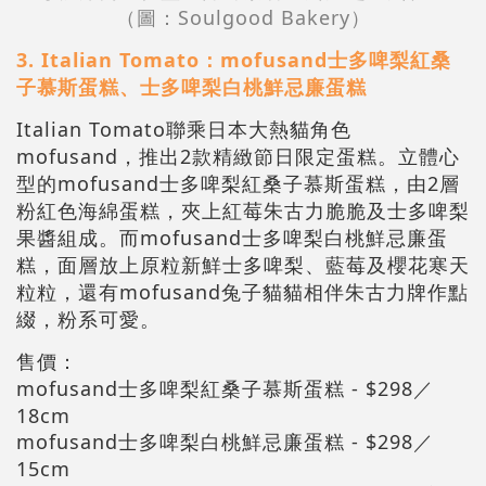
（圖：Soulgood Bakery）
3. Italian Tomato：mofusand士多啤梨紅桑
子慕斯蛋糕、士多啤梨白桃鮮忌廉蛋糕
Italian Tomato聯乘日本大熱貓角色
mofusand，推出2款精緻節日限定蛋糕。立體心
型的mofusand士多啤梨紅桑子慕斯蛋糕，由2層
粉紅色海綿蛋糕，夾上紅莓朱古力脆脆及士多啤梨
果醬組成。而mofusand士多啤梨白桃鮮忌廉蛋
糕，面層放上原粒新鮮士多啤梨、藍莓及櫻花寒天
粒粒，還有mofusand兔子貓貓相伴朱古力牌作點
綴，粉系可愛。
售價：
mofusand士多啤梨紅桑子慕斯蛋糕 - $298／
18cm
mofusand士多啤梨白桃鮮忌廉蛋糕 - $298／
15cm