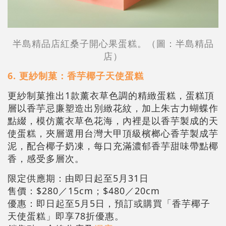
半島精品店紅桑子開心果蛋糕。（圖：半島精品
店）
6. 更紗制菓：香芋椰子天使蛋糕
更紗制菓推出1款薰衣草色調的精緻蛋糕，蛋糕頂
層以香芋忌廉塑造出別緻花紋，加上朱古力蝴蝶作
點綴，模仿薰衣草色花海，內裡是以香芋製成的天
使蛋糕，夾層選用台灣大甲頂級檳榔心香芋製成芋
泥，配合椰子奶凍，每口充滿濃郁香芋甜味帶點椰
香，感受多層次。
限定供應期：由即日起至5月31日
售價：$280／15cm；$480／20cm
優惠：即日起至5月5日，預訂或購買「香芋椰子
天使蛋糕」即享78折優惠。