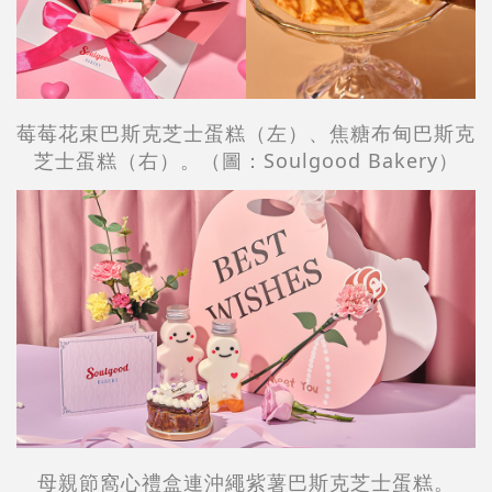
莓莓花束巴斯克芝士蛋糕（左）、焦糖布甸巴斯克
芝士蛋糕（右）。（圖：Soulgood Bakery）
母親節窩心禮盒連沖繩紫薯巴斯克芝士蛋糕。