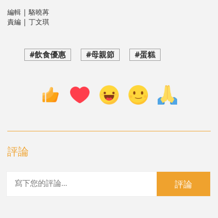
編輯 | 駱曉苒
責編 | 丁文琪
#飲食優惠
#母親節
#蛋糕
評論
評論