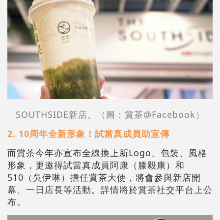
SOUTHSIDE新店。（圖：賞茶@Facebook）
2. 10周年全新形象！試當真成員助宣傳
而賞茶今年亦宣布全線換上新Logo、包裝、風格
形象，更邀得試當真成員阿康（滕毅康）和
510（吳伊琳）擔任賞茶大使，將會參與新店開
幕、一日店長等活動。詳情將於賞茶社交平台上公
布。