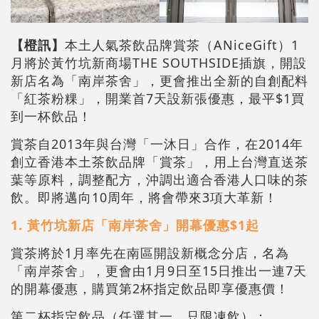
【橙訊】
本土人氣茶飲品牌賞茶（ANiceGift）1
月將於黃竹坑新商場THE SOUTHSIDE插旗，開設
新店名為「南岸茶舍」，更會推出全新的自創配料
「紅茶粉粿」，開業首7天設新張優惠，最平$1買
到一杯飲品！
賞茶自2013年與台灣「一沐日」合作，在2014年
創立香港本土茶飲品牌「賞茶」，用上台灣直送茶
葉等原料，調整配方，沖調出適合香港人口味的茶
飲。即將邁向10周年，將會帶來3項大革新！
1. 黃竹坑新店「南岸茶舍」開幕優惠$1起
賞茶將於1月率先在南區開設新概念分店，名為
「南岸茶舍」，更會由1月9日至15日推出一連7天
的開幕優惠，購買第2杯指定飲品即享優惠價！
第二杯指定飲品（任選其一、只限凍飲）：