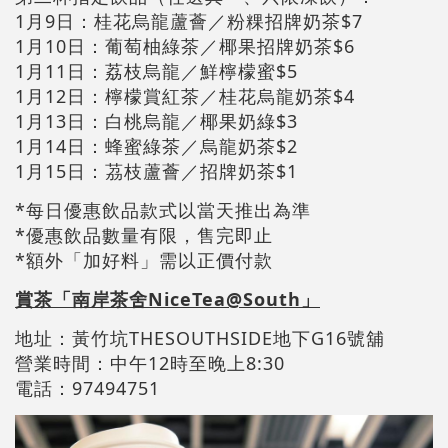
1月9日：桂花烏龍蘆薈／粉粿招牌奶茶$7
1月10日：葡萄柚綠茶／椰果招牌奶茶$6
1月11日：荔枝烏龍／鮮檸檬蜜$5
1月12日：檸檬賞紅茶／桂花烏龍奶茶$4
1月13日：白桃烏龍／椰果奶綠$3
1月14日：蜂蜜綠茶／烏龍奶茶$2
1月15日：茘枝蘆薈／招牌奶茶$1
*每日優惠飲品款式以當天推出為準
*優惠飲品數量有限，售完即止
*額外「加好料」需以正價付款
賞茶「南岸茶舍NiceTea@South」
地址：黃竹坑THESOUTHSIDE地下G16號舖
營業時間：中午12時至晚上8:30
電話：97494751