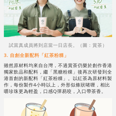
試當真成員將到店當一日店長。（圖：賞茶）
3. 自創全新配料「紅茶粉粿」
雖然原材料均來自台灣，不過賞茶仍樂於創作香港
獨家飲品和配料，繼「黑糖粉粿」後再次研發到全
港首創的新配料「紅茶粉粿」。以紅茶為原材料製
作，每份製作4小時以上，外形似條狀啫喱，相比
嚼珍珠更為輕盈，口感Q彈易咬，入口帶茶香。