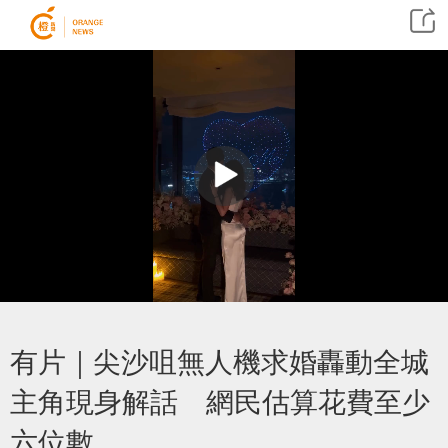
有片｜尖沙咀無人機求婚轟動全城
主角現身解話 網民估算花費至少
六位數