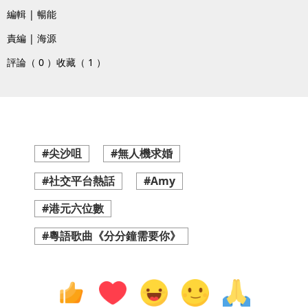
編輯 | 暢能
責編 | 海源
評論（ 0 ）
收藏（ 1 ）
#尖沙咀
#無人機求婚
#社交平台熱話
#Amy
#港元六位數
#粵語歌曲《分分鐘需要你》