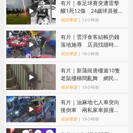
有片｜泰足球賽突遭雷擊
釀1死12傷 24歲球員被
閃電劈中亡
視頻專題
| 12小時前
​有片｜雲浮食客結帳扔錢
落地施辱 店員找贖時還
施彼身獲老闆肯定
視頻專題
| 16小時前
有片｜新蒲崗唐樓逾10隻
老鼠樓梯間亂舞 網民嚇
親：每次經過都要好大勇
視頻專題
| 19小時前
氣
有片｜油麻地七人車突向
後倒車 兩私家車捱撞
司機不顧而去
視頻專題
| 19小時前