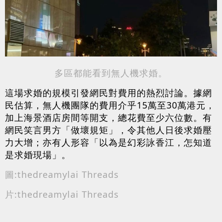
多區都能看到無人機求婚。
這場求婚的規模引發網民對費用的熱烈討論。據網
民估算，無人機團隊的費用介乎15萬至30萬港元，
加上海景酒店房間等開支，總花費至少六位數。有
網民笑言男方「做壞規矩」，令其他人日後求婚壓
力大增；亦有人形容「以為是幻彩詠香江，怎知道
是求婚現場」。
圖:thedreamylai Threads
片:thedreamylai Threads