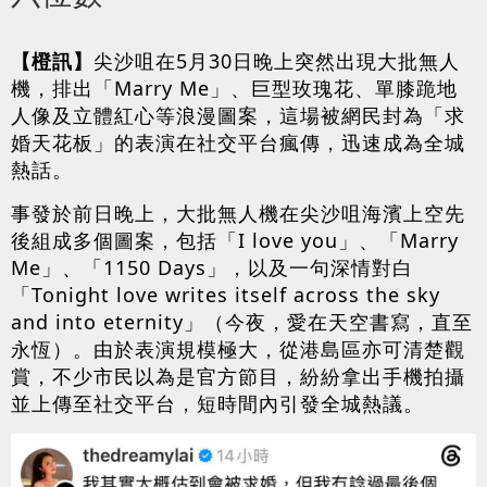
【橙訊】
尖沙咀在5月30日晚上突然出現大批無人
機，排出「Marry Me」、巨型玫瑰花、單膝跪地
人像及立體紅心等浪漫圖案，這場被網民封為「求
婚天花板」的表演在社交平台瘋傳，迅速成為全城
熱話。
事發於前日晚上，大批無人機在尖沙咀海濱上空先
後組成多個圖案，包括「I love you」、「Marry 
Me」、「1150 Days」，以及一句深情對白
「Tonight love writes itself across the sky 
and into eternity」（今夜，愛在天空書寫，直至
永恆）。由於表演規模極大，從港島區亦可清楚觀
賞，不少市民以為是官方節目，紛紛拿出手機拍攝
並上傳至社交平台，短時間內引發全城熱議。