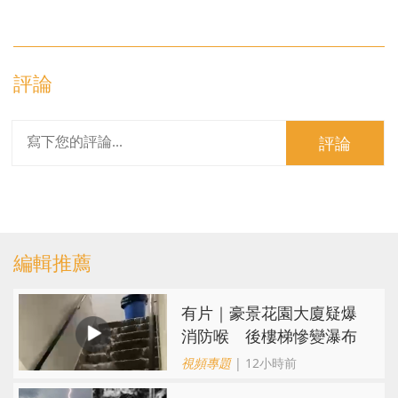
評論
評論
編輯推薦
有片｜豪景花園大廈疑爆
消防喉 後樓梯慘變瀑布
視頻專題
| 12小時前