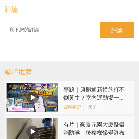
評論
評論
編輯推薦
專題｜康體通新措施打不
倒黃牛？室內運動場一場
難求越炒越貴
視頻專題
| 1天前
有片｜豪景花園大廈疑爆
消防喉 後樓梯慘變瀑布