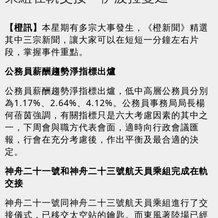
【橙訊】
本星期有多宗大事發生，《橙新聞》精選
其中三宗新聞，讓大家可以在短短一分鐘左右片
段，掌握事件重點。
公務員薪酬趨勢淨指標出爐
公務員薪酬趨勢淨指標出爐，低中高層公務員分別
為1.17%、2.64%、4.12%。公務員事務局局長楊
何蓓茵強調，有關指標只是六大考慮因素的其中之
一，下周會與職方代表會面，適時向行政會議匯
報，行會在充分考慮後，作出平衡及最合適的決
定。
神舟二十一號和神舟二十三號航天員乘組完成在軌
交
接
神舟二十一號同神舟二十三號航天員乘組進行了交
接儀式，已移交太空站的鑰匙。而東風著陸場已經