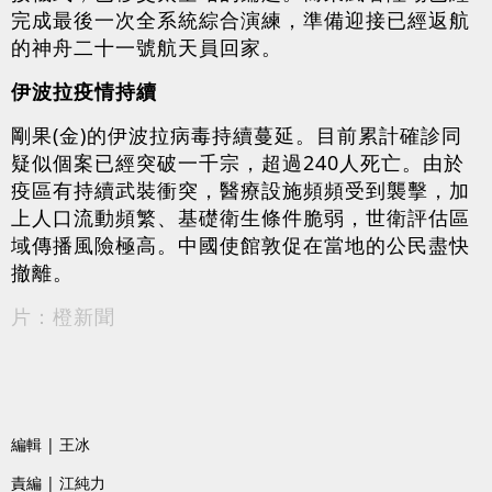
完成最後一次全系統綜合演練，準備迎接已經返航
的神舟二十一號航天員回家。
伊波拉疫情持續
剛果(金)的伊波拉病毒持續蔓延。目前累計確診同
疑似個案已經突破一千宗，超過240人死亡。由於
疫區有持續武裝衝突，醫療設施頻頻受到襲擊，加
上人口流動頻繁、基礎衛生條件脆弱，世衛評估區
域傳播風險極高。中國使館敦促在當地的公民盡快
撤離。
片：橙新聞
編輯 | 王冰
責編 | 江純力