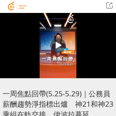
一周焦點回帶(5.25-5.29)｜公務員
薪酬趨勢淨指標出爐 神21和神23
乘組在軌交接 伊波拉蔓延