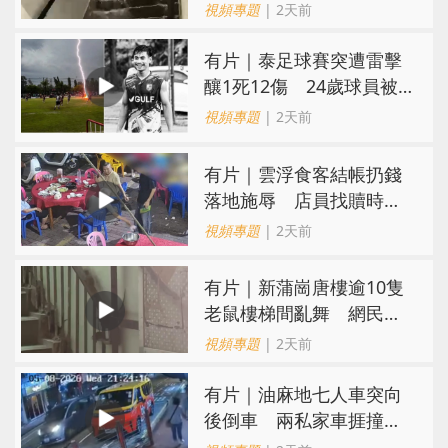
視頻專題
| 2天前
有片｜泰足球賽突遭雷擊
釀1死12傷 24歲球員被
閃電劈中亡
視頻專題
| 2天前
​有片｜雲浮食客結帳扔錢
落地施辱 店員找贖時還
施彼身獲老闆肯定
視頻專題
| 2天前
有片｜新蒲崗唐樓逾10隻
老鼠樓梯間亂舞 網民嚇
親：每次經過都要好大勇
視頻專題
| 2天前
氣
有片｜油麻地七人車突向
後倒車 兩私家車捱撞
司機不顧而去