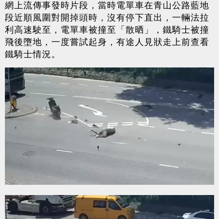
網上流傳事發時片段，當時電單車在青山公路藍地
段近順風圍對開掉頭時，沒有停下直出，一輛法拉
利高速駛至，電單車被撞至「散晒」，鐵騎士被撞
飛後墮地，一度嘗試起身，有途人見狀走上前查看
鐵騎士情況。