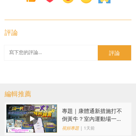
評論
評論
編輯推薦
專題｜康體通新措施打不
倒黃牛？室內運動場一場
難求越炒越貴
視頻專題
| 1天前