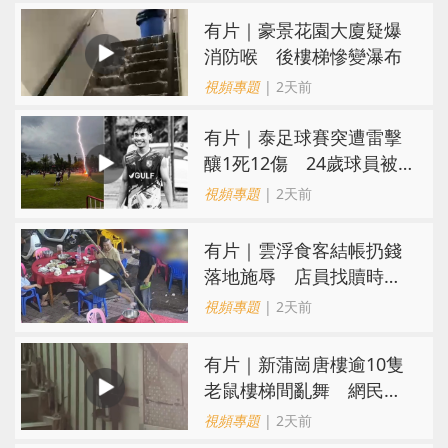
有片｜豪景花園大廈疑爆
消防喉 後樓梯慘變瀑布
視頻專題
| 2天前
有片｜泰足球賽突遭雷擊
釀1死12傷 24歲球員被
閃電劈中亡
視頻專題
| 2天前
​有片｜雲浮食客結帳扔錢
落地施辱 店員找贖時還
施彼身獲老闆肯定
視頻專題
| 2天前
有片｜新蒲崗唐樓逾10隻
老鼠樓梯間亂舞 網民嚇
親：每次經過都要好大勇
視頻專題
| 2天前
氣