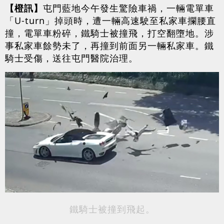
【橙訊】
屯門藍地今午發生驚險車禍，一輛電單車
「U-turn」掉頭時，遭一輛高速駛至私家車攔腰直
撞，電單車粉碎，鐵騎士被撞飛，打空翻墮地。涉
事私家車餘勢未了，再撞到前面另一輛私家車。鐵
騎士受傷，送往屯門醫院治理。
鐵騎士被撞到飛起。