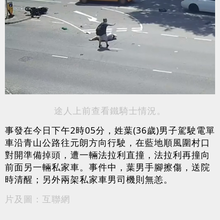
途人上前查看鐵騎士情況。
事發在今日下午2時05分，姓葉(36歲)男子駕駛電單
車沿青山公路往元朗方向行駛，在藍地順風圍村口
對開準備掉頭，遭一輛法拉利直撞，法拉利再撞向
前面另一輛私家車。事件中，葉男手腳擦傷，送院
時清醒；另外兩架私家車男司機則無恙。
片及圖：互聯網