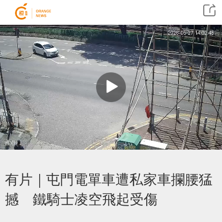
有片｜屯門電單車遭私家車攔腰猛
撼 鐵騎士凌空飛起受傷