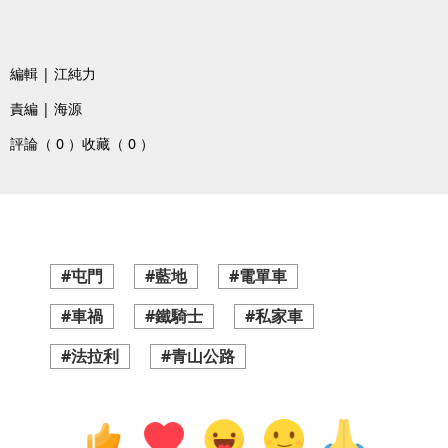
編輯 | 江純力
責編 | 海源
評論（ 0 ）
收藏（ 0 ）
#屯門
#藍地
#電單車
#車禍
#鐵騎士
#私家車
#法拉利
#青山公路