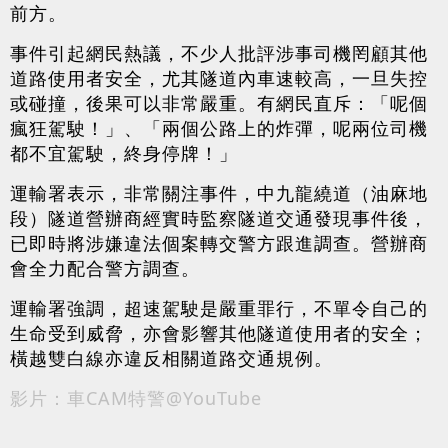
前方。
事件引起網民熱議，不少人批評涉事司機罔顧其他
道路使用者安全，尤其隧道內車速較高，一旦失控
或碰撞，後果可以非常嚴重。有網民直斥：「呢個
瘋狂駕駛！」、「兩個公路上的炸彈，呢兩位司機
都不宜駕駛，終身停牌！」
運輸署表示，非常關注事件，中九龍繞道（油麻地
段）隧道營辦商經實時監察隧道交通發現事件後，
已即時將涉嫌違法個案轉交警方跟進調查。營辦商
會全力配合警方調查。
運輸署強調，超速駕駛是嚴重罪行，不單令自己的
生命受到威脅，亦會影響其他隧道使用者的安全；
橫越雙白線亦違反相關道路交通規例。
影片：車CAM特警@YouTube