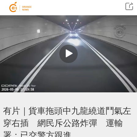
有片｜貨車拖頭中九龍繞道鬥氣左
穿右插 網民斥公路炸彈 運輸
署：已交警方跟進