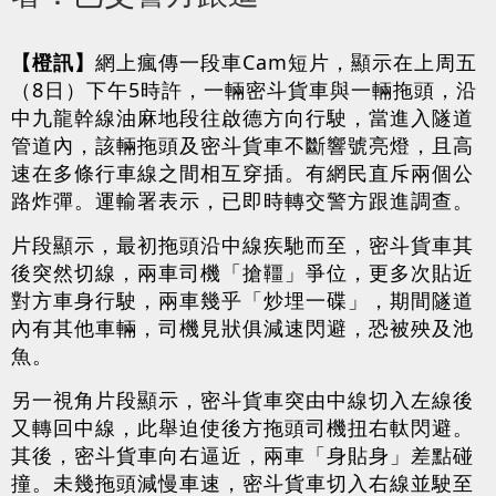
【橙訊】
網上瘋傳一段車Cam短片，顯示在上周五
（8日）下午5時許，一輛密斗貨車與一輛拖頭，沿
中九龍幹線油麻地段往啟德方向行駛，當進入隧道
管道內，該輛拖頭及密斗貨車不斷響號亮燈，且高
速在多條行車線之間相互穿插。有網民直斥兩個公
路炸彈。運輸署表示，已即時轉交警方跟進調查。
片段顯示，最初拖頭沿中線疾馳而至，密斗貨車其
後突然切線，兩車司機「搶韁」爭位，更多次貼近
對方車身行駛，兩車幾乎「炒埋一碟」，期間隧道
內有其他車輛，司機見狀俱減速閃避，恐被殃及池
魚。
另一視角片段顯示，密斗貨車突由中線切入左線後
又轉回中線，此舉迫使後方拖頭司機扭右軚閃避。
其後，密斗貨車向右逼近，兩車「身貼身」差點碰
撞。未幾拖頭減慢車速，密斗貨車切入右線並駛至