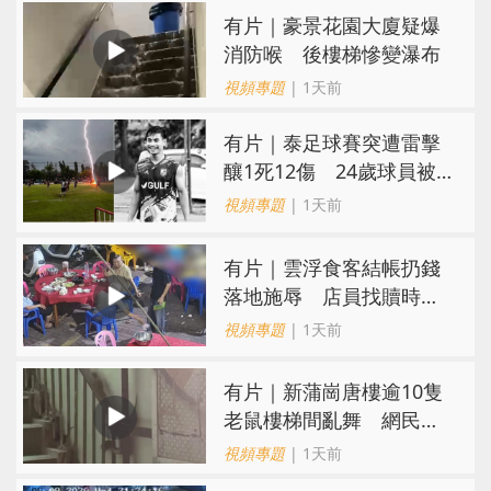
有片｜豪景花園大廈疑爆
消防喉 後樓梯慘變瀑布
視頻專題
| 1天前
有片｜泰足球賽突遭雷擊
釀1死12傷 24歲球員被
閃電劈中亡
視頻專題
| 1天前
​有片｜雲浮食客結帳扔錢
落地施辱 店員找贖時還
施彼身獲老闆肯定
視頻專題
| 1天前
有片｜新蒲崗唐樓逾10隻
老鼠樓梯間亂舞 網民嚇
親：每次經過都要好大勇
視頻專題
| 1天前
氣