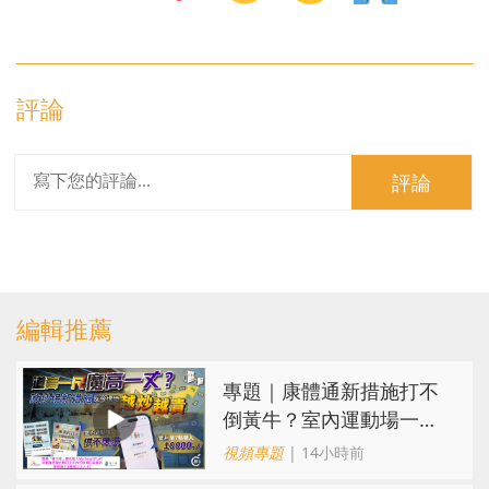
評論
評論
編輯推薦
專題｜康體通新措施打不
倒黃牛？室內運動場一場
難求越炒越貴
視頻專題
| 14小時前