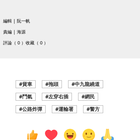
編輯 | 阮一帆
責編 | 海源
評論（ 0 ）
收藏（ 0 ）
#貨車
#拖頭
#中九龍繞道
#鬥氣
#左穿右插
#網民
#公路炸彈
#運輸署
#警方