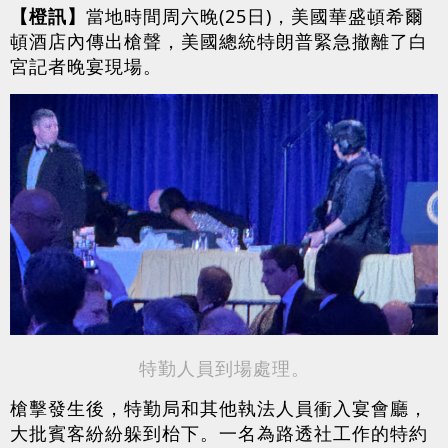
【橙訊】
當地時間周六晚(25日)，美國華盛頓希爾
頓酒店內傳出槍聲，美國總統特朗普緊急撤離了白
宮記者晚宴現場。
特勤人員到場處理。
槍擊發生後，特勤局和其他執法人員衝入宴會廳，
大批賓客紛紛躲到枱下。一名為路透社工作的特約