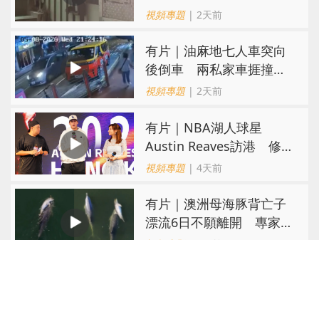
親：每次經過都要好大勇
視頻專題
| 2天前
氣
有片｜油麻地七人車突向
後倒車 兩私家車捱撞
司機不顧而去
視頻專題
| 2天前
有片｜NBA湖人球星
Austin Reaves訪港 修
頓與青少年交流球技
視頻專題
| 4天前
有片｜澳洲母海豚背亡子
漂流6日不願離開 專家：
極度悲傷下的哀悼行為
視頻專題
| 4天前
​有片·俄烏戰爭｜俄黑海度
假海灘遇無人機襲擊釀7死