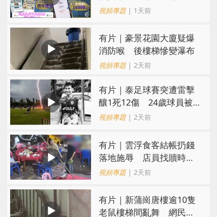
難求越炒越貴
視頻專題
| 1天前
有片｜豪景花園大廈疑爆
消防喉 後樓梯慘變瀑布
視頻專題
| 2天前
有片｜泰足球賽突遭雷擊
釀1死12傷 24歲球員被
閃電劈中亡
視頻專題
| 2天前
​有片｜雲浮食客結帳扔錢
落地施辱 店員找贖時還
施彼身獲老闆肯定
視頻專題
| 2天前
有片｜新蒲崗唐樓逾10隻
老鼠樓梯間亂舞 網民嚇