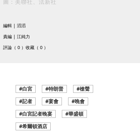
圖：美聯社、法新社
編輯 | 滔滔
責編 | 江純力
評論（ 0 ）
收藏（ 0 ）
#白宮
#特朗普
#槍聲
#記者
#宴會
#晚會
#白宮記者晚宴
#華盛頓
#希爾頓酒店