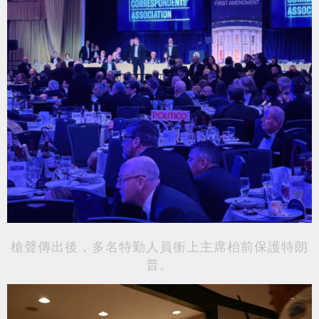
槍聲傳出後，多名特勤人員衝上主席枱前保護特朗
普。