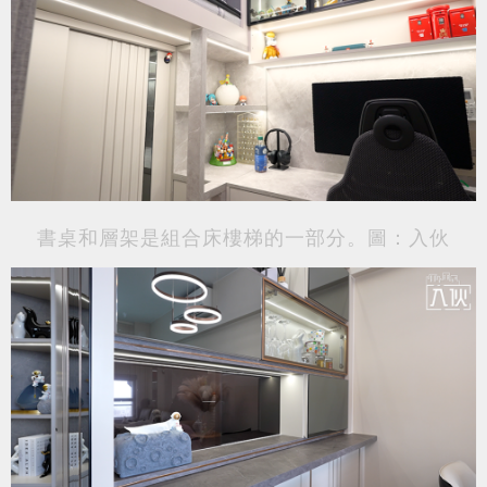
書桌和層架是組合床樓梯的一部分。圖：入伙