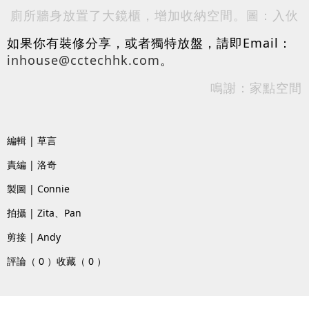
廁所牆身放置了大鏡櫃，增加收納空間。圖：入伙
如果你有裝修分享，或者獨特放盤，請即Email：
inhouse@cctechhk.com
。
鳴謝：家點空間
編輯 | 草言
責編 | 洛奇
製圖 | Connie
拍攝 | Zita、Pan
剪接 | Andy
評論（ 0 ）
收藏（ 0 ）