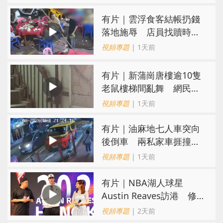
​有片｜雲浮食客結帳扔錢
落地施辱 店員找贖時還
施彼身獲老闆肯定
視頻專題
| 1天前
有片｜新蒲崗唐樓逾10隻
老鼠樓梯間亂舞 網民嚇
親：每次經過都要好大勇
視頻專題
| 1天前
氣
有片｜油麻地七人車突向
後倒車 兩私家車捱撞
司機不顧而去
視頻專題
| 1天前
有片｜NBA湖人球星
Austin Reaves訪港 修
頓與青少年交流球技
視頻專題
| 2天前