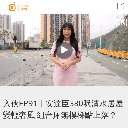
入伙EP91丨安達臣380呎清水居屋
變輕奢風 組合床無樓梯點上落？