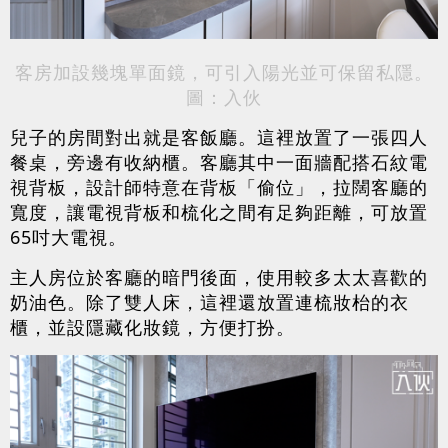
客房加設幾塊單面鏡，可引入陽光並可保留私隱。
圖：入伙
兒子的房間對出就是客飯廳。這裡放置了一張四人
餐桌，旁邊有收納櫃。客廳其中一面牆配搭石紋電
視背板，設計師特意在背板「偷位」，拉闊客廳的
寬度，讓電視背板和梳化之間有足夠距離，可放置
65吋大電視。
主人房位於客廳的暗門後面，使用較多太太喜歡的
奶油色。除了雙人床，這裡還放置連梳妝枱的衣
櫃，並設隱藏化妝鏡，方便打扮。