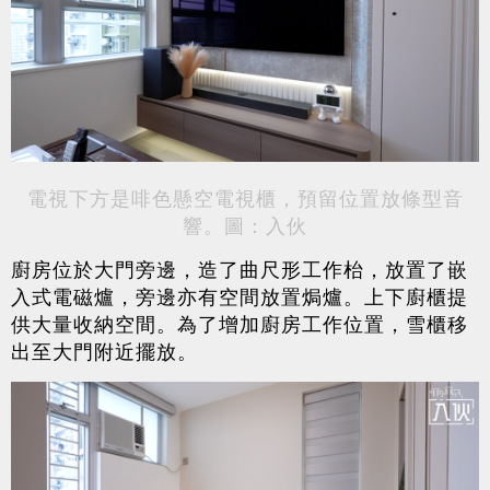
電視下方是啡色懸空電視櫃，預留位置放條型音
響。圖：入伙
廚房位於大門旁邊，造了曲尺形工作枱，放置了嵌
入式電磁爐，旁邊亦有空間放置焗爐。上下廚櫃提
供大量收納空間。為了增加廚房工作位置，雪櫃移
出至大門附近擺放。