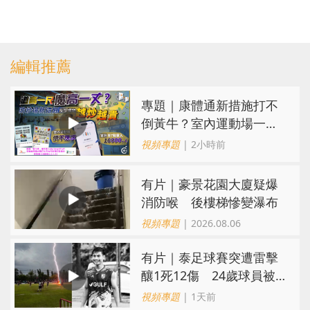
編輯推薦
專題｜康體通新措施打不
倒黃牛？室內運動場一場
難求越炒越貴
視頻專題
| 2小時前
有片｜豪景花園大廈疑爆
消防喉 後樓梯慘變瀑布
視頻專題
| 2026.08.06
有片｜泰足球賽突遭雷擊
釀1死12傷 24歲球員被
閃電劈中亡
視頻專題
| 1天前