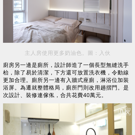
主人房使用更多奶油色。圖：入伙
廚房另一邊是廁所，設計師造了一個長型無縫洗手
枱，除了易於清潔，下方還可放置洗衣機，令動線
更加合理。廁所另一邊有入牆式座廁，淋浴位加裝
浴屏。為遷就整體格局，廁所門則改用趟摺門。是
次設計、裝修連傢俬，合共花費40萬元。