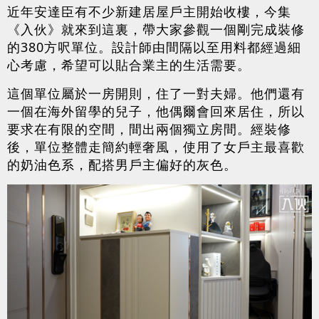
近年安達臣有不少新建居屋戶主開始收樓，今集
《入伙》就來到這裏，帶大家參觀一個剛完成裝修
的380方呎單位。設計師由間隔以至用料都經過細
心考慮，希望可以貼合業主的生活需要。
這個單位屬於一房開則，住了一對夫婦。他們還有
一個在海外留學的兒子，他偶爾會回來居住，所以
要求在有限的空間，間出兩個獨立房間。經裝修
後，單位整體走簡約輕奢風，使用了女戶主最喜歡
的奶油色系，配搭男戶主偏好的灰色。