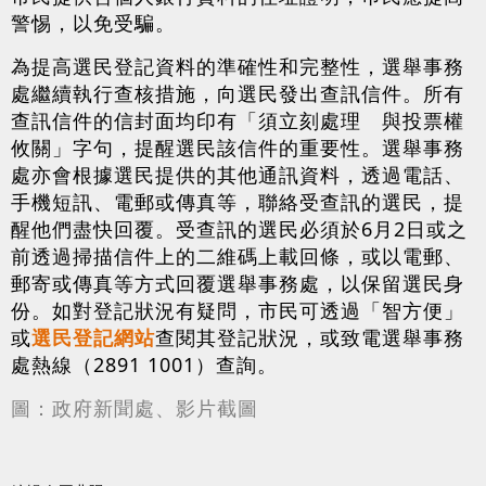
警惕，以免受騙。
為提高選民登記資料的準確性和完整性，選舉事務
處繼續執行查核措施，向選民發出查訊信件。所有
查訊信件的信封面均印有「須立刻處理 與投票權
攸關」字句，提醒選民該信件的重要性。選舉事務
處亦會根據選民提供的其他通訊資料，透過電話、
手機短訊、電郵或傳真等，聯絡受查訊的選民，提
醒他們盡快回覆。受查訊的選民必須於6月2日或之
前透過掃描信件上的二維碼上載回條，或以電郵、
郵寄或傳真等方式回覆選舉事務處，以保留選民身
份。如對登記狀況有疑問，市民可透過「智方便」
或
選民登記網站
查閱其登記狀況，或致電選舉事務
處熱線（2891 1001）查詢。
圖：政府新聞處、影片截圖