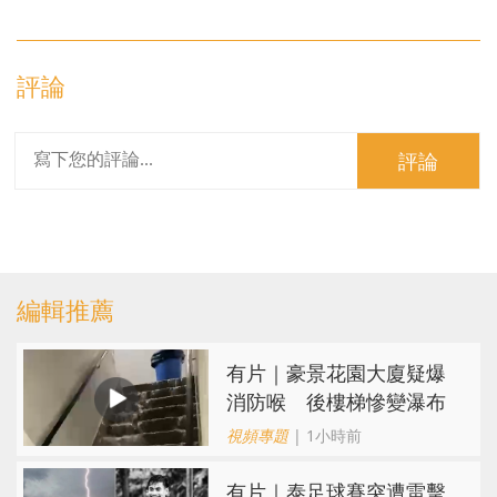
評論
評論
編輯推薦
有片｜豪景花園大廈疑爆
消防喉 後樓梯慘變瀑布
視頻專題
| 1小時前
有片｜泰足球賽突遭雷擊