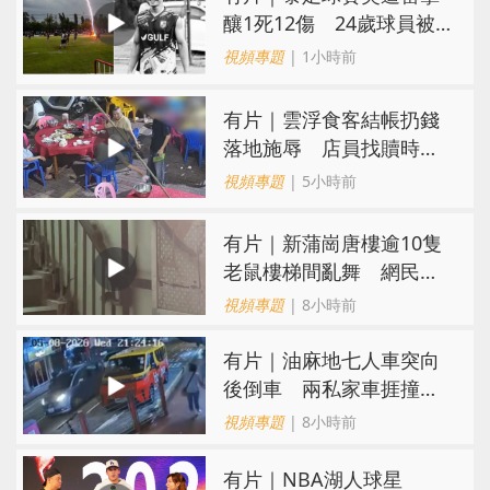
釀1死12傷 24歲球員被
閃電劈中亡
視頻專題
| 1小時前
​有片｜雲浮食客結帳扔錢
落地施辱 店員找贖時還
施彼身獲老闆肯定
視頻專題
| 5小時前
有片｜新蒲崗唐樓逾10隻
老鼠樓梯間亂舞 網民嚇
親：每次經過都要好大勇
視頻專題
| 8小時前
氣
有片｜油麻地七人車突向
後倒車 兩私家車捱撞
司機不顧而去
視頻專題
| 8小時前
有片｜NBA湖人球星