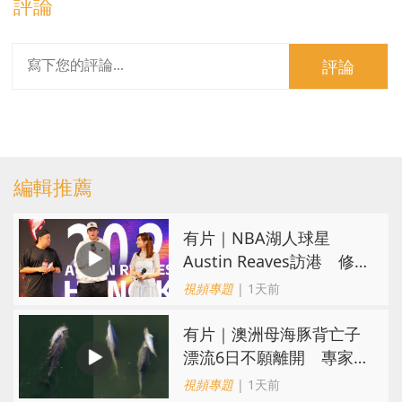
評論
評論
編輯推薦
有片｜NBA湖人球星
Austin Reaves訪港 修
頓與青少年交流球技
視頻專題
| 1天前
有片｜澳洲母海豚背亡子
漂流6日不願離開 專家：
極度悲傷下的哀悼行為
視頻專題
| 1天前