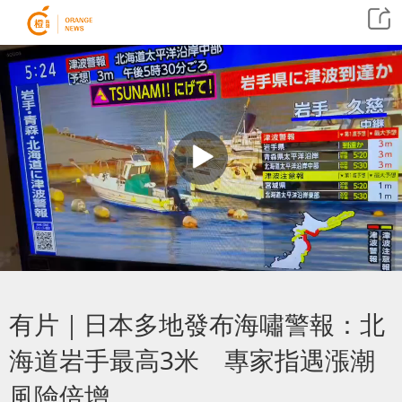
有片｜​日本多地發布海嘯警報：北
海道岩手最高3米 專家指遇漲潮
風險倍增