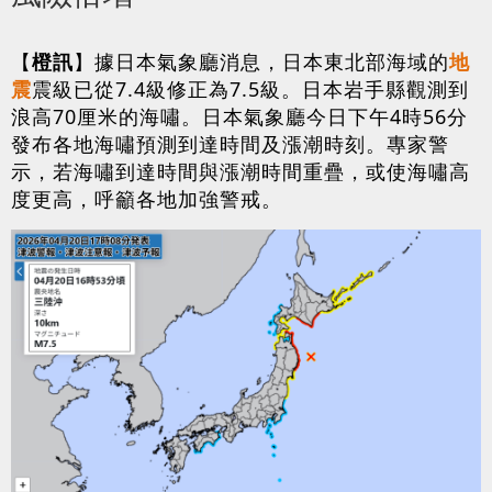
【
橙訊
】據日本氣象廳消息，日本東北部海域的
地
震
震級已從7.4級修正為7.5級。日本岩手縣觀測到
浪高70厘米的海嘯。日本氣象廳今日下午4時56分
發布各地海嘯預測到達時間及漲潮時刻。專家警
示，若海嘯到達時間與漲潮時間重疊，或使海嘯高
度更高，呼籲各地加強警戒。