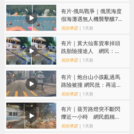
​有片·俄烏戰爭｜俄黑海度
假海灘遇無人機襲擊釀7死
40傷 俄烏各執一詞
視頻專題
| 1天前
有片｜黃大仙客貨車掉頭
跣胎險撞途人 網民：飄
移得好靚喎
視頻專題
| 1天前
有片｜炮台山小孩亂過馬
路險被撞 網民批：再這樣
很快轉生
視頻專題
| 1天前
有片｜葵芳路燈突不斷閃
爍近一小時 網民戲稱
「葵芳夜繽紛」
視頻專題
| 1天前