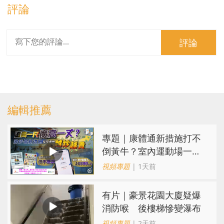
評論
評論
編輯推薦
專題｜康體通新措施打不
倒黃牛？室內運動場一場
難求越炒越貴
視頻專題
| 1天前
有片｜豪景花園大廈疑爆
消防喉 後樓梯慘變瀑布
視頻專題
| 2天前