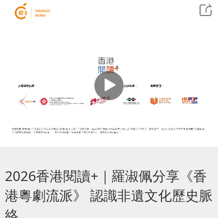
2026香港閱讀+｜羅淑佩分享《香
港粵劇流派》 認識非遺文化歷史脈
絡