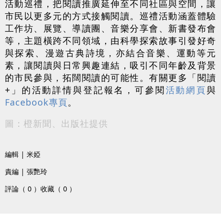
活動巡禮，把閱讀推廣延伸至不同社區與空間，讓
市民以更多元的方式接觸閱讀。巡禮活動涵蓋體驗
工作坊、展覽、導讀團、音樂分享會、新書發布會
等，主題橫跨不同領域，由科學探索故事引發好奇
與探索、漫遊古典詩境，亦結合音樂、運動等元
素，讓閱讀與日常興趣連結，吸引不同年齡及背景
的市民參與，拓闊閱讀的可能性。有關更多「閱讀
+」的活動詳情與登記報名，可參閱
活動網頁
與
Facebook專頁
。
圖：橙新聞、出版社提供
編輯 | 米婭
責編 | 張艷玲
評論（ 0 ）
收藏（ 0 ）