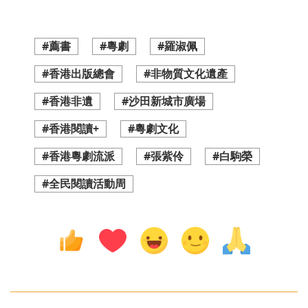
#薦書
#粵劇
#羅淑佩
#香港出版總會
#非物質文化遺產
#香港非遺
#沙田新城市廣場
#香港閱讀+
#粵劇文化
#香港粵劇流派
#張紫伶
#白駒榮
#全民閱讀活動周