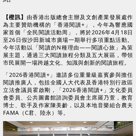
【橙訊】
由香港出版總會主辦及文創產業發展處作
為主要贊助機構的「香港閱讀+」，今年為響應國
家首個「全民閱讀活動周」，將於2026年4月18日
至26日假沙田新城市廣場一期舉行多項重點活動。
今年活動以「閱讀的N種理由——閱讀心旅」為策
展主題，通過三大閱讀旅程分類及五大展區，帶領
市民展開一場跨越文化、知識與創新的閱讀旅程。
「2026香港閱讀+」邀請多位重量級嘉賓參與擔任
閱讀推廣人，包括全國人大代表及香港特別行政區
立法會議員霍啟剛，「2026香港閱讀+」文化委員
會委員、公共圖書館諮詢委員會主席羅乃萱，教育
博士、歌手及作家陳美齡，以及本地音樂組合農夫
FAMA（C君、陸永）等。