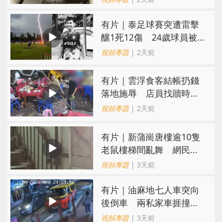
有片｜泰足球賽突遭雷擊
釀1死12傷 24歲球員被
閃電劈中亡
視頻專題
| 2天前
​有片｜雲浮食客結帳扔錢
落地施辱 店員找贖時還
施彼身獲老闆肯定
視頻專題
| 2天前
有片｜新蒲崗唐樓逾10隻
老鼠樓梯間亂舞 網民嚇
親：每次經過都要好大勇
視頻專題
| 3天前
氣
有片｜油麻地七人車突向
後倒車 兩私家車捱撞
司機不顧而去
視頻專題
| 3天前